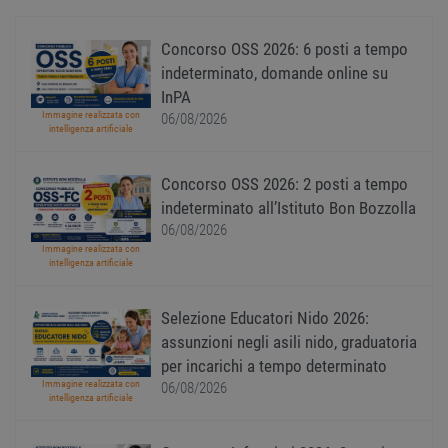
Targeting
Funzionalità
Non classificati
Concorso OSS 2026: 6 posti a tempo
I cookie strettamente necessari consentono le
indeterminato, domande online su
funzionalità principali del sito web come
InPA
l'accesso dell'utente e la gestione dell'account. Il
Immagine realizzata con
sito web non può essere utilizzato correttamente
06/08/2026
intelligenza artificiale
senza i cookie strettamente necessari.
Nome
Provider
/
Dominio
Scadenza
Descr
Concorso OSS 2026: 2 posti a tempo
PHPSESSID
Sessione
Cooki
PHP.net
indeterminato all’Istituto Bon Bozzolla
gener
www.workisjob.com
applic
06/08/2026
basate
lingu
Immagine realizzata con
PHP. S
intelligenza artificiale
di un
identi
gener
Selezione Educatori Nido 2026:
utiliz
mante
assunzioni negli asili nido, graduatoria
variabi
sessi
per incarichi a tempo determinato
utente
Immagine realizzata con
06/08/2026
Norm
intelligenza artificiale
è un 
gener
modo 
il mod