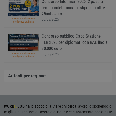
Concorso Infermieri 2026: 2 posti a
viene
utiliz
tempo indeterminato, stipendio oltre
esser
25mila euro
specif
sito, 
Immagine realizzata con
06/08/2026
buon 
intelligenza artificiale
è man
uno st
acces
utente
Concorso pubblico Capo Stazione
pagin
FER 2026 per diplomati con RAL fino a
CookieScriptConsent
1 anno
Quest
CookieScript
30.000 euro
viene
www.workisjob.com
Immagine realizzata con
utiliz
06/08/2026
intelligenza artificiale
serviz
Cooki
Script
ricord
prefer
Articoli per regione
Google Privacy Policy
conse
cooki
visitat
neces
il ban
cookie
Cooki
Scrip
funzi
WORK
IS
JOB
ha lo scopo di aiutare chi cerca lavoro, disponendo di
corre
migliaia di annunci di lavoro e di notizie costantemente aggiornate
receive-cookie-
.adnxs.com
1 anno 1
Quest