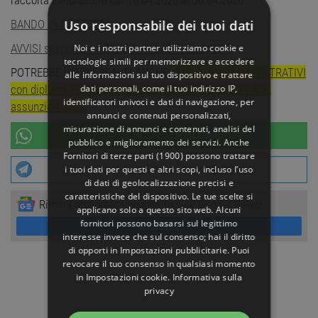
raccolta candidature dal 16.04.2026 al 30.04.2026
Uso responsabile dei tuoi dati
BANDO IN GAZZETTA
AVVISI sul portale AGENZIA PIEMONTE LAVORO
Noi e i nostri partner utilizziamo cookie e
tecnologie simili per memorizzare e accedere
POTREBBE INTERESSARTI ANCHE:
IMPIEGATI AMMINISTRATIVI
alle informazioni sul tuo dispositivo e trattare
dati personali, come il tuo indirizzo IP,
con diploma FERROVIE DELLO STATO LAVORA CON NOI,
identificatori univoci e dati di navigazione, per
assunzioni 2026
annunci e contenuti personalizzati,
misurazione di annunci e contenuti, analisi del
UNISCITI AL NOSTRO
CANALE WHATSAPP
pubblico e miglioramento dei servizi. Anche
Fornitori di terze parti (1900)
possono trattare
i tuoi dati per questi e altri scopi, incluso l’uso
UNISCITI AL NOSTRO
CANALE TELEGRAM
di dati di geolocalizzazione precisi e
caratteristiche del dispositivo. Le tue scelte si
Rimani aggiornato seguendoci su Google News!
applicano solo a questo sito web. Alcuni
fornitori possono basarsi sul legittimo
SEGUICI
interesse invece che sul consenso; hai il diritto
di opporti in
Impostazioni pubblicitarie
. Puoi
revocare il tuo consenso in qualsiasi momento
in
Impostazioni cookie
.
Informativa sulla
privacy