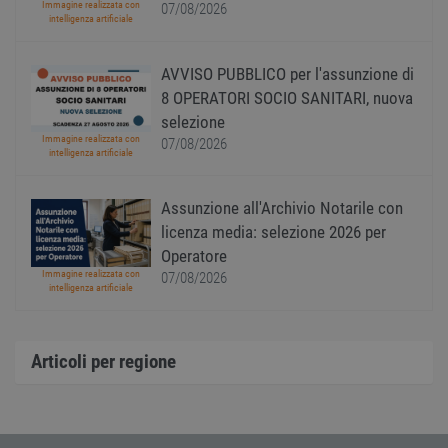
gener
Immagine realizzata con
07/08/2026
modo 
intelligenza artificiale
il mod
viene
utiliz
AVVISO PUBBLICO per l'assunzione di
esser
specif
8 OPERATORI SOCIO SANITARI, nuova
sito, 
buon 
selezione
è man
Immagine realizzata con
07/08/2026
uno st
intelligenza artificiale
acces
utente
pagin
Assunzione all'Archivio Notarile con
CookieScriptConsent
1 anno
Quest
CookieScript
viene
www.workisjob.com
licenza media: selezione 2026 per
utiliz
Operatore
serviz
Cooki
Immagine realizzata con
07/08/2026
Script
intelligenza artificiale
ricord
prefer
Google Privacy Policy
conse
cooki
visitat
Articoli per regione
neces
il ban
cookie
Cooki
Scrip
funzi