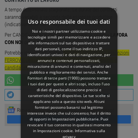
A tempo determinato stagionale. Le durate dei contratti
saranno variabili a seconda delle esigenze produttive
Uso responsabile dei tuoi dati
(indicativamente dal 1° luglio al 10 ottobre 2026)
Noi e i nostri partner utilizziamo cookie e
Per CANDIDATURE vi invitiamo a visitare la sezione
LAVORA
tecnologie simili per memorizzare e accedere
CON NOI
del
sito ufficiale
alle informazioni sul tuo dispositivo e trattare
dati personali, come il tuo indirizzo IP,
Potrebbe interessarti anche:
ADDETTI SICUREZZA assunzioni
identificatori univoci e dati di navigazione, per
FERROVIE DELLO STATO lavora con noi 2026, requisiti e
annunci e contenuti personalizzati,
misurazione di annunci e contenuti, analisi del
candidature
pubblico e miglioramento dei servizi. Anche
Fornitori di terze parti (1900)
possono trattare
UNISCITI AL NOSTRO
CANALE WHATSAPP
i tuoi dati per questi e altri scopi, incluso l’uso
di dati di geolocalizzazione precisi e
UNISCITI AL NOSTRO
CANALE TELEGRAM
caratteristiche del dispositivo. Le tue scelte si
applicano solo a questo sito web. Alcuni
fornitori possono basarsi sul legittimo
Rimani aggiornato seguendoci su Google News!
interesse invece che sul consenso; hai il diritto
SEGUICI
di opporti in
Impostazioni pubblicitarie
. Puoi
revocare il tuo consenso in qualsiasi momento
in
Impostazioni cookie
.
Informativa sulla
privacy