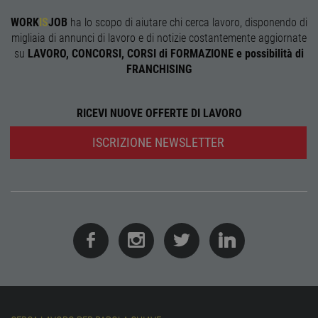
corre
WORK
IS
JOB
ha lo scopo di aiutare chi cerca lavoro, disponendo di
receive-cookie-
.adnxs.com
1 anno 1
Quest
deprecation
mese
viene
migliaia di annunci di lavoro e di notizie costantemente aggiornate
utiliz
su
LAVORO, CONCORSI, CORSI di FORMAZIONE e possibilità di
segnal
titola
FRANCHISING
sito w
depre
dei c
ricevu
RICEVI NUOVE OFFERTE DI LAVORO
sistem
garan
confo
ISCRIZIONE NEWSLETTER
l'adat
agli s
web i
evolu
alla n
sulla 
__cf_bm
29
Quest
Cloudflare Inc.
minuti
viene
.onesignal.com
58
utiliz
secondi
distin
umani
Ciò è
vanta
per il 
Web, a
effett
rappor