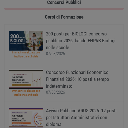
Concorsi Pubblici
Strettamente necessari
Performance
Targeting
Funzionalità
Corsi di Formazione
Non classificati
I cookie strettamente necessari consentono le
200 posti per BIOLOGI concorso
funzionalità principali del sito web come
l'accesso dell'utente e la gestione dell'account. Il
pubblico 2026: bando ENPAB Biologi
sito web non può essere utilizzato correttamente
nelle scuole
senza i cookie strettamente necessari.
Immagine realizzata con
07/08/2026
Nome
Provider
/
Dominio
Scadenza
Descr
intelligenza artificiale
PHPSESSID
Sessione
Cooki
PHP.net
gener
www.workisjob.com
Concorso Funzionari Economico
applic
basate
Finanziari 2026: 10 posti a tempo
lingu
PHP. S
indeterminato
di un
Immagine realizzata con
07/08/2026
identi
intelligenza artificiale
gener
utiliz
mante
variabi
Avviso Pubblico ARUS 2026: 12 posti
sessi
utente
per Istruttori Amministrativi con
Norm
diploma
è un 