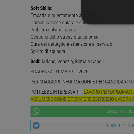
Soft Skills:
Empatia e orientamento al cliente
Comunicazione chiara e coinvolgente
STRETTAMENTE 
Problem solving rapido
Gestione dello stress e autonomia
NON CLASSIFICA
Cura del dettaglio e attenzione al servizio
Spirito di squadra
Sedi:
Milano, Venezia, Roma e Napoli.
Stre
SCADENZA: 31 MAGGIO 2026
I cookie strettamente necessa
PER MAGGIORI INFORMAZIONI E PER CANDIDARTI
C
web non può essere utilizza
POTREBBE INTERESSARTI:
LAVORO PER DIPLOMATI,
Nome
Pr
ASSUMERE COME OPERATORE ESERCIZIO LAVORA C
PHPSESSID
PH
ww
UNISCITI AL N
UNISCITI AL N
CookieScriptConsent
Co
ww