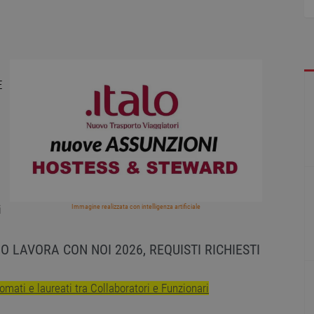
E
n
Immagine realizzata con intelligenza artificiale
i
O LAVORA CON NOI 2026, REQUISTI RICHIESTI
mati e laureati tra Collaboratori e Funzionari