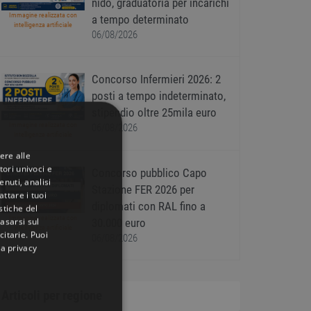
nido, graduatoria per incarichi
Immagine realizzata con
a tempo determinato
intelligenza artificiale
06/08/2026
Concorso Infermieri 2026: 2
posti a tempo indeterminato,
stipendio oltre 25mila euro
Immagine realizzata con
06/08/2026
intelligenza artificiale
ere alle
tori univoci e
Concorso pubblico Capo
nuti, analisi
Stazione FER 2026 per
ttare i tuoi
diplomati con RAL fino a
istiche del
Immagine realizzata con
basarsi sul
30.000 euro
intelligenza artificiale
citarie
. Puoi
06/08/2026
la privacy
Articoli per regione