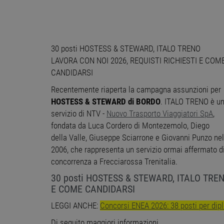
30 posti HOSTESS & STEWARD, ITALO TRENO
LAVORA CON NOI 2026, REQUISTI RICHIESTI E COM
CANDIDARSI
Recentemente riaperta la campagna assunzioni per
HOSTESS & STEWARD di BORDO
. ITALO TRENO è u
servizio di NTV -
Nuovo Trasporto Viaggiatori SpA
,
fondata da Luca Cordero di Montezemolo, Diego
della Valle, Giuseppe Sciarrone e Giovanni Punzo nel
2006, che rappresenta un servizio ormai affermato d
concorrenza a Frecciarossa Trenitalia.
30 posti HOSTESS & STEWARD, ITALO TREN
E COME CANDIDARSI
LEGGI ANCHE:
Concorsi ENEA 2026: 38 posti per diplo
Di seguito maggiori informazioni.