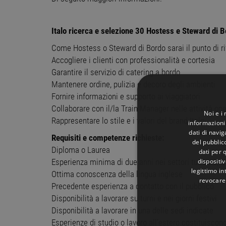
Italo ricerca e selezione 30 Hostess e Steward di B
Come Hostess o Steward di Bordo sarai il punto di rif
Accogliere i clienti con professionalità e cortesia
Garantire il servizio di catering a bordo
Mantenere ordine, pulizia e decoro degli ambienti
Fornire informazioni e supporto ai viaggiatori
Collaborare con il/la Train Manager nelle attività ope
Noi e i
Rappresentare lo stile e i valori del brand Italo
informazioni 
dati di navi
Requisiti e competenze richieste:
del pubblic
Diploma o Laurea
dati per q
dispositiv
Esperienza minima di due anni nei settori turismo, tr
legittimo in
Ottima conoscenza della lingua inglese
revocare
Precedente esperienza a contatto con il pubblico
Disponibilità a lavorare su turni e nei giorni festivi
Disponibilità a lavorare in una delle sedi indicate
Esperienze di studio o lavoro all’estero costituiscon