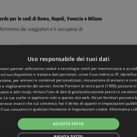
ordo per le sedi di Roma, Napoli, Venezia e Milano
erimento dei viaggiatori e ti occuperai di:
Uso responsabile dei tuoi dati
rative
 nostri partner utilizziamo cookie e tecnologie simili per memorizzare e acced
sul tuo dispositivo e trattare dati personali, come il tuo indirizzo IP, identifica
gazione, per annunci e contenuti personalizzati, misurazione di annunci e conte
o e miglioramento dei servizi. Anche
Fornitori di terze parti (1900)
possono tra
uesti e altri scopi, incluso l’uso di dati di geolocalizzazione precisi e caratter
o. Le tue scelte si applicano solo a questo sito web. Alcuni fornitori possono 
asporti o servizi alla persona
teresse invece che sul consenso; hai il diritto di opporti in
Impostazioni pubbli
 il tuo consenso in qualsiasi momento in
Impostazioni cookie
.
Informativa sul
ACCETTA TUTTO
o un valore aggiunto.
RIFIUTA TUTTO