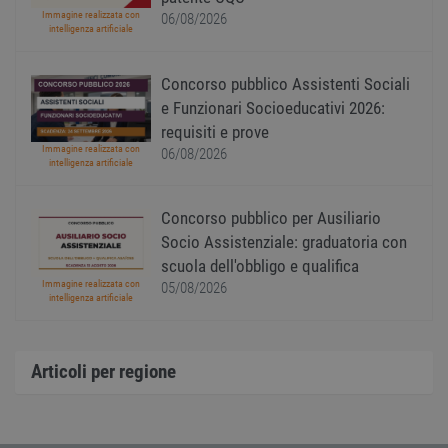
viene
www.workisjob.com
Immagine realizzata con
06/08/2026
utiliz
intelligenza artificiale
serviz
Cooki
Script
ricord
Concorso pubblico Assistenti Sociali
prefer
e Funzionari Socioeducativi 2026:
Google Privacy Policy
conse
cooki
requisiti e prove
visitat
neces
Immagine realizzata con
06/08/2026
il ban
intelligenza artificiale
cookie
Cooki
Scrip
Concorso pubblico per Ausiliario
funzi
corre
Socio Assistenziale: graduatoria con
receive-cookie-
.adnxs.com
1 anno 1
Quest
scuola dell'obbligo e qualifica
deprecation
mese
viene
Immagine realizzata con
05/08/2026
utiliz
intelligenza artificiale
segnal
titola
sito w
depre
dei c
Articoli per regione
ricevu
sistem
garan
confo
l'adat
agli s