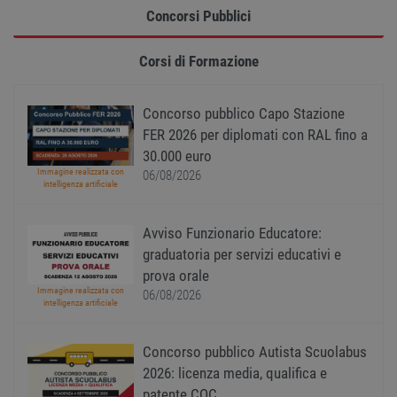
PHPSESSID
Sessione
Cooki
PHP.net
Concorsi Pubblici
gener
www.workisjob.com
applic
basate
lingu
Corsi di Formazione
PHP. S
di un
identi
gener
Concorso pubblico Capo Stazione
utiliz
mante
FER 2026 per diplomati con RAL fino a
variabi
30.000 euro
sessi
utente
Immagine realizzata con
06/08/2026
Norm
intelligenza artificiale
è un 
gener
modo 
il mod
Avviso Funzionario Educatore:
viene
graduatoria per servizi educativi e
utiliz
esser
prova orale
specif
sito, 
Immagine realizzata con
06/08/2026
buon 
intelligenza artificiale
è man
uno st
acces
Concorso pubblico Autista Scuolabus
utente
pagin
2026: licenza media, qualifica e
CookieScriptConsent
1 anno
Quest
patente CQC
CookieScript