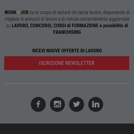
web i
evolu
alla n
WORK
IS
JOB
ha lo scopo di aiutare chi cerca lavoro, disponendo di
sulla 
migliaia di annunci di lavoro e di notizie costantemente aggiornate
__cf_bm
29
Quest
Cloudflare Inc.
su
LAVORO, CONCORSI, CORSI di FORMAZIONE e possibilità di
minuti
viene
.onesignal.com
FRANCHISING
58
utiliz
secondi
distin
umani
Ciò è
vanta
RICEVI NUOVE OFFERTE DI LAVORO
per il 
Web, a
effett
ISCRIZIONE NEWSLETTER
rappor
sull'ut
propri
Web.
Nome
Provider
/
Dominio
Scadenza
Descrizione
Provider
/
Nome
Scadenza
Descrizione
n_one
.neural33.cdnwebcloud.com
1 anno
Dominio
Provider
/
Nome
Scadenza
Descrizione
Dominio
FCNEC
.workisjob.com
1 anno
Questo
Nome
Provider
/
Dominio
Scadenza
Descrizion
cookie viene
_ga_DSL2JL51PR
.workisjob.com
1 anno 1
Questo cookie
utilizzato per
mese
viene utilizzato
__gads
1 anno
Questo coo