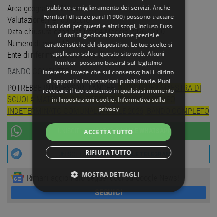
pubblico e miglioramento dei servizi. Anche
Area geografica: Piemonte
Fornitori di terze parti (1900)
possono trattare
Valutazione: Per colloquio
i tuoi dati per questi e altri scopi, incluso l’uso
Data chiusura candidature: 04 Maggio 2026 13:00
di dati di geolocalizzazione precisi e
Numero di posti: 10
caratteristiche del dispositivo. Le tue scelte si
applicano solo a questo sito web. Alcuni
Ente di riferimento: Comune di Torino
fornitori possono basarsi sul legittimo
BANDO COMPLETO
interesse invece che sul consenso; hai il diritto
di opporti in
Impostazioni pubblicitarie
. Puoi
POTREBBE INTERESSARTI ANCHE:
3 POSTI PER MAESTRA DI
revocare il tuo consenso in qualsiasi momento
SCUOLA MATERNA CONCORSO PUBBLICO A TEMPO
in
Impostazioni cookie
.
Informativa sulla
privacy
INDETERMINATO COMUNALE APRILE 2026, BANDO COMPLETO
UNISCITI AL NOSTRO
CANALE WHATSAPP
ACCETTA TUTTO
RIFIUTA TUTTO
UNISCITI AL NOSTRO
CANALE TELEGRAM
MOSTRA DETTAGLI
Rimani aggiornato seguendoci su Google News!
SEGUICI
STRETTAMENTE NECESSARI