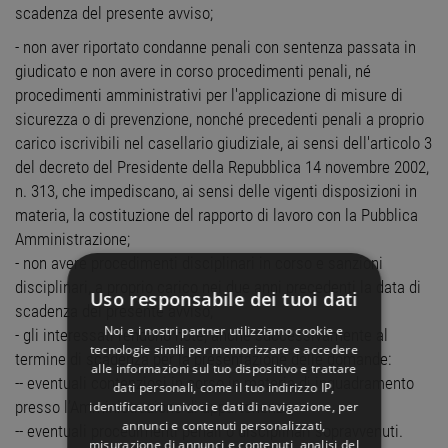
scadenza del presente avviso;
- non aver riportato condanne penali con sentenza passata in
giudicato e non avere in corso procedimenti penali, né
procedimenti amministrativi per l'applicazione di misure di
sicurezza o di prevenzione, nonché precedenti penali a proprio
carico iscrivibili nel casellario giudiziale, ai sensi dell'articolo 3
del decreto del Presidente della Repubblica 14 novembre 2002,
n. 313, che impediscano, ai sensi delle vigenti disposizioni in
materia, la costituzione del rapporto di lavoro con la Pubblica
Amministrazione;
- non avere procedimenti disciplinari in corso e sanzioni
disciplinari, a proprio carico nei due anni precedenti la data di
Uso responsabile dei tuoi dati
scadenza del presente avviso;
Noi e i nostri partner utilizziamo cookie e
- gli interessati rendono note, anche successivamente al
tecnologie simili per memorizzare e accedere
termine di scadenza per la presentazione delle domande:
alle informazioni sul tuo dispositivo e trattare
-- eventuali contenziosi in corso in materia di inquadramento
dati personali, come il tuo indirizzo IP,
presso l’Amministrazione di appartenenza;
identificatori univoci e dati di navigazione, per
annunci e contenuti personalizzati,
-- eventuali procedimenti penali o disciplinari sopravvenuti.
misurazione di annunci e contenuti, analisi del