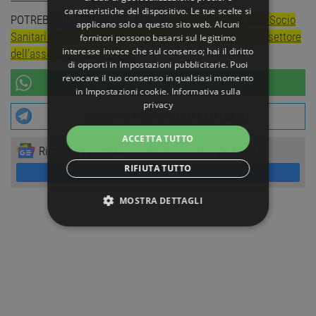
caratteristiche del dispositivo. Le tue scelte si
POTREBBE INTERESSARTI ANCHE:
Lavoro per Operatori Socio
applicano solo a questo sito web. Alcuni
Sanitari (OSS) presso cooperativa sociale operante nel settore
fornitori possono basarsi sul legittimo
interesse invece che sul consenso; hai il diritto
dell’assistenza domiciliare
di opporti in
Impostazioni pubblicitarie
. Puoi
revocare il tuo consenso in qualsiasi momento
UNISCITI AL NOSTRO
CANALE WHATSAPP
in
Impostazioni cookie
.
Informativa sulla
privacy
UNISCITI AL NOSTRO
CANALE TELEGRAM
ACCETTA TUTTO
Rimani aggiornato seguendoci su Google News!
RIFIUTA TUTTO
SEGUICI
MOSTRA DETTAGLI
STRETTAMENTE NECESSARI
PERFORMANCE
TARGETING