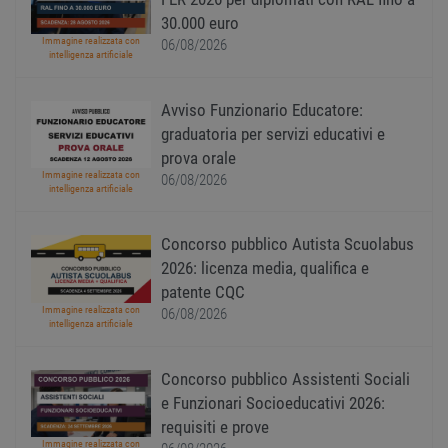
PHP. S
di un
30.000 euro
identi
Immagine realizzata con
gener
06/08/2026
intelligenza artificiale
utiliz
mante
variabi
sessi
Avviso Funzionario Educatore:
utente
Norm
graduatoria per servizi educativi e
è un 
gener
prova orale
modo 
Immagine realizzata con
06/08/2026
il mod
intelligenza artificiale
viene
utiliz
esser
specif
Concorso pubblico Autista Scuolabus
sito, 
2026: licenza media, qualifica e
buon 
è man
patente CQC
uno st
acces
Immagine realizzata con
06/08/2026
utente
intelligenza artificiale
pagin
CookieScriptConsent
1 anno
Quest
CookieScript
Concorso pubblico Assistenti Sociali
viene
www.workisjob.com
utiliz
e Funzionari Socioeducativi 2026:
serviz
Cooki
requisiti e prove
Script
Immagine realizzata con