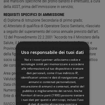
alle mansioni specifiche del profilo bandito è effettuato, a cura
della ASST, prima dell'immissione in servizio;
REQUISITI SPECIFICI DI AMMISSIONE
d) Diploma di Istruzione Secondaria di primo grado;
e) Attestato di qualifica di Operatore Socio Sanitario, rilasciato
a seguito del superamento del corso annuale previsto dall'art.
12 del Provvedimento 22.2.2001 "Accordo tra il Ministero della
Salute, il Ministro per la Solidarietà Sociale e le Regioni e
Province Autonome di Trento e Bolzano, per la individuazione
Uso responsabile dei tuoi dati
della figura e del relativo profilo professionale dell'operatore
socio sanitario e per la definizione dell'ordinamento didattico
Noi e i nostri partner utilizziamo cookie e
tecnologie simili per memorizzare e accedere
dei corsi di formazione"
alle informazioni sul tuo dispositivo e trattare
Area geografica: Lombardia
dati personali, come il tuo indirizzo IP,
identificatori univoci e dati di navigazione, per
Valutazione: Per titoli ed esami
annunci e contenuti personalizzati,
Data chiusura candidature: 10 Aprile 2026 16:00
misurazione di annunci e contenuti, analisi del
Numero di posti: 20
pubblico e miglioramento dei servizi. Anche
Fornitori di terze parti (1900)
possono trattare
Ente di riferimento: Asst Fatebenefratelli Sacco
i tuoi dati per questi e altri scopi, incluso l’uso
BANDO COMPLETO
di dati di geolocalizzazione precisi e