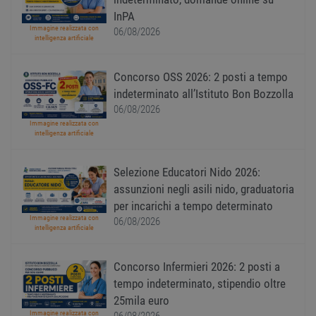
neces
il ban
InPA
cookie
Immagine realizzata con
06/08/2026
Cooki
intelligenza artificiale
Scrip
funzi
corre
Concorso OSS 2026: 2 posti a tempo
receive-cookie-
.adnxs.com
1 anno 1
Quest
indeterminato all’Istituto Bon Bozzolla
deprecation
mese
viene
utiliz
06/08/2026
segnal
titola
Immagine realizzata con
sito w
intelligenza artificiale
depre
dei c
ricevu
Selezione Educatori Nido 2026:
sistem
garan
assunzioni negli asili nido, graduatoria
confo
l'adat
per incarichi a tempo determinato
agli s
Immagine realizzata con
06/08/2026
web i
intelligenza artificiale
evolu
alla n
sulla 
Concorso Infermieri 2026: 2 posti a
__cf_bm
29
Quest
Cloudflare Inc.
minuti
viene
.onesignal.com
tempo indeterminato, stipendio oltre
58
utiliz
25mila euro
secondi
distin
umani
Immagine realizzata con