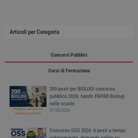
mante
variabi
sessi
utente
Norm
è un 
gener
Articoli per Categoria
modo 
il mod
viene
utiliz
esser
specif
Concorsi Pubblici
sito, 
buon 
è man
Corsi di Formazione
uno st
acces
utente
pagin
200 posti per BIOLOGI concorso
CookieScriptConsent
1 anno
Quest
CookieScript
pubblico 2026: bando ENPAB Biologi
viene
www.workisjob.com
utiliz
nelle scuole
serviz
Cooki
Immagine realizzata con
07/08/2026
Script
intelligenza artificiale
ricord
prefer
Google Privacy Policy
conse
Concorso OSS 2026: 6 posti a tempo
cooki
visitat
indeterminato, domande online su