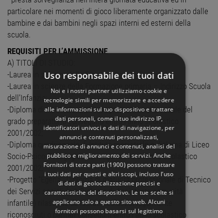
particolare nei momenti di gioco liberamente organizzato dalle
bambine e dai bambini negli spazi interni ed esterni della
scuola.
REQUISITI PER L’AMMISSIONE
A) TITOLI DI STUDIO:
Uso responsabile dei tuoi dati
-Laurea in scienze della Formazione a ciclo unico;
-Laurea in scienze della Formazione primaria – Indirizzo Scuola
Noi e i nostri partner utilizziamo cookie e
dell’Infanzia;
tecnologie simili per memorizzare e accedere
-Diploma di Abilitazione all’insegnamento nelle scuole del
alle informazioni sul tuo dispositivo e trattare
dati personali, come il tuo indirizzo IP,
grado preparatorio conseguito entro l’anno scolastico
identificatori univoci e dati di navigazione, per
2001/2002;
annunci e contenuti personalizzati,
-Diploma quadriennale di Istituto magistrale o diploma di Liceo
misurazione di annunci e contenuti, analisi del
pubblico e miglioramento dei servizi. Anche
Socio-Psico-Pedagogico conseguito entro l’anno scolastico
Fornitori di terze parti (1900)
possono trattare
2001/2002;
i tuoi dati per questi e altri scopi, incluso l’uso
-Progetto “Egeria”: Diploma di maturità professionale di Tecnico
di dati di geolocalizzazione precisi e
dei Servizi sociali (già Diploma di Assistente comunità
caratteristiche del dispositivo. Le tue scelte si
applicano solo a questo sito web. Alcuni
infantile) rilasciato da Istituti scolastici legalmente
fornitori possono basarsi sul legittimo
riconosciuti o paritari conseguiti entro l’anno scolastico