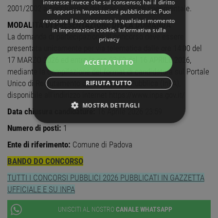
interesse invece che sul consenso; hai il diritto
2001/2002 a conclusione del relativo corso sperimentale.
di opporti in
Impostazioni pubblicitarie
. Puoi
revocare il tuo consenso in qualsiasi momento
MODALITÀ DI PRESENTAZIONE DELLA DOMANDA
in
Impostazioni cookie
.
Informativa sulla
La domanda di partecipazione al concorso deve essere
privacy
presentata unicamente per via telematica dalle ore 14:00 del
17 MARZO 2026 ed entro le ore 23:59 del 16 APRILE 2026,
ACCETTA TUTTO
mediante la compilazione del format di candidatura sul Portale
Unico di Reclutamento della Funzione Pubblica (InPA),
RIFIUTA TUTTO
disponibile all’indirizzo internet https://www.inpa.gov.it/
MOSTRA DETTAGLI
Data chiusura candidature:
16 Aprile 2026 23:59
STRETTAMENTE NECESSARI
Numero di posti:
1
Ente di riferimento:
Comune di Padova
PERFORMANCE
BANDO DO CONCORSO
TARGETING
TUTTI I CONCORSI PUBBLICI 2026 PUBBLICATI IN GAZZETTA
UFFICIALE E SU INPA
FUNZIONALITÀ
UNISCITI AL NOSTRO
CANALE WHATSAPP