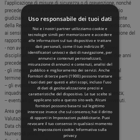
l'applicazione di misure di sicurezza o di prevenzione, nonché
precedenti penali a proprio carico iscrivibili nel casellario
giudiziale, ai sensi dell'articolo 3 del decreto del Presidente
Uso responsabile dei tuoi dati
della Repubblica 14 novembre 2002, n. 313, che impediscano,
Noi e i nostri partner utilizziamo cookie e
ai sensi delle vigenti disposizioni in materia, la costituzione del
tecnologie simili per memorizzare e accedere
rapporto di lavoro con la Pubblica Amministrazione;
alle informazioni sul tuo dispositivo e trattare
dati personali, come il tuo indirizzo IP,
- non aver procedimenti disciplinari in corso e sanzioni
identificatori univoci e dati di navigazione, per
disciplinari, superiori alla multa, a proprio carico, nei due anni
annunci e contenuti personalizzati,
precedenti alla scadenza del presente avviso;
misurazione di annunci e contenuti, analisi del
- gli interessati rendono note, anche successivamente al
pubblico e miglioramento dei servizi. Anche
Fornitori di terze parti (1900)
possono trattare
termine di scadenza per la presentazione delle domande:
i tuoi dati per questi e altri scopi, incluso l’uso
-- gli eventuali contenziosi in corso in materia di
di dati di geolocalizzazione precisi e
inquadramento presso l’Amministrazione di appartenenza;
caratteristiche del dispositivo. Le tue scelte si
applicano solo a questo sito web. Alcuni
-- eventuali procedimenti penali o disciplinari sopravvenuti.
fornitori possono basarsi sul legittimo
Area geografica: Piemonte
interesse invece che sul consenso; hai il diritto
di opporti in
Impostazioni pubblicitarie
. Puoi
Valutazione: Per colloquio
revocare il tuo consenso in qualsiasi momento
Data chiusura candidature: 15 Aprile 2026 13:00
in
Impostazioni cookie
.
Informativa sulla
Numero di posti: 12
privacy