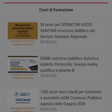
modo 
il mod
viene
Corsi di Formazione
utiliz
esser
specif
sito, 
38 posti per OPERATORI SOCIO
buon 
è man
SANITARI concorso pubblico per
uno st
Servizio Sanitario Regionale
acces
utente
Immagine realizzata con
09/08/2026
pagin
intelligenza artificiale
CookieScriptConsent
1 anno
Quest
CookieScript
viene
www.workisjob.com
EGRIB concorso pubblico Autista e
utiliz
serviz
Addetto Protocollo: licenza media,
Cooki
Script
qualifica e patente B
ricord
Immagine realizzata con
09/08/2026
prefer
intelligenza artificiale
Google Privacy Policy
conse
cooki
visitat
neces
1363 posti nuovi bandi per funzionari
il ban
cookie
e assistenti ADM Concorso Pubblico
Cooki
Agenzia delle Dogane 2026
Scrip
funzi
Immagine realizzata con
08/08/2026
corre
intelligenza artificiale