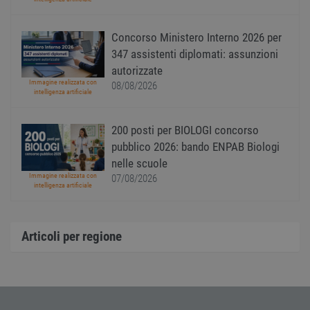
receive-cookie-
.adnxs.com
1 anno 1
Quest
deprecation
mese
viene
utiliz
Concorso Ministero Interno 2026 per
segnal
347 assistenti diplomati: assunzioni
titola
sito w
autorizzate
depre
dei c
Immagine realizzata con
08/08/2026
ricevu
intelligenza artificiale
sistem
garan
confo
200 posti per BIOLOGI concorso
l'adat
agli s
pubblico 2026: bando ENPAB Biologi
web i
evolu
nelle scuole
alla n
Immagine realizzata con
07/08/2026
sulla 
intelligenza artificiale
__cf_bm
29
Quest
Cloudflare Inc.
minuti
viene
.onesignal.com
58
utiliz
secondi
distin
Articoli per regione
umani
Ciò è
vanta
per il 
Web, a
effett
rappor
sull'ut