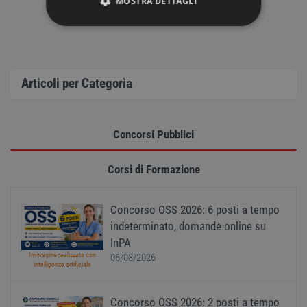
MOSTRA DETTAGLI
STRETTAMENTE NECESSARI
PERFORMANCE
Articoli per Categoria
TARGETING
FUNZIONALITÀ
Concorsi Pubblici
NON CLASSIFICATI
Corsi di Formazione
Concorso OSS 2026: 6 posti a tempo
indeterminato, domande online su
Strettamente necessari
Performance
InPA
Targeting
Funzionalità
Immagine realizzata con
06/08/2026
Non classificati
intelligenza artificiale
I cookie strettamente necessari consentono le
funzionalità principali del sito web come
Concorso OSS 2026: 2 posti a tempo