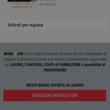
uno st
Immagine realizzata con
06/08/2026
acces
intelligenza artificiale
utente
pagin
CookieScriptConsent
1 anno
Quest
CookieScript
Articoli per regione
viene
www.workisjob.com
utiliz
serviz
Cooki
Script
ricord
prefer
Google Privacy Policy
conse
cooki
WORK
IS
JOB
ha lo scopo di aiutare chi cerca lavoro, disponendo di
visitat
neces
migliaia di annunci di lavoro e di notizie costantemente aggiornate
il ban
su
LAVORO, CONCORSI, CORSI di FORMAZIONE e possibilità di
cookie
Cooki
FRANCHISING
Scrip
funzi
corre
RICEVI NUOVE OFFERTE DI LAVORO
receive-cookie-
.adnxs.com
1 anno 1
Quest
deprecation
mese
viene
utiliz
ISCRIZIONE NEWSLETTER
segnal
titola
sito w
depre