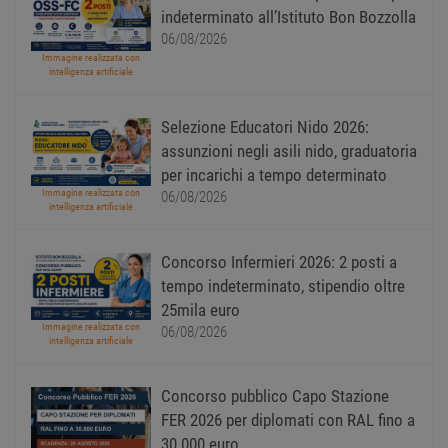
l'accesso dell'utente e la gestione dell'account. Il
indeterminato all’Istituto Bon Bozzolla
sito web non può essere utilizzato correttamente
06/08/2026
senza i cookie strettamente necessari.
Immagine realizzata con
Nome
Provider
/
Dominio
Scadenza
Descr
intelligenza artificiale
PHPSESSID
Sessione
Cooki
PHP.net
gener
www.workisjob.com
applic
Selezione Educatori Nido 2026:
basate
assunzioni negli asili nido, graduatoria
lingu
PHP. S
per incarichi a tempo determinato
di un
Immagine realizzata con
identi
06/08/2026
intelligenza artificiale
gener
utiliz
mante
variabi
Concorso Infermieri 2026: 2 posti a
sessi
utente
tempo indeterminato, stipendio oltre
Norm
è un 
25mila euro
gener
Immagine realizzata con
06/08/2026
modo 
intelligenza artificiale
il mod
viene
utiliz
esser
Concorso pubblico Capo Stazione
specif
FER 2026 per diplomati con RAL fino a
sito, 
buon 
30.000 euro
è man