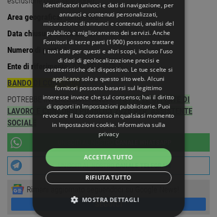
esclusione dalla selezione).
identificatori univoci e dati di navigazione, per
annunci e contenuti personalizzati,
Area geografica:
Lombardia
misurazione di annunci e contenuti, analisi del
pubblico e miglioramento dei servizi. Anche
Data chiusura candidature:
09 Aprile 2026 12:00
Fornitori di terze parti (1900)
possono trattare
Numero di posti:
2
i tuoi dati per questi e altri scopi, incluso l’uso
di dati di geolocalizzazione precisi e
Ente di riferimento:
AZIENDA ISOLA
caratteristiche del dispositivo. Le tue scelte si
applicano solo a questo sito web. Alcuni
BANDO DI CONCORSO
fornitori possono basarsi sul legittimo
interesse invece che sul consenso; hai il diritto
POTREBBE INTERESSARTI ANCHE:
TUTTE LE OFFERTE DI
di opporti in
Impostazioni pubblicitarie
. Puoi
LAVORO E CONCORSI PUBBLICI 2026 PER ASSISTENTE
revocare il tuo consenso in qualsiasi momento
SOCIALE
in
Impostazioni cookie
.
Informativa sulla
privacy
UNISCITI AL NOSTRO
CANALE WHATSAPP
ACCETTA TUTTO
UNISCITI AL NOSTRO
CANALE TELEGRAM
RIFIUTA TUTTO
Rimani aggiornato seguendoci su Google News!
MOSTRA DETTAGLI
SEGUICI