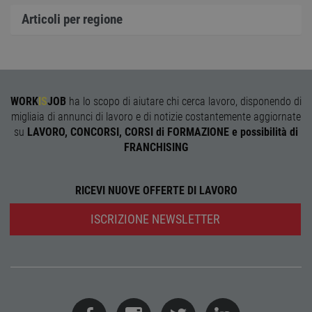
garan
confo
Articoli per regione
l'adat
agli s
web i
evolu
alla n
sulla 
__cf_bm
29
Quest
Cloudflare Inc.
WORK
IS
JOB
ha lo scopo di aiutare chi cerca lavoro, disponendo di
minuti
viene
.onesignal.com
58
utiliz
migliaia di annunci di lavoro e di notizie costantemente aggiornate
secondi
distin
su
LAVORO, CONCORSI, CORSI di FORMAZIONE e possibilità di
umani
Ciò è
FRANCHISING
vanta
per il 
Web, a
effett
RICEVI NUOVE OFFERTE DI LAVORO
rappor
sull'ut
propri
ISCRIZIONE NEWSLETTER
Web.
Nome
Provider
/
Dominio
Scadenza
Descrizione
Provider
/
Nome
Scadenza
Descrizione
n_one
.neural33.cdnwebcloud.com
1 anno
Dominio
Provider
/
Nome
Scadenza
Descrizione