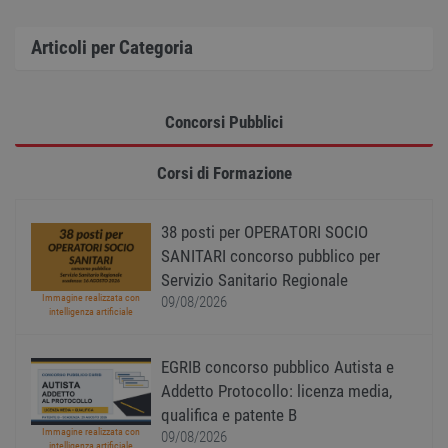
senza i cookie strettamente necessari.
Nome
Provider
/
Dominio
Scadenza
Descr
Articoli per Categoria
PHPSESSID
Sessione
Cooki
PHP.net
gener
www.workisjob.com
applic
basate
lingu
Concorsi Pubblici
PHP. S
di un
identi
Corsi di Formazione
gener
utiliz
mante
variabi
sessi
38 posti per OPERATORI SOCIO
utente
SANITARI concorso pubblico per
Norm
è un 
Servizio Sanitario Regionale
gener
modo 
Immagine realizzata con
09/08/2026
il mod
intelligenza artificiale
viene
utiliz
esser
EGRIB concorso pubblico Autista e
specif
sito, 
Addetto Protocollo: licenza media,
buon 
è man
qualifica e patente B
uno st
Immagine realizzata con
09/08/2026
acces
intelligenza artificiale