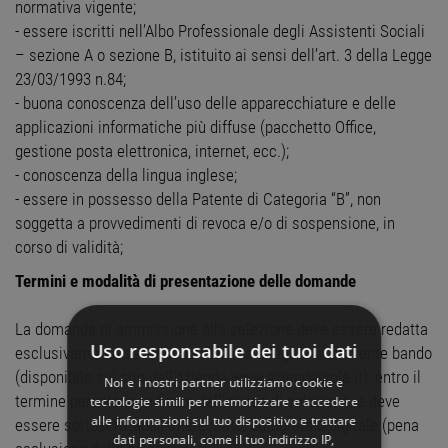
normativa vigente;
- essere iscritti nell’Albo Professionale degli Assistenti Sociali
– sezione A o sezione B, istituito ai sensi dell’art. 3 della Legge
23/03/1993 n.84;
- buona conoscenza dell’uso delle apparecchiature e delle
applicazioni informatiche più diffuse (pacchetto Office,
gestione posta elettronica, internet, ecc.);
- conoscenza della lingua inglese;
- essere in possesso della Patente di Categoria “B”, non
soggetta a provvedimenti di revoca e/o di sospensione, in
corso di validità;
Termini e modalità di presentazione delle domande
La domanda di ammissione alla selezione deve essere redatta
Uso responsabile dei tuoi dati
esclusivamente secondo lo schema allegato al presente bando
(disponibile sul sito dell’Azienda www.aziendaisola.it), entro il
Noi e i nostri partner utilizziamo cookie e
termine perentorio indicato dall’avviso di selezione, e deve
tecnologie simili per memorizzare e accedere
alle informazioni sul tuo dispositivo e trattare
essere sottoscrittadall’interessato, autografa o digitale (pena
dati personali, come il tuo indirizzo IP,