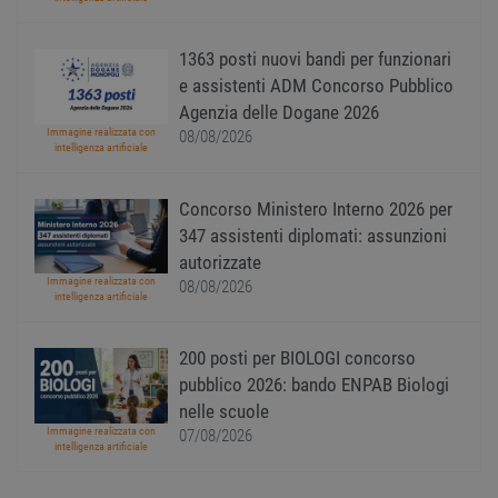
utente
pagin
CookieScriptConsent
1 anno
Quest
CookieScript
1363 posti nuovi bandi per funzionari
viene
www.workisjob.com
utiliz
e assistenti ADM Concorso Pubblico
serviz
Agenzia delle Dogane 2026
Cooki
Script
Immagine realizzata con
08/08/2026
ricord
intelligenza artificiale
prefer
Google Privacy Policy
conse
cooki
Concorso Ministero Interno 2026 per
visitat
neces
347 assistenti diplomati: assunzioni
il ban
cookie
autorizzate
Cooki
Immagine realizzata con
08/08/2026
Scrip
intelligenza artificiale
funzi
corre
receive-cookie-
.adnxs.com
1 anno 1
Quest
200 posti per BIOLOGI concorso
deprecation
mese
viene
utiliz
pubblico 2026: bando ENPAB Biologi
segnal
nelle scuole
titola
sito w
Immagine realizzata con
07/08/2026
depre
intelligenza artificiale
dei c
ricevu
sistem