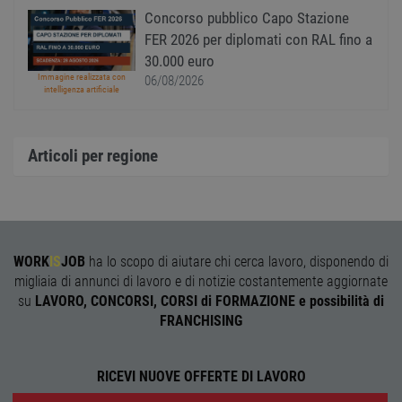
sito, 
Concorso pubblico Capo Stazione
buon 
è man
FER 2026 per diplomati con RAL fino a
uno st
acces
30.000 euro
utente
Immagine realizzata con
06/08/2026
pagin
intelligenza artificiale
CookieScriptConsent
1 anno
Quest
CookieScript
viene
www.workisjob.com
utiliz
serviz
Articoli per regione
Cooki
Script
ricord
prefer
Google Privacy Policy
conse
cooki
visitat
neces
il ban
WORK
IS
JOB
ha lo scopo di aiutare chi cerca lavoro, disponendo di
cookie
migliaia di annunci di lavoro e di notizie costantemente aggiornate
Cooki
Scrip
su
LAVORO, CONCORSI, CORSI di FORMAZIONE e possibilità di
funzi
FRANCHISING
corre
receive-cookie-
.adnxs.com
1 anno 1
Quest
deprecation
mese
viene
utiliz
RICEVI NUOVE OFFERTE DI LAVORO
segnal
titola