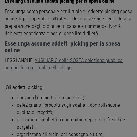
Esselunga assume addetti picking per la spesa online
Esselunga cerca personale per il ruolo di Addetto picking spesa
online, figure operative all’interno dei magazzini e dedicate alla
preparazione degli ordini per il canale e-commerce. Non è
richiesta esperienza e non ci sono limiti di età.
Esselunga assume addetti picking per la spesa
online
LEGGI ANCHE:
AUSILIARIO della SOSTA selezione pubblica
comunale con scuola dell'obbligo
Gli addetti picking:
ricevono l’ordine tramite palmare;
selezionano i prodotti sugli scaffali, controllandone
qualità e integrità;
preparano sacchetti o contenitori separando freschi e
surgelati;
organizzano gli ordini per consegna o ritiro;