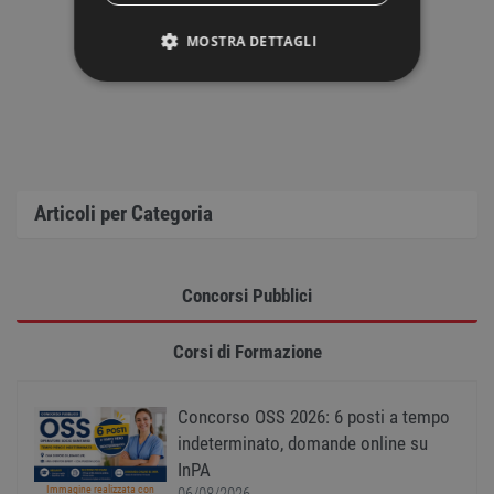
MOSTRA DETTAGLI
STRETTAMENTE NECESSARI
PERFORMANCE
TARGETING
Articoli per Categoria
FUNZIONALITÀ
Concorsi Pubblici
NON CLASSIFICATI
Corsi di Formazione
Strettamente necessari
Performance
Concorso OSS 2026: 6 posti a tempo
Targeting
Funzionalità
indeterminato, domande online su
Non classificati
InPA
Immagine realizzata con