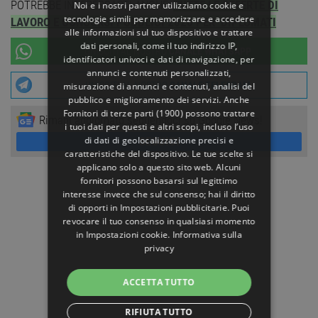
POTREBBE INTERESSARTI ANCHE:
TUTTE LE OFFERTE DI
Noi e i nostri partner utilizziamo cookie e
tecnologie simili per memorizzare e accedere
LAVORO E CONCORSI PUBBLICI 2026 PER DIPLOMATI
alle informazioni sul tuo dispositivo e trattare
dati personali, come il tuo indirizzo IP,
UNISCITI AL NOSTRO
CANALE WHATSAPP
identificatori univoci e dati di navigazione, per
annunci e contenuti personalizzati,
UNISCITI AL NOSTRO
CANALE TELEGRAM
misurazione di annunci e contenuti, analisi del
pubblico e miglioramento dei servizi. Anche
Fornitori di terze parti (1900)
possono trattare
Rimani aggiornato seguendoci su Google News!
i tuoi dati per questi e altri scopi, incluso l’uso
SEGUICI
di dati di geolocalizzazione precisi e
caratteristiche del dispositivo. Le tue scelte si
applicano solo a questo sito web. Alcuni
fornitori possono basarsi sul legittimo
interesse invece che sul consenso; hai il diritto
di opporti in
Impostazioni pubblicitarie
. Puoi
revocare il tuo consenso in qualsiasi momento
in
Impostazioni cookie
.
Informativa sulla
privacy
ACCETTA TUTTO
RIFIUTA TUTTO