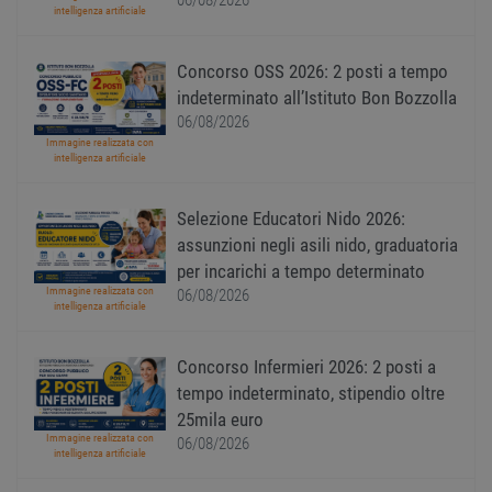
06/08/2026
I cookie strettamente necessari consentono le
intelligenza artificiale
funzionalità principali del sito web come
l'accesso dell'utente e la gestione dell'account. Il
sito web non può essere utilizzato correttamente
Concorso OSS 2026: 2 posti a tempo
senza i cookie strettamente necessari.
indeterminato all’Istituto Bon Bozzolla
Nome
Provider
/
Dominio
Scadenza
Descr
06/08/2026
Immagine realizzata con
PHPSESSID
Sessione
Cooki
PHP.net
intelligenza artificiale
gener
www.workisjob.com
applic
basate
lingu
Selezione Educatori Nido 2026:
PHP. S
di un
assunzioni negli asili nido, graduatoria
identi
gener
per incarichi a tempo determinato
utiliz
Immagine realizzata con
06/08/2026
mante
intelligenza artificiale
variabi
sessi
utente
Norm
Concorso Infermieri 2026: 2 posti a
è un 
tempo indeterminato, stipendio oltre
gener
modo 
25mila euro
il mod
viene
Immagine realizzata con
06/08/2026
utiliz
intelligenza artificiale
esser
specif