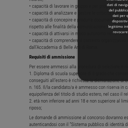
dati di navi
• capacità di lavorare in gruppo e per progetti;
del pubblic
• capacità di analizzare e gestire le criticità e di iden
dati per q
• capacità di concepire e produrre documenti di vari
dispositiv
legittimo in
rispetto alle finalità della comunicazione;
revocare
• capacità di attivarsi in modo autonomo nell'ambito 
• capacità di comprendere il contesto organizzativo d
dall’Accademia di Belle Arti di Roma.
Requisiti di ammissione
Per essere ammessi alla procedura di selezione è ric
1. Diploma di scuola superiore di II grado che consenta
conseguiti all’estero è richiesta la dichiarazione di e
STRETTAMENTE 
n. 165. Il/la candidato/a è ammesso con riserva in c
equipollenza del titolo di studio estero, nel caso il
NON CLASSIFICA
2. età non inferiore ad anni 18 e non superiore al li
riposo;
Le domande di ammissione al concorso dovranno ess
Stre
autenticandosi con il “Sistema pubblico di identità di