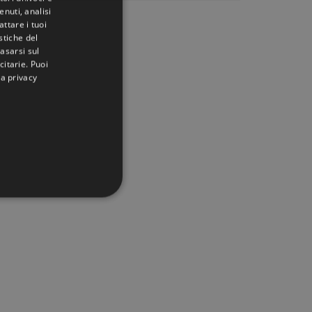
nuti, analisi
ttare i tuoi
istiche del
basarsi sul
citarie
. Puoi
la privacy
IONALITÀ
icati