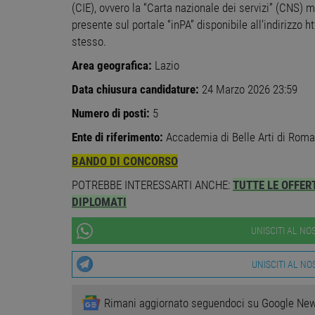
(CIE), ovvero la “Carta nazionale dei servizi” (CNS)
I cookie strettamente necessa
presente sul portale “inPA” disponibile all’indirizzo h
web non può essere utilizza
stesso.
Nome
Pr
Area geografica:
Lazio
PHPSESSID
PH
ww
Data chiusura candidature:
24 Marzo 2026 23:59
Numero di posti:
5
CookieScriptConsent
Co
Ente di riferimento:
Accademia di Belle Arti di Roma
ww
BANDO DI CONCORSO
receive-cookie-
.a
deprecation
POTREBBE INTERESSARTI ANCHE:
TUTTE LE OFFER
DIPLOMATI
__cf_bm
Cl
.o
UNISCITI AL N
UNISCITI AL N
Google Privacy Poli
Nome
Prov
Nome
Provider
Provide
/
Provid
Nome
Nome
n_one
.neu
Rimani aggiornato seguendoci su Google Ne
Dominio
Domin
__gads
Google 