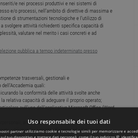
inseriti/e nei processi produttivi e nei sistemi di
esso e/o processi, nell’ambito di direttive di massima e
ione di strumentazioni tecnologiche e l’utilizzo di
a svolgere attività richiedenti specifica capacità di
lessità, valutare nel merito i casi concreti e ad
elezione pubblica a tempo indeterminato presso
ompetenze trasversali, gestionali e
to dell’Accademia quali:
ssicurando la conformità delle attività svolte anche
 la relativa capacità di adeguare il proprio operato;
rticolare sull’uso dell’applicativo Microsoft Office (Word,
Uso responsabile dei tuoi dati
rpersonali, anche con interlocutori/trici diversi/e;
gnato, utilizzando in modo efficiente ed efficace le
 nostri partner utilizziamo cookie e tecnologie simili per memorizzare e acced
sul tuo dispositivo e trattare dati personali, come il tuo indirizzo IP, identifica