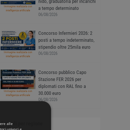
nido, graduatoria per incarichi
Immagine realizzata con
a tempo determinato
intelligenza artificiale
06/08/2026
Concorso Infermieri 2026: 2
posti a tempo indeterminato,
stipendio oltre 25mila euro
Immagine realizzata con
06/08/2026
intelligenza artificiale
Concorso pubblico Capo
Stazione FER 2026 per
diplomati con RAL fino a
Immagine realizzata con
30.000 euro
intelligenza artificiale
06/08/2026
Articoli per regione
ere alle
tori univoci e