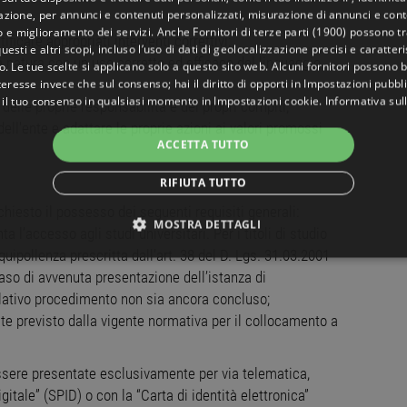
gazione, per annunci e contenuti personalizzati, misurazione di annunci e conte
o e miglioramento dei servizi. Anche
Fornitori di terze parti (1900)
possono tra
tificare appropriati interventi correttivi;
uesti e altri scopi, incluso l’uso di dati di geolocalizzazione precisi e caratter
a natura con un uso corretto ed efficace del linguaggio
o. Le tue scelte si applicano solo a questo sito web. Alcuni fornitori possono 
teresse invece che sul consenso; hai il diritto di opporti in
Impostazioni pubbli
 il tuo consenso in qualsiasi momento in
Impostazioni cookie
.
Informativa sul
delle proprie responsabilità e dei propri compiti;
ell'ente e adattare le proprie azioni ai valori promossi
ACCETTA TUTTO
RIFIUTA TUTTO
hiesto il possesso dei seguenti requisiti generali:
MOSTRA DETTAGLI
 l’accesso agli studi universitari. Per i titoli di studio
quipollenza prescritta dall’art. 38 del D. Lgs. 31.03.2001
NECESSARI
PERFORMANCE
TARGETING
FUNZ
aso di avvenuta presentazione dell’istanza di
 relativo procedimento non sia ancora concluso;
TI
mite previsto dalla vigente normativa per il collocamento a
ere presentate esclusivamente per via telematica,
ttamente necessari
Performance
Targeting
Funzionalità
Non classif
gitale” (SPID) o con la “Carta di identità elettronica”