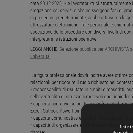
data 23.12.2025, i/le lavoratori/trici strutturalmente 
erogazione dei servizi e che ne svolgono fasi di proc
di procedure predeterminate, anche attraverso la gest
attrezzature elettroniche. Tale personale è chiamato 
esecuzione delle procedure con diversi livelli di comp
interpretare le istruzioni operative.
LEGGI ANCHE:
Selezione pubblica per ARCHIVISTA s
università
La figura professionale dovrà inoltre avere ottime c
relazionali per ricoprire il ruolo richiesto nel contes
• responsabilità di risultato in ambiti circoscritti, a
nell’eventualità di situazioni mutevoli che richiedono
• capacità operativa su postazioni informatiche, in pa
Excel, Outlook, PowerPoint);
• capacità comunicative e facilità nelle relazioni inte
• capacità di organizzare e pianificare il lavoro asse
Noi e i
risorse;
informazioni 