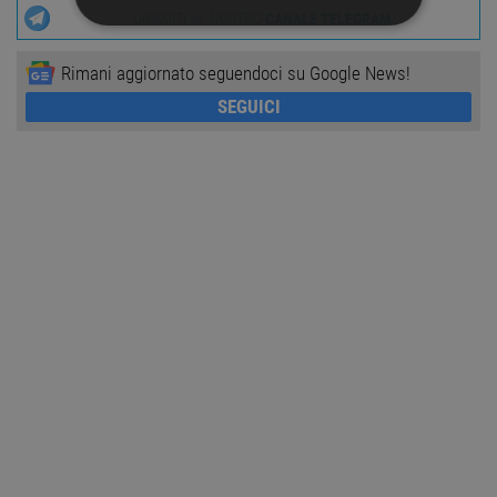
UNISCITI AL NOSTRO
CANALE TELEGRAM
STRETTAMENTE NECESSARI
Rimani aggiornato seguendoci su Google News!
PERFORMANCE
SEGUICI
TARGETING
FUNZIONALITÀ
NON CLASSIFICATI
Strettamente necessari
Performance
Targeting
Funzionalità
Non classificati
I cookie strettamente necessari consentono le
funzionalità principali del sito web come
l'accesso dell'utente e la gestione dell'account. Il