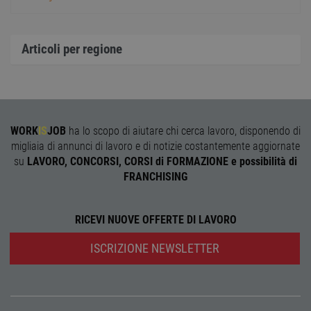
sistem
garan
confo
l'adat
Articoli per regione
agli s
web i
evolu
alla n
sulla 
__cf_bm
29
Quest
Cloudflare Inc.
minuti
viene
.onesignal.com
58
utiliz
WORK
IS
JOB
ha lo scopo di aiutare chi cerca lavoro, disponendo di
secondi
distin
migliaia di annunci di lavoro e di notizie costantemente aggiornate
umani
Ciò è
su
LAVORO, CONCORSI, CORSI di FORMAZIONE e possibilità di
vanta
per il 
FRANCHISING
Web, a
effett
rappor
sull'ut
RICEVI NUOVE OFFERTE DI LAVORO
propri
Web.
ISCRIZIONE NEWSLETTER
Nome
Provider
/
Dominio
Scadenza
Descrizione
Provider
/