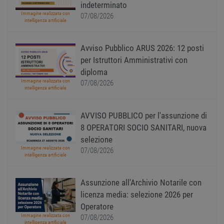
indeterminato
acces
utente
Immagine realizzata con
07/08/2026
pagin
intelligenza artificiale
CookieScriptConsent
1 anno
Quest
CookieScript
viene
www.workisjob.com
Avviso Pubblico ARUS 2026: 12 posti
utiliz
serviz
per Istruttori Amministrativi con
Cooki
Script
diploma
ricord
Immagine realizzata con
07/08/2026
prefer
intelligenza artificiale
Google Privacy Policy
conse
cooki
visitat
neces
AVVISO PUBBLICO per l'assunzione di
il ban
cookie
8 OPERATORI SOCIO SANITARI, nuova
Cooki
selezione
Scrip
funzi
Immagine realizzata con
07/08/2026
corre
intelligenza artificiale
receive-cookie-
.adnxs.com
1 anno 1
Quest
deprecation
mese
viene
Assunzione all'Archivio Notarile con
utiliz
segnal
licenza media: selezione 2026 per
titola
sito w
Operatore
depre
Immagine realizzata con
dei c
07/08/2026
intelligenza artificiale
ricevu