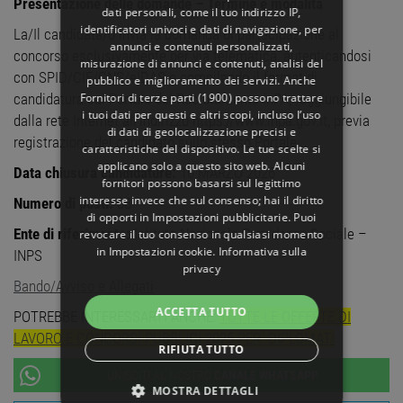
Presentazione delle domande – Termine e modalità
dati personali, come il tuo indirizzo IP,
identificatori univoci e dati di navigazione, per
La/Il candidata/o invia la domanda di partecipazione al
annunci e contenuti personalizzati,
concorso esclusivamente per via telematica, autenticandosi
misurazione di annunci e contenuti, analisi del
con SPID/CIE/CNS/eIDAS e compilando il format di
pubblico e miglioramento dei servizi. Anche
Fornitori di terze parti (1900)
possono trattare
candidatura sul Portale del Reclutamento InPA, raggiungibile
i tuoi dati per questi e altri scopi, incluso l’uso
dalla rete Internet all'indirizzo https://www.inpa.gov.it, previa
di dati di geolocalizzazione precisi e
registrazione del candidato sullo stesso Portale
caratteristiche del dispositivo. Le tue scelte si
applicano solo a questo sito web. Alcuni
Data chiusura candidature:
16 MARZO 2026
fornitori possono basarsi sul legittimo
interesse invece che sul consenso; hai il diritto
Numero di posti:
88
di opporti in
Impostazioni pubblicitarie
. Puoi
Ente di riferimento:
Istituto Nazionale Previdenza Sociale –
revocare il tuo consenso in qualsiasi momento
in
Impostazioni cookie
.
Informativa sulla
INPS
privacy
Bando/Avviso e Allegati
ACCETTA TUTTO
POTREBBE INTERESSARTI ANCHE:
TUTTE LE OFFERTE DI
LAVORO E CONCORSI PUBBLICI 2025 PER DIPLOMATI
RIFIUTA TUTTO
UNISCITI AL NOSTRO
CANALE WHATSAPP
MOSTRA DETTAGLI