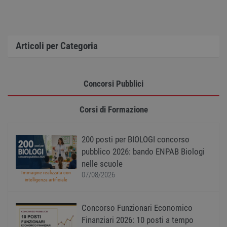
sito web non può essere utilizzato correttamente
senza i cookie strettamente necessari.
Nome
Provider
/
Dominio
Scadenza
Descr
PHPSESSID
Sessione
Cooki
PHP.net
Articoli per Categoria
gener
www.workisjob.com
applic
basate
lingu
PHP. S
Concorsi Pubblici
di un
identi
gener
utiliz
Corsi di Formazione
mante
variabi
sessi
utente
200 posti per BIOLOGI concorso
Norm
è un 
pubblico 2026: bando ENPAB Biologi
gener
modo 
nelle scuole
il mod
Immagine realizzata con
07/08/2026
viene
intelligenza artificiale
utiliz
esser
specif
sito, 
Concorso Funzionari Economico
buon 
è man
Finanziari 2026: 10 posti a tempo
uno st