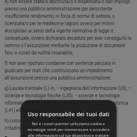
e) non essere stata/o destituita/o o dispensata/o dall'impiego
presso una pubblica amministrazione per persistente
insufficiente rendimento, in forza di norme di settore, o
licenziata/o per le medesime ragioni ovvero per motivi
disciplinari ai sensi della vigente normativa di legge o
contrattuale, ovvero dichiarato decaduto per aver conseguito la
nomina o l'assunzione mediante la produzione di documenti
falsi o viziati da nullità insanabile;
f) non aver riportato condanne con sentenza passata in
giudicato per reati che costituiscono un impedimento
all'assunzione presso una pubblica amministrazione.
g) Laurea triennale (L) in: − ingegneria dell’informazione (L8); −
scienze e tecnologie fisiche (L30); − scienze e tecnologie
informatiche (L31); − scienze matematiche (L35); − statistica
(L41) ed equiparate.
Uso responsabile dei tuoi dati
h) conoscenza adeguata della lingua italiana (solo per i
Noi e i nostri partner utilizziamo cookie e
cittadini stranieri) da valutarsi in sede di colloquio.
tecnologie simili per memorizzare e accedere
alle informazioni sul tuo dispositivo e trattare