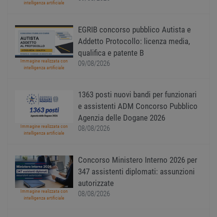
sito, 
intelligenza artificiale
buon 
è man
uno st
EGRIB concorso pubblico Autista e
acces
utente
Addetto Protocollo: licenza media,
pagin
qualifica e patente B
CookieScriptConsent
1 anno
Quest
CookieScript
Immagine realizzata con
09/08/2026
viene
www.workisjob.com
intelligenza artificiale
utiliz
serviz
Cooki
Script
1363 posti nuovi bandi per funzionari
ricord
prefer
e assistenti ADM Concorso Pubblico
Google Privacy Policy
conse
Agenzia delle Dogane 2026
cooki
visitat
Immagine realizzata con
08/08/2026
neces
intelligenza artificiale
il ban
cookie
Cooki
Concorso Ministero Interno 2026 per
Scrip
funzi
347 assistenti diplomati: assunzioni
corre
autorizzate
receive-cookie-
.adnxs.com
1 anno 1
Quest
Immagine realizzata con
08/08/2026
deprecation
mese
viene
intelligenza artificiale
utiliz
segnal
titola