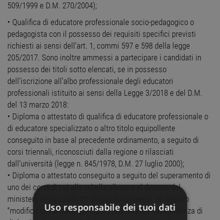
509/1999 e D.M. 270/2004);
• Qualifica di educatore professionale socio-pedagogico o
pedagogista con il possesso dei requisiti specifici previsti
richiesti ai sensi dell’art. 1, commi 597 e 598 della legge
205/2017. Sono inoltre ammessi a partecipare i candidati in
possesso dei titoli sotto elencati, se in possesso
dell’iscrizione all’albo professionale degli educatori
professionali istituito ai sensi della Legge 3/2018 e del D.M.
del 13 marzo 2018:
• Diploma o attestato di qualifica di educatore professionale o
di educatore specializzato o altro titolo equipollente
conseguito in base al precedente ordinamento, a seguito di
corsi triennali, riconosciuti dalla regione o rilasciati
dall’università (legge n. 845/1978, D.M. 27 luglio 2000);
• Diploma o attestato conseguito a seguito del superamento di
uno dei corsi di cui alla tabella allegata al decreto del
ministero della salute 22 giugno 2016 avente ad oggetto
Uso responsabile dei tuoi dati
“modifica del decreto 27 luglio 2000 recante “equipollenza di