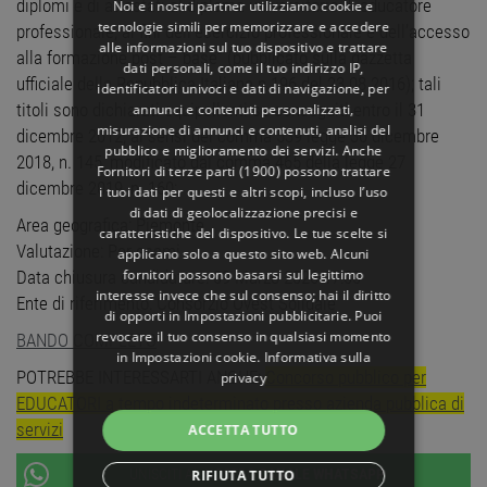
diplomi e di attestati al diploma universitario di educatore
Noi e i nostri partner utilizziamo cookie e
tecnologie simili per memorizzare e accedere
professionale, ai fini dell’esercizio professionale e dell’accesso
alle informazioni sul tuo dispositivo e trattare
alla formazione post – base” (pubblicato sulla gazzetta
dati personali, come il tuo indirizzo IP,
ufficiale della Repubblica Italiana n.196 del 23.08.2016); tali
identificatori univoci e dati di navigazione, per
titoli sono dichiarati equipollenti se conseguiti entro il 31
annunci e contenuti personalizzati,
misurazione di annunci e contenuti, analisi del
dicembre 2012, ai sensi del comma 539 legge 30 dicembre
pubblico e miglioramento dei servizi. Anche
2018, n. 145, modificato dal comma 465 della legge 27
Fornitori di terze parti (1900)
possono trattare
dicembre 2019, n. 160;
i tuoi dati per questi e altri scopi, incluso l’uso
di dati di geolocalizzazione precisi e
Area geografica: Piemonte
caratteristiche del dispositivo. Le tue scelte si
Valutazione: Per esami
applicano solo a questo sito web. Alcuni
fornitori possono basarsi sul legittimo
Data chiusura candidature: 09 Marzo 2026 17:00
interesse invece che sul consenso; hai il diritto
Ente di riferimento: Consorzio Ovest Solidale
di opporti in
Impostazioni pubblicitarie
. Puoi
revocare il tuo consenso in qualsiasi momento
BANDO COMPLETO
in
Impostazioni cookie
.
Informativa sulla
POTREBBE INTERESSARTI ANCHE:
Concorso pubblico per
privacy
EDUCATORI a tempo indeterminato presso azienda pubblica di
servizi
ACCETTA TUTTO
UNISCITI AL NOSTRO
CANALE WHATSAPP
RIFIUTA TUTTO