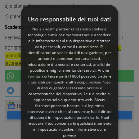
b) diploma di scuola secondaria di primo grado;
c) patente di guida automobilistica cat. “C” o “C1”.
Uso responsabile dei tuoi dati
Scadenza candidature:
26/02/2026
Noi e i nostri partner utilizziamo cookie e
tecnologie simili per memorizzare e accedere
PER MAGGIORI DETTAGLI E PER CANDIDARTI
CLICCA QUI
alle informazioni sul tuo dispositivo e trattare
dati personali, come il tuo indirizzo IP,
POTREBBE INTERESSARTI ANCHE:
40 posti per Addetti al
identificatori univoci e dati di navigazione, per
controllo della documentazione di viaggio selezioni per
annunci e contenuti personalizzati,
lavorare in AEROPORTO
misurazione di annunci e contenuti, analisi del
pubblico e miglioramento dei servizi. Anche
UNISCITI AL NOSTRO
CANALE WHATSAPP
Fornitori di terze parti (1900)
possono trattare
i tuoi dati per questi e altri scopi, incluso l’uso
di dati di geolocalizzazione precisi e
UNISCITI AL NOSTRO
CANALE TELEGRAM
caratteristiche del dispositivo. Le tue scelte si
applicano solo a questo sito web. Alcuni
Rimani aggiornato seguendoci su Google News!
fornitori possono basarsi sul legittimo
interesse invece che sul consenso; hai il diritto
SEGUICI
di opporti in
Impostazioni pubblicitarie
. Puoi
revocare il tuo consenso in qualsiasi momento
in
Impostazioni cookie
.
Informativa sulla
privacy