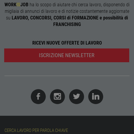
WORK
IS
JOB
ha lo scopo di aiutare chi cerca lavoro, disponendo di
receive-cookie-
.adnxs.com
1 anno 1
Quest
migliaia di annunci di lavoro e di notizie costantemente aggiornate
deprecation
mese
viene
utiliz
su
LAVORO, CONCORSI, CORSI di FORMAZIONE e possibilità di
segnal
FRANCHISING
titola
sito w
depre
dei c
ricevu
RICEVI NUOVE OFFERTE DI LAVORO
sistem
garan
confo
ISCRIZIONE NEWSLETTER
l'adat
agli s
web i
evolu
alla n
sulla 
__cf_bm
29
Quest
Cloudflare Inc.
minuti
viene
.onesignal.com
58
utiliz
secondi
distin
umani
Ciò è
vanta
per il 
Web, a
effett
rappor
CERCA LAVORO PER PAROLA CHIAVE
sull'ut