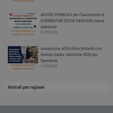
intelligenza artificiale
modo 
il mod
viene
utiliz
AVVISO PUBBLICO per l'assunzione di
esser
specif
8 OPERATORI SOCIO SANITARI, nuova
sito, 
selezione
buon 
è man
Immagine realizzata con
07/08/2026
uno st
intelligenza artificiale
acces
utente
pagin
Assunzione all'Archivio Notarile con
CookieScriptConsent
1 anno
Quest
CookieScript
licenza media: selezione 2026 per
viene
www.workisjob.com
utiliz
Operatore
serviz
Immagine realizzata con
07/08/2026
Cooki
intelligenza artificiale
Script
ricord
prefer
Google Privacy Policy
conse
cooki
Articoli per regione
visitat
neces
il ban
cookie
Cooki
Scrip
funzi
corre