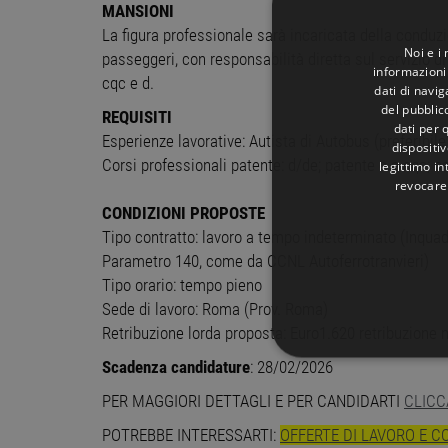
MANSIONI
La figura professionale sarà incaricata della conduzio
Noi e i
passeggeri, con responsabilità diretta sul servizio di
informazioni 
cqc e d.
dati di navi
del pubblic
REQUISITI
dati per q
Esperienze lavorative: Autista di Autobus (preferibile
dispositiv
Corsi professionali patente: d/de; patente c e cqc; c
legittimo in
revocare
CONDIZIONI PROPOSTE
Tipo contratto: lavoro a tempo indeterminato (Inquad
Parametro 140, come da CCNL Autoferrotranvieri)
Tipo orario: tempo pieno
Sede di lavoro: Roma (Prov. Roma)
Retribuzione lorda proposta: Euro1.620 retribuzione 
STRETTAMENTE 
Scadenza candidature
: 28/02/2026
PER MAGGIORI DETTAGLI E PER CANDIDARTI
CLICC
NON CLASSIFICA
POTREBBE INTERESSARTI:
OFFERTE DI LAVORO E C