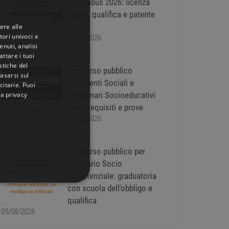
Scuolabus 2026: licenza
media, qualifica e patente
Immagine realizzata con
CQC
ere alle
intelligenza artificiale
tori univoci e
06/08/2026
nuti, analisi
ttare i tuoi
istiche del
Concorso pubblico
basarsi sul
Assistenti Sociali e
citarie
. Puoi
Funzionari Socioeducativi
la privacy
Immagine realizzata con
2026: requisiti e prove
intelligenza artificiale
06/08/2026
Concorso pubblico per
Ausiliario Socio
Assistenziale: graduatoria
Immagine realizzata con
IONALITÀ
con scuola dell'obbligo e
intelligenza artificiale
qualifica
05/08/2026