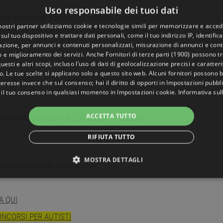
Uso responsabile dei tuoi dati
ne dei veicoli destinati al trasporto pubblico dei
 nostri partner utilizziamo cookie e tecnologie simili per memorizzare e acced
 linea, sul mezzo e sulla sicurezza dell'utenza. patenti
sul tuo dispositivo e trattare dati personali, come il tuo indirizzo IP, identifica
gazione, per annunci e contenuti personalizzati, misurazione di annunci e conte
o e miglioramento dei servizi. Anche
Fornitori di terze parti (1900)
possono tra
uesti e altri scopi, incluso l’uso di dati di geolocalizzazione precisi e caratter
)
o. Le tue scelte si applicano solo a questo sito web. Alcuni fornitori possono 
arta del conducente (preferibile)
teresse invece che sul consenso; hai il diritto di opporti in
Impostazioni pubbli
 il tuo consenso in qualsiasi momento in
Impostazioni cookie
.
Informativa sul
ACCETTA TUTTO
ramento: Operatore di Esercizio – Posizione 1,
RIFIUTA TUTTO
MOSTRA DETTAGLI
mensile lorda per 14 mensilità
NECESSARI
PERFORMANCE
TARGETING
FUNZ
A QUI
TI
ONCORSI PER AUTISTI