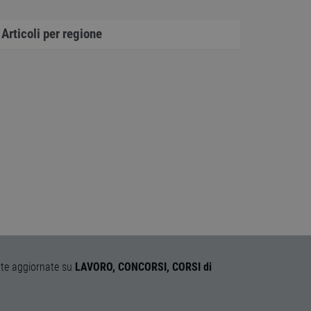
Articoli per regione
icati
ione dell'account. Il sito
 PHP. Si tratta di un
iabili di sessione utente.
 il modo in cui viene
uon esempio è mantenere
ipt.com per ricordare le
essario che il banner dei
e del sito web la
endo la conformità e
ormativa sulla privacy.
ani e bot. Ciò è
ente aggiornate su
LAVORO, CONCORSI, CORSI di
ti validi sull'utilizzo del