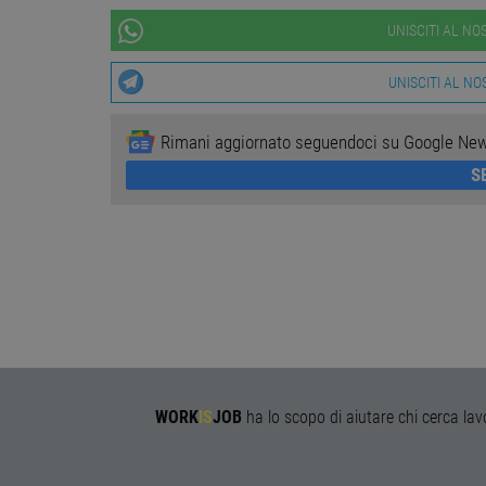
UNISCITI AL N
Stre
UNISCITI AL N
I cookie strettamente necessa
web non può essere utilizza
Rimani aggiornato seguendoci su Google Ne
Nome
Pr
S
PHPSESSID
PH
ww
CookieScriptConsent
Co
ww
receive-cookie-
.a
deprecation
__cf_bm
Cl
WORK
IS
JOB
ha lo scopo di aiutare chi cerca lav
.o