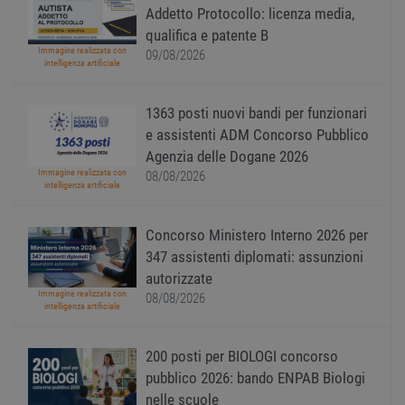
Addetto Protocollo: licenza media,
ricevu
sistem
qualifica e patente B
garan
confo
Immagine realizzata con
09/08/2026
l'adat
intelligenza artificiale
agli s
web i
evolu
1363 posti nuovi bandi per funzionari
alla n
sulla 
e assistenti ADM Concorso Pubblico
__cf_bm
29
Quest
Cloudflare Inc.
Agenzia delle Dogane 2026
minuti
viene
.onesignal.com
Immagine realizzata con
08/08/2026
58
utiliz
intelligenza artificiale
secondi
distin
umani
Ciò è
vanta
Concorso Ministero Interno 2026 per
per il 
Web, a
347 assistenti diplomati: assunzioni
effett
autorizzate
rappor
sull'ut
Immagine realizzata con
08/08/2026
propri
intelligenza artificiale
Web.
200 posti per BIOLOGI concorso
pubblico 2026: bando ENPAB Biologi
nelle scuole
Nome
Provider
/
Dominio
Scadenza
Descrizione