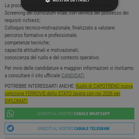
MOSTRA DETTAGLI
La procedura di selezione prevede due fasi principali:
Screening dei curriculum vitae, con verifica del possesso dei
STRETTAMENTE NECESSARI
requisiti richiesti;
Colloquio tecnico-motivazionale, finalizzato a valutare:
PERFORMANCE
percorso formativo e professionale;
competenze tecniche;
TARGETING
capacità attitudinali e motivazionali;
conoscenza del ruolo e del contesto operativo.
FUNZIONALITÀ
Per invio delle candidature e maggiori informazioni vi invitiamo
NON CLASSIFICATI
a consultare il sito ufficiale
CANDIDATI
POTREBBE INTERESSARTI ANCHE:
Ruolo di CAPOTRENO nuova
selezione FERROVIE dello STATO lavora con noi 2026 per
DIPLOMATI
Strettamente necessari
Performance
Targeting
Funzionalità
UNISCITI AL NOSTRO
CANALE WHATSAPP
Non classificati
UNISCITI AL NOSTRO
CANALE TELEGRAM
I cookie strettamente necessari consentono le
funzionalità principali del sito web come