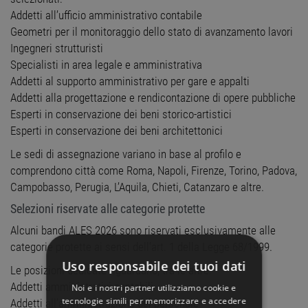
Addetti all’ufficio amministrativo contabile
Geometri per il monitoraggio dello stato di avanzamento lavori
Ingegneri strutturisti
Specialisti in area legale e amministrativa
Addetti al supporto amministrativo per gare e appalti
Addetti alla progettazione e rendicontazione di opere pubbliche
Esperti in conservazione dei beni storico-artistici
Esperti in conservazione dei beni architettonici
Le sedi di assegnazione variano in base al profilo e
comprendono città come Roma, Napoli, Firenze, Torino, Padova,
Campobasso, Perugia, L’Aquila, Chieti, Catanzaro e altre.
Selezioni riservate alle categorie protette
Alcuni bandi ALES 2026 sono riservati esclusivamente alle
categorie protette ai sensi dell’art. 1 della Legge 68/1999.
Uso responsabile dei tuoi dati
Le posizioni dedicate riguardano, tra le altre:
Addetti amministrativi contabili
Noi e i nostri partner utilizziamo cookie e
tecnologie simili per memorizzare e accedere
Addetti all’amministrazione del personale