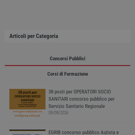
uno st
acces
utente
pagin
CookieScriptConsent
1 anno
Quest
CookieScript
viene
www.workisjob.com
utiliz
Articoli per Categoria
serviz
Cooki
Script
ricord
prefer
Concorsi Pubblici
Google Privacy Policy
conse
cooki
visitat
neces
Corsi di Formazione
il ban
cookie
Cooki
Scrip
38 posti per OPERATORI SOCIO
funzi
corre
SANITARI concorso pubblico per
receive-cookie-
.adnxs.com
1 anno 1
Quest
Servizio Sanitario Regionale
deprecation
mese
viene
Immagine realizzata con
09/08/2026
utiliz
intelligenza artificiale
segnal
titola
sito w
depre
EGRIB concorso pubblico Autista e
dei c