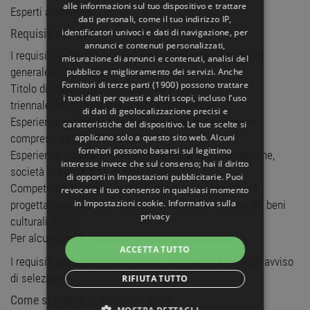
alle informazioni sul tuo dispositivo e trattare
Esperti archeologi
dati personali, come il tuo indirizzo IP,
identificatori univoci e dati di navigazione, per
Requisiti richiesti
annunci e contenuti personalizzati,
I requisiti variano in base al profilo professionale, ma in
misurazione di annunci e contenuti, analisi del
generale è richiesto:
pubblico e miglioramento dei servizi. Anche
Fornitori di terze parti (1900)
possono trattare
Titolo di studio specifico (diploma o laurea
i tuoi dati per questi e altri scopi, incluso l’uso
triennale/magistrale o vecchio ordinamento);
di dati di geolocalizzazione precisi e
Esperienza professionale documentata, generalmente
caratteristiche del dispositivo. Le tue scelte si
applicano solo a questo sito web. Alcuni
compresa tra 12 e 36 mesi;
fornitori possono basarsi sul legittimo
Esperienza maturata in ambito Pubblica Amministrazione,
interesse invece che sul consenso; hai il diritto
società in house o studi professionali;
di opporti in
Impostazioni pubblicitarie
. Puoi
Competenze tecniche coerenti con il ruolo (contabilità,
revocare il tuo consenso in qualsiasi momento
in
Impostazioni cookie
.
Informativa sulla
progettazione, diritto amministrativo, conservazione dei beni
privacy
culturali, ecc.);
Per alcuni profili, iscrizione all’albo professionale.
ACCETTA TUTTO
I requisiti dettagliati sono indicati all’interno di ciascun avviso
di selezione.
RIFIUTA TUTTO
Come si svolge la selezione ALES