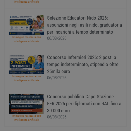
sessi
intelligenza artificiale
utente
Norm
è un 
Selezione Educatori Nido 2026:
gener
modo 
assunzioni negli asili nido, graduatoria
il mod
viene
per incarichi a tempo determinato
utiliz
Immagine realizzata con
06/08/2026
esser
intelligenza artificiale
specif
sito, 
buon 
è man
Concorso Infermieri 2026: 2 posti a
uno st
tempo indeterminato, stipendio oltre
acces
utente
25mila euro
pagin
Immagine realizzata con
06/08/2026
CookieScriptConsent
1 anno
Quest
CookieScript
intelligenza artificiale
viene
www.workisjob.com
utiliz
serviz
Concorso pubblico Capo Stazione
Cooki
Script
FER 2026 per diplomati con RAL fino a
ricord
prefer
30.000 euro
Google Privacy Policy
conse
Immagine realizzata con
06/08/2026
cooki
intelligenza artificiale
visitat
neces
il ban