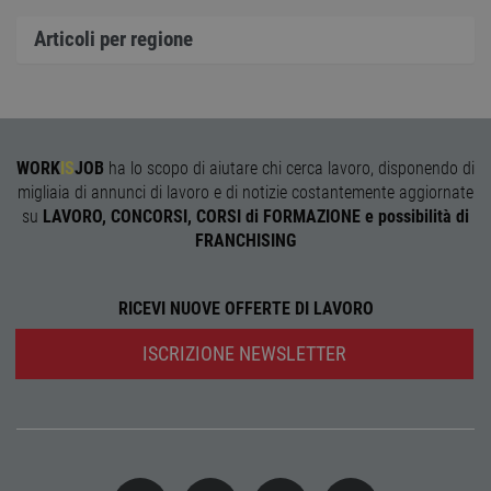
cookie
Cooki
Articoli per regione
Scrip
funzi
corre
receive-cookie-
.adnxs.com
1 anno 1
Quest
deprecation
mese
viene
utiliz
segnal
titola
WORK
IS
JOB
ha lo scopo di aiutare chi cerca lavoro, disponendo di
sito w
migliaia di annunci di lavoro e di notizie costantemente aggiornate
depre
dei c
su
LAVORO, CONCORSI, CORSI di FORMAZIONE e possibilità di
ricevu
FRANCHISING
sistem
garan
confo
l'adat
agli s
RICEVI NUOVE OFFERTE DI LAVORO
web i
evolu
alla n
ISCRIZIONE NEWSLETTER
sulla 
__cf_bm
29
Quest
Cloudflare Inc.
minuti
viene
.onesignal.com
58
utiliz
secondi
distin
umani
Ciò è
vanta