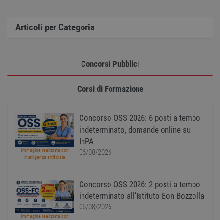
Articoli per Categoria
Strettamente necessari
Performance
Targeting
Funzionalità
Non classificati
Concorsi Pubblici
I cookie strettamente necessari consentono le
Corsi di Formazione
funzionalità principali del sito web come
l'accesso dell'utente e la gestione dell'account. Il
sito web non può essere utilizzato correttamente
senza i cookie strettamente necessari.
Concorso OSS 2026: 6 posti a tempo
Nome
Provider
/
Dominio
Scadenza
Descr
indeterminato, domande online su
InPA
PHPSESSID
Sessione
Cooki
PHP.net
gener
www.workisjob.com
Immagine realizzata con
06/08/2026
applic
intelligenza artificiale
basate
lingu
PHP. S
di un
Concorso OSS 2026: 2 posti a tempo
identi
indeterminato all’Istituto Bon Bozzolla
gener
utiliz
06/08/2026
mante
variabi
Immagine realizzata con