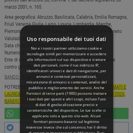
marzo 2001, n. 165.
Area geografica: Abruzzo, Basilicata, Calabria, Emilia Romagna,
Friuli Venezia Giulia, Lazio, Liguria, Lombardia, Marche,
Piemonte, Sardegna, Toscana, Umbria, Valle d’Aosta, Veneto
Uso responsabile dei tuoi dati
Valutazione: Per titoli e colloquio
Data chiusura candidature: 28 Gennaio 2026 11:57
Noi e i nostri partner utilizziamo cookie e
Numero di posti: 231
tecnologie simili per memorizzare e accedere
Ente di riferimento: Istituto Nazionale per l’Assicurazione
alle informazioni sul tuo dispositivo e trattare
dati personali, come il tuo indirizzo IP,
contro gli Infortuni sul Lavoro – INAIL
identificatori univoci e dati di navigazione, per
annunci e contenuti personalizzati,
BANDO COMPLETO
misurazione di annunci e contenuti, analisi del
POTREBBE INTERESSARTI ANCHE:
75 POSTI PER DIPLOMATI E
pubblico e miglioramento dei servizi. Anche
Fornitori di terze parti (1900)
possono trattare
LAUREATI CONCORSO PUBBLICO UNIVERSITà GENNAIO 2026,
i tuoi dati per questi e altri scopi, incluso l’uso
BANDO COMPLETO
di dati di geolocalizzazione precisi e
caratteristiche del dispositivo. Le tue scelte si
UNISCITI AL NOSTRO
CANALE WHATSAPP
applicano solo a questo sito web. Alcuni
fornitori possono basarsi sul legittimo
interesse invece che sul consenso; hai il diritto
UNISCITI AL NOSTRO
CANALE TELEGRAM
di opporti in
Impostazioni pubblicitarie
. Puoi