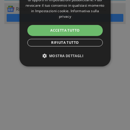
revocare il tuo consenso in qualsiasi momento
Rimani aggiornato seguendoci su Google News!
in
Impostazioni cookie
.
Informativa sulla
privacy
SEGUICI
ACCETTA TUTTO
RIFIUTA TUTTO
MOSTRA DETTAGLI
STRETTAMENTE NECESSARI
PERFORMANCE
TARGETING
FUNZIONALITÀ
NON CLASSIFICATI