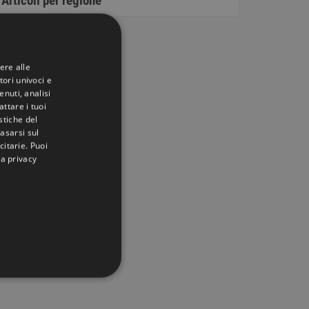
Articoli per regione
ere alle
tori univoci e
nuti, analisi
ttare i tuoi
istiche del
basarsi sul
citarie
. Puoi
la privacy
IONALITÀ