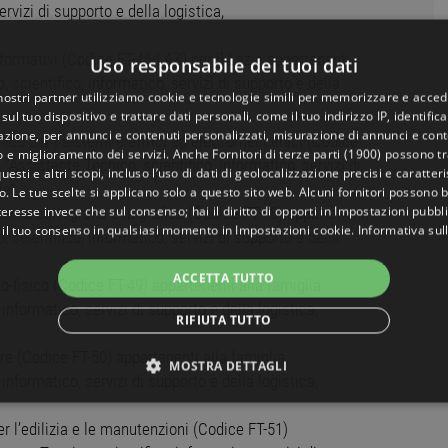
rvizi di supporto e della logistica,
informativi (Codice FT-46-LAZ) per il Lazio appartenenti
Uso responsabile dei tuoi dati
 scientifico, informatico, servizi di supporto e della
 nostri partner utilizziamo cookie e tecnologie simili per memorizzare e acced
sul tuo dispositivo e trattare dati personali, come il tuo indirizzo IP, identifica
gazione, per annunci e contenuti personalizzati, misurazione di annunci e conte
ico per i sistemi elettrici ed elettromeccanici (Codice
o e miglioramento dei servizi. Anche
Fornitori di terze parti (1900)
possono tra
“Assistente Tecnico, scientifico, informatico, servizi di
uesti e altri scopi, incluso l’uso di dati di geolocalizzazione precisi e caratter
le”
o. Le tue scelte si applicano solo a questo sito web. Alcuni fornitori possono 
teresse invece che sul consenso; hai il diritto di opporti in
Impostazioni pubbli
per la cartografia e la grafica (Codice FT-48) appartenenti
 il tuo consenso in qualsiasi momento in
Impostazioni cookie
.
Informativa sul
 scientifico, informatico, servizi di supporto e della
ACCETTA TUTTO
co-fisico (Codice FT-49) appartenenti alla famiglia
informatico, servizi di supporto e della logistica,
RIFIUTA TUTTO
iere (Codice FT-50) appartenenti alla famiglia
MOSTRA DETTAGLI
informatico, servizi di supporto e della logistica,
NECESSARI
PERFORMANCE
TARGETING
FUNZ
er l’edilizia e le manutenzioni (Codice FT-51)