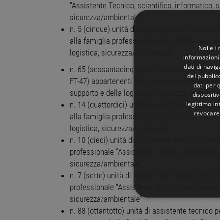
“Assistente Tecnico, scientifico, informatico, se
sicurezza/ambientale”
n. 5 (cinque) unità di assistente per i servizi 
alla famiglia professionale “Assistente Tecnico,
Noi e i
logistica, sicurezza/ambientale”
informazioni 
dati di navi
n. 65 (sessantacinque) unità di assistente tecn
del pubblic
FT-47) appartenenti alla famiglia professionale 
dati per q
supporto e della logistica, sicurezza/ambienta
dispositiv
legittimo in
n. 14 (quattordici) unità di assistente tecnico 
revocare
alla famiglia professionale “Assistente Tecnico,
logistica, sicurezza/ambientale”
n. 10 (dieci) unità di assistente tecnico chimi
professionale “Assistente Tecnico, scientifico, 
sicurezza/ambientale”
n. 7 (sette) unità di assistente tecnico artific
professionale “Assistente Tecnico, scientifico, 
sicurezza/ambientale”
STRETTAMENTE 
n. 88 (ottantotto) unità di assistente tecnico p