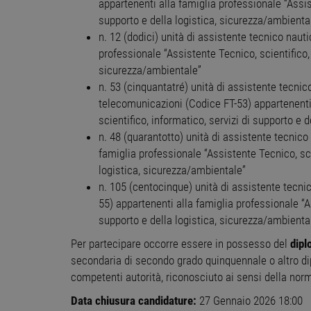
appartenenti alla famiglia professionale “Assist
NON CLASSIFICA
supporto e della logistica, sicurezza/ambienta
n. 12 (dodici) unità di assistente tecnico naut
professionale “Assistente Tecnico, scientifico, 
sicurezza/ambientale”
Stre
n. 53 (cinquantatré) unità di assistente tecnico 
I cookie strettamente necessa
telecomunicazioni (Codice FT-53) appartenenti 
web non può essere utilizza
scientifico, informatico, servizi di supporto e 
Nome
Pr
n. 48 (quarantotto) unità di assistente tecnico
PHPSESSID
PH
famiglia professionale “Assistente Tecnico, scie
ww
logistica, sicurezza/ambientale”
n. 105 (centocinque) unità di assistente tecni
55) appartenenti alla famiglia professionale “As
CookieScriptConsent
Co
supporto e della logistica, sicurezza/ambienta
ww
Per partecipare occorre essere in possesso del
dipl
receive-cookie-
.a
deprecation
secondaria di secondo grado quinquennale o altro di
competenti autorità, riconosciuto ai sensi della norm
__cf_bm
Cl
.o
Data chiusura candidature:
27 Gennaio 2026 18:00