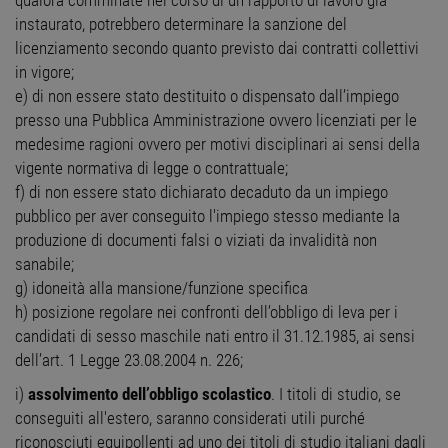
qualora comminate nel corso di un rapporto di lavoro già
instaurato, potrebbero determinare la sanzione del
licenziamento secondo quanto previsto dai contratti collettivi
in vigore;
e) di non essere stato destituito o dispensato dall’impiego
presso una Pubblica Amministrazione ovvero licenziati per le
medesime ragioni ovvero per motivi disciplinari ai sensi della
vigente normativa di legge o contrattuale;
f) di non essere stato dichiarato decaduto da un impiego
pubblico per aver conseguito l'impiego stesso mediante la
produzione di documenti falsi o viziati da invalidità non
sanabile;
g) idoneità alla mansione/funzione specifica
h) posizione regolare nei confronti dell’obbligo di leva per i
candidati di sesso maschile nati entro il 31.12.1985, ai sensi
dell’art. 1 Legge 23.08.2004 n. 226;
i)
assolvimento dell’obbligo scolastico
. I titoli di studio, se
conseguiti all'estero, saranno considerati utili purché
riconosciuti equipollenti ad uno dei titoli di studio italiani dagli