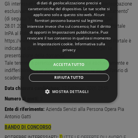
di dati di geolocalizzazione precisi e
Gli interessati dovranno presentare domanda di partecipazione
caratteristiche del dispositivo. Le tue scelte si
esclusivamente attraverso il Portale unico del Reclutamento”
applicano solo a questo sito web. Alcuni
(di seguito “Portale”) all’indirizzo www.InPA.gov.it (dal
fornitori possono basarsi sul legittimo
28.01.2026 al 02.02.2026 è previsto il passaggio dal Portale
interesse invece che sul consenso; hai il diritto
di opporti in
Impostazioni pubblicitarie
. Puoi
InPA al Polo Strategico Nazionale
revocare il tuo consenso in qualsiasi momento
https://www.polostrategiconazionale.it); nel suddetto Portale è
in
Impostazioni cookie
.
Informativa sulla
indicata la data e l’ora di scadenza del termine per la
privacy
presentazione della domanda.
Tale termine è perentorio e sono accettate esclusivamente e
ACCETTA TUTTO
indifferibilmente le domande inviate entro la data e l’orario di
scadenza
RIFIUTA TUTTO
Data chiusura candidature:
12 Febbraio 2026 23:59
MOSTRA DETTAGLI
Numero di posti:
2
STRETTAMENTE NECESSARI
Ente di riferimento:
Azienda Servizi alla Persona Opera Pia
Antonio Gatti
PERFORMANCE
BANDO DI CONCORSO
TARGETING
POTREBBE INTERESSARTI:
T
UTTE LE OFFERTE DI LAVORO E