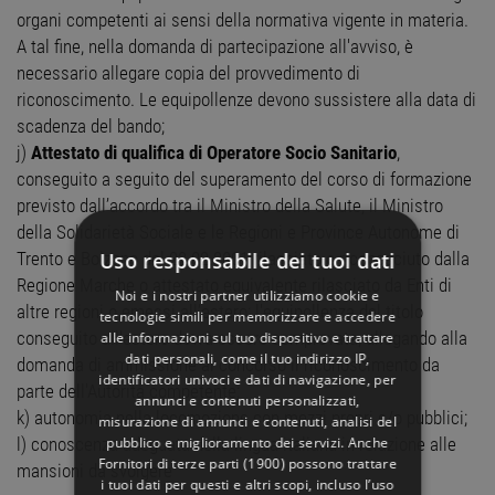
organi competenti ai sensi della normativa vigente in materia.
A tal fine, nella domanda di partecipazione all'avviso, è
necessario allegare copia del provvedimento di
riconoscimento. Le equipollenze devono sussistere alla data di
scadenza del bando;
j)
Attestato di qualifica di Operatore Socio Sanitario
,
conseguito a seguito del superamento del corso di formazione
previsto dall’accordo tra il Ministro della Salute, il Ministro
della Solidarietà Sociale e le Regioni e Province Autonome di
Uso responsabile dei tuoi dati
Trento e Bolzano del 22.02.2001 rilasciato o riconosciuto dalla
Regione Marche o attestato equivalente rilasciato da Enti di
Noi e i nostri partner utilizziamo cookie e
altre regioni o emessi all’estero; l'equipollenza del titolo
tecnologie simili per memorizzare e accedere
conseguito all'estero dovrà essere comprovata, allegando alla
alle informazioni sul tuo dispositivo e trattare
dati personali, come il tuo indirizzo IP,
domanda di ammissione al concorso il riconoscimento da
identificatori univoci e dati di navigazione, per
parte dell'Autorità competente;
annunci e contenuti personalizzati,
k) autonomia nella locomozione con mezzi propri e/o pubblici;
misurazione di annunci e contenuti, analisi del
pubblico e miglioramento dei servizi. Anche
l) conoscenza adeguata della lingua italiana in relazione alle
Fornitori di terze parti (1900)
possono trattare
mansioni da svolgere
i tuoi dati per questi e altri scopi, incluso l’uso