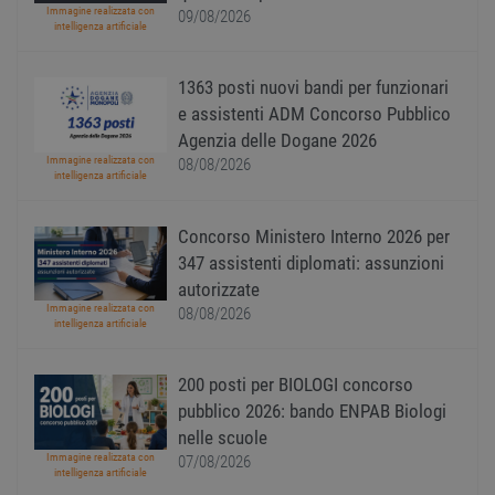
variabi
Immagine realizzata con
09/08/2026
sessi
intelligenza artificiale
utente
Norm
è un 
gener
1363 posti nuovi bandi per funzionari
modo 
il mod
e assistenti ADM Concorso Pubblico
viene
Agenzia delle Dogane 2026
utiliz
esser
Immagine realizzata con
08/08/2026
specif
intelligenza artificiale
sito, 
buon 
è man
Concorso Ministero Interno 2026 per
uno st
acces
347 assistenti diplomati: assunzioni
utente
pagin
autorizzate
Immagine realizzata con
08/08/2026
CookieScriptConsent
1 anno
Quest
CookieScript
intelligenza artificiale
viene
www.workisjob.com
utiliz
serviz
Cooki
200 posti per BIOLOGI concorso
Script
ricord
pubblico 2026: bando ENPAB Biologi
prefer
nelle scuole
Google Privacy Policy
conse
cooki
Immagine realizzata con
07/08/2026
visitat
intelligenza artificiale
neces