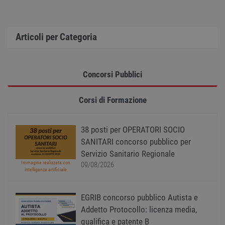
Articoli per Categoria
Strettamente necessari
Performance
Targeting
Funzionalità
Non classificati
Concorsi Pubblici
I cookie strettamente necessari consentono le
funzionalità principali del sito web come
Corsi di Formazione
l'accesso dell'utente e la gestione dell'account. Il
sito web non può essere utilizzato correttamente
senza i cookie strettamente necessari.
38 posti per OPERATORI SOCIO
Nome
Provider
/
Dominio
Scadenza
Descr
SANITARI concorso pubblico per
PHPSESSID
Sessione
Cooki
PHP.net
Servizio Sanitario Regionale
gener
www.workisjob.com
applic
Immagine realizzata con
09/08/2026
basate
intelligenza artificiale
lingu
PHP. S
di un
EGRIB concorso pubblico Autista e
identi
gener
Addetto Protocollo: licenza media,
utiliz
mante
qualifica e patente B