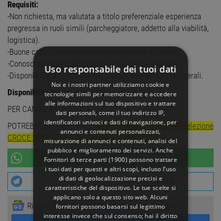
Requisiti:
-Non richiesta, ma valutata a titolo preferenziale esperienza
pregressa in ruoli simili (parcheggiatore, addetto alla viabilità,
logistica).
-Buone capacità relazionali e orientamento al cliente.
-Conoscenza base delle norme di sicurezza stradale.
Uso responsabile dei tuoi dati
-Disponibilità a turni flessibili, inclusi weekend e orari serali.
Noi e i nostri partner utilizziamo cookie e
Disponibilità oraria:
Totale disponibilità
tecnologie simili per memorizzare e accedere
alle informazioni sul tuo dispositivo e trattare
PER CANDIDARTI
CLICCA QUI
dati personali, come il tuo indirizzo IP,
identificatori univoci e dati di navigazione, per
POTREBBE INTERESSARTI:
ADDETTI MANUTENZIONE selezione
annunci e contenuti personalizzati,
CROCE ROSSA ITALIANA LAVORA CON NOI 2026
misurazione di annunci e contenuti, analisi del
pubblico e miglioramento dei servizi. Anche
UNISCITI AL NOSTRO
CANALE WHATSAPP
Fornitori di terze parti (1900)
possono trattare
i tuoi dati per questi e altri scopi, incluso l’uso
di dati di geolocalizzazione precisi e
UNISCITI AL NOSTRO
CANALE TELEGRAM
caratteristiche del dispositivo. Le tue scelte si
applicano solo a questo sito web. Alcuni
Rimani aggiornato seguendoci su Google News!
fornitori possono basarsi sul legittimo
interesse invece che sul consenso; hai il diritto
SEGUICI