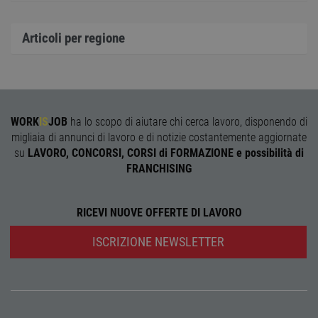
il ban
cookie
Cooki
Scrip
Articoli per regione
funzi
corre
receive-cookie-
.adnxs.com
1 anno 1
Quest
deprecation
mese
viene
utiliz
segnal
titola
WORK
IS
JOB
ha lo scopo di aiutare chi cerca lavoro, disponendo di
sito w
depre
migliaia di annunci di lavoro e di notizie costantemente aggiornate
dei c
su
LAVORO, CONCORSI, CORSI di FORMAZIONE e possibilità di
ricevu
sistem
FRANCHISING
garan
confo
l'adat
agli s
RICEVI NUOVE OFFERTE DI LAVORO
web i
evolu
alla n
ISCRIZIONE NEWSLETTER
sulla 
__cf_bm
29
Quest
Cloudflare Inc.
minuti
viene
.onesignal.com
58
utiliz
secondi
distin
umani
Ciò è