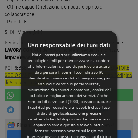
- Ottime capacità relazionali, empatia e spirito di
collaborazione
- Patente B
SEDE: Monza (MB)
Per inviare la candidatura vi invitiamo a visitare la sezione
Uso responsabile dei tuoi dati
LAVORA CON NOI
del sito ufficiale al seguente indirizzo:
Noi e i nostri partner utilizziamo cookie e
https://www.grupposandonato.it/
tecnologie simili per memorizzare e accedere
alle informazioni sul tuo dispositivo e trattare
POTREBBE INTERESSARTI ANCHE:
65 POSTI PER OPERATORE
dati personali, come il tuo indirizzo IP,
SOCIO SANITARIO A TEMPO INDETERMINATO Istituto Rodigino
identificatori univoci e dati di navigazione, per
di Assistenza Sociale
annunci e contenuti personalizzati,
misurazione di annunci e contenuti, analisi del
UNISCITI AL NOSTRO
CANALE WHATSAPP
pubblico e miglioramento dei servizi. Anche
Fornitori di terze parti (1900)
possono trattare
i tuoi dati per questi e altri scopi, incluso l’uso
UNISCITI AL NOSTRO
CANALE TELEGRAM
di dati di geolocalizzazione precisi e
caratteristiche del dispositivo. Le tue scelte si
Rimani aggiornato seguendoci su Google News!
applicano solo a questo sito web. Alcuni
fornitori possono basarsi sul legittimo
SEGUICI
interesse invece che sul consenso; hai il diritto