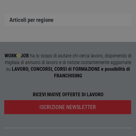
il ban
cookie
Cooki
Scrip
Articoli per regione
funzi
corre
receive-cookie-
.adnxs.com
1 anno 1
Quest
deprecation
mese
viene
utiliz
segnal
titola
sito w
WORK
IS
JOB
ha lo scopo di aiutare chi cerca lavoro, disponendo di
depre
migliaia di annunci di lavoro e di notizie costantemente aggiornate
dei c
ricevu
su
LAVORO, CONCORSI, CORSI di FORMAZIONE e possibilità di
sistem
FRANCHISING
garan
confo
l'adat
agli s
web i
RICEVI NUOVE OFFERTE DI LAVORO
evolu
alla n
sulla 
ISCRIZIONE NEWSLETTER
__cf_bm
29
Quest
Cloudflare Inc.
minuti
viene
.onesignal.com
58
utiliz
secondi
distin
umani
Ciò è