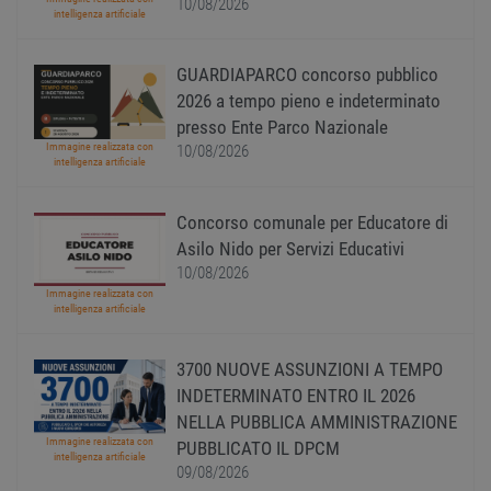
10/08/2026
variabi
intelligenza artificiale
sessi
utente
Norm
è un 
GUARDIAPARCO concorso pubblico
gener
2026 a tempo pieno e indeterminato
modo 
il mod
presso Ente Parco Nazionale
viene
utiliz
Immagine realizzata con
10/08/2026
esser
intelligenza artificiale
specif
sito, 
buon 
Concorso comunale per Educatore di
è man
uno st
Asilo Nido per Servizi Educativi
acces
utente
10/08/2026
pagin
Immagine realizzata con
intelligenza artificiale
CookieScriptConsent
1 anno
Quest
CookieScript
viene
www.workisjob.com
utiliz
serviz
3700 NUOVE ASSUNZIONI A TEMPO
Cooki
INDETERMINATO ENTRO IL 2026
Script
ricord
NELLA PUBBLICA AMMINISTRAZIONE
prefer
Google Privacy Policy
conse
Immagine realizzata con
PUBBLICATO IL DPCM
cooki
intelligenza artificiale
visitat
09/08/2026
neces