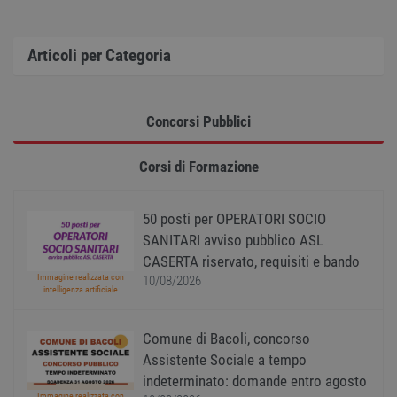
Articoli per Categoria
Strettamente necessari
Performance
Targeting
Funzionalità
Concorsi Pubblici
Non classificati
I cookie strettamente necessari consentono le
Corsi di Formazione
funzionalità principali del sito web come
l'accesso dell'utente e la gestione dell'account. Il
sito web non può essere utilizzato correttamente
senza i cookie strettamente necessari.
50 posti per OPERATORI SOCIO
SANITARI avviso pubblico ASL
Nome
Provider
/
Dominio
Scadenza
Descr
CASERTA riservato, requisiti e bando
PHPSESSID
Sessione
Cooki
PHP.net
Immagine realizzata con
10/08/2026
gener
www.workisjob.com
intelligenza artificiale
applic
basate
lingu
PHP. S
Comune di Bacoli, concorso
di un
identi
Assistente Sociale a tempo
gener
indeterminato: domande entro agosto
utiliz
mante
Immagine realizzata con