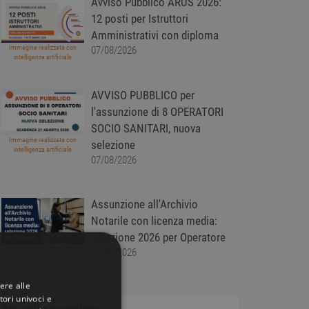
Avviso Pubblico ARUS 2026:
12 posti per Istruttori
Amministrativi con diploma
Immagine realizzata con
07/08/2026
intelligenza artificiale
AVVISO PUBBLICO per
l'assunzione di 8 OPERATORI
SOCIO SANITARI, nuova
Immagine realizzata con
selezione
intelligenza artificiale
07/08/2026
Assunzione all'Archivio
Notarile con licenza media:
selezione 2026 per Operatore
Immagine realizzata con
07/08/2026
intelligenza artificiale
ere alle
tori univoci e