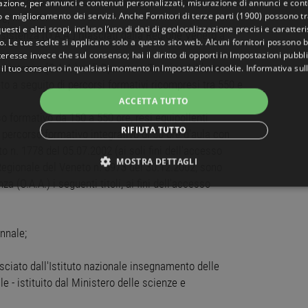
eto a seguito di percorsi formativi anche disgiunti, ma
gazione, per annunci e contenuti personalizzati, misurazione di annunci e conte
o e miglioramento dei servizi. Anche
Fornitori di terze parti (1900)
possono tra
re;
uesti e altri scopi, incluso l’uso di dati di geolocalizzazione precisi e caratter
Assistenza (O.A.A.) rilasciati dalla Regione Veneto a
o. Le tue scelte si applicano solo a questo sito web. Alcuni fornitori possono 
teresse invece che sul consenso; hai il diritto di opporti in
Impostazioni pubbli
l'Assistenza (O.A.A.) e di Operatore Tecnico Addetto
 il tuo consenso in qualsiasi momento in
Impostazioni cookie
.
Informativa sul
eto a seguito di percorsi formativi ricompresi tra 550 e
ACCETTA TUTTO
rso formativo da 150 a 550 ore, resi equipollenti
RIFIUTA TUTTO
i percorso formativo integrativo di 50 ore d'aula con
eto n. 1778 del 05.07.2002 (ai soli fini dell'accesso
MOSTRA DETTAGLI
Regionale del Veneto n. 3973 del 30.12.2002, sono
za (O.A.A.) i seguenti titoli, ai fini dell'accesso
NECESSARI
PERFORMANCE
TARGETING
FUNZ
TI
nnale;
asciato dall'Istituto nazionale insegnamento delle
le - istituito dal Ministero delle scienze e
ttamente necessari
Performance
Targeting
Funzionalità
Non classif