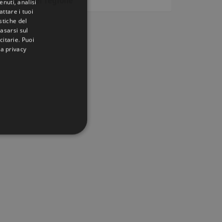
Articoli per regione
nuti, analisi
ttare i tuoi
istiche del
basarsi sul
citarie
. Puoi
la privacy
IONALITÀ
icati