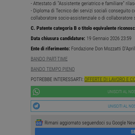
- Attestato di "Assistente geriatrico e familiare" ril
I cookie strettamente necessa
web non può essere utilizza
- Diploma di Tecnico dei servizi sociali conseguito c
Nome
Pr
collaboratore socio-assistenziale o di collaboratore 
PHPSESSID
PH
C. Patente categoria B o titolo equivalente riconosc
ww
Data chiusura candidature:
19 Gennaio 2026 23:59
Ente di riferimento:
Fondazione Don Mozzatti D’April
CookieScriptConsent
Co
ww
BANDO PART-TIME
receive-cookie-
.a
BANDO TEMPO PIENO
deprecation
POTREBBE INTERESSARTI:
OFFERTE DI LAVORO E C
__cf_bm
Cl
.o
UNISCITI AL N
UNISCITI AL N
Google Privacy Poli
Nome
Prov
Nome
Provider
Provide
/
Provid
Rimani aggiornato seguendoci su Google Ne
Nome
Nome
n_one
.neu
Dominio
Domin
__gads
Google 
S
workisj
_ga_DSL2JL51PR
FCNEC
.workisjob.com
.worki