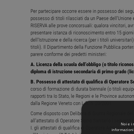
Per partecipare occorre essere in possesso dei segu
possesso di titoli rilasciati da un Paese dell'Uni
RISERVA alle prove concorsuali: qualora vincitori, av
presentare istanza di riconoscimento entro 15 giorni 
dell’Istruzione e della ricerca (per i titoli universitar
titoli). Il Dipartimento della Funzione Pubblica port
parere conforme dei predetti ministeri:
A. Licenza della scuola dell’obbligo (o titolo ricon
diploma di istruzione secondaria di primo grado (li
B. Possesso di attestato di qualifica di Operatore S
corso dì formazione di durata biennale (o titoli equi
rapporti tra Io Stato, le Regioni e le Province auton
dalla Regione Veneto con L.R. n. 20/2001.
Come disposto con Delibera di Giunta Regionale del 
all'attestato di Operatore Socio Sanitario i seguenti ti
Noi e i
I. gli attestati di qualifica di Operatore Addetto all
informazioni 