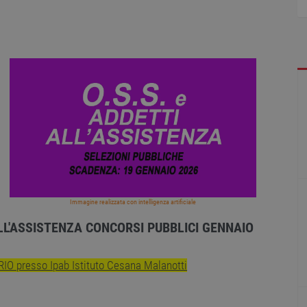
Immagine realizzata con intelligenza artificiale
LL'ASSISTENZA CONCORSI PUBBLICI GENNAIO
O presso Ipab Istituto Cesana Malanotti