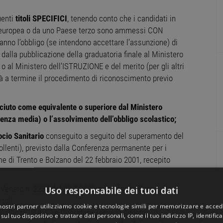
enti
titoli SPECIFICI
, tenendo conto che i candidati in
one europea o da uno Paese terzo sono ammessi CON
ranno l’obbligo (se intendono accettare l’assunzione) di
dalla pubblicazione della graduatoria finale al Ministero
i) o al Ministero dell’ISTRUZIONE e del merito (per gli altri
erà a termine il procedimento di riconoscimento previo
osciuto come equivalente o superiore dal Ministero
cenza media) o l’assolvimento dell’obbligo scolastico;
ocio Sanitario
conseguito a seguito del superamento del
pollenti), previsto dalla Conferenza permanente per i
ome di Trento e Bolzano del 22 febbraio 2001, recepito
Veneto n. 2230 del 09.8.2002, sono equipollenti
Uso responsabile dei tuoi dati
toli:
 nostri partner utilizziamo cookie e tecnologie simili per memorizzare e acced
'Assistenza (O.A.A.) e Operatore Tecnico Addetto
sul tuo dispositivo e trattare dati personali, come il tuo indirizzo IP, identifica