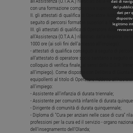
all'Assistenza (O.T.A.A.) rilasciati dalla Regione Ven
dati di navi
del pubblic
con una formazione complessiva superiore a 1000 o
dati per q
II. gli attestati di qualifica di Operatore Addetto all'
dispositiv
seguito di percorsi formativi superiori a 1000 ore;
legittimo in
III. gli attestati di qualifica di Operatore Addetto al
revocare
all'Assistenza (O.T.A.A.) rilasciati dalla Regione Ven
1000 ore (ai soli fini dell'accesso all'impiego);
- attestati di qualifica conseguiti a seguito di perco
all'attestato di operatore socio sanitario a seguito d
colloquio di verifica finale, ai sensi della D.G.R. Ven
all'impiego). Come disposto con Delibera di Giunta 
equipollenti al titolo di Operatore Addetto all'Assisten
STRETTAMENTE 
all'impiego:
- Assistente all'infanzia di durata triennale;
NON CLASSIFICA
- Assistente per comunità infantile di durata quinque
- Dirigente di comunità di durata quinquennale;
- Diploma di "Cura per anziani nelle case di cura" ril
professioni per la cura ed il servizio - organo naziona
Stre
dell'insegnamento dell'Olanda;