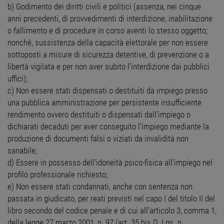
b) Godimento dei diritti civili e politici (assenza, nei cinque
anni precedenti, di provvedimenti di interdizione, inabilitazione
o fallimento e di procedure in corso aventi lo stesso oggetto;
nonché, sussistenza della capacità elettorale per non essere
sottoposti a misure di sicurezza detentive, di prevenzione o a
libertà vigilata e per non aver subito l’interdizione dai pubblici
uffici);
c) Non essere stati dispensati o destituiti da impiego presso
una pubblica amministrazione per persistente insufficiente
rendimento ovvero destituiti o dispensati dall’impiego o
dichiarati decaduti per aver conseguito l’impiego mediante la
produzione di documenti falsi o viziati da invalidità non
sanabile;
d) Essere in possesso dell’idoneità psico-fisica all’impiego nel
profilo professionale richiesto;
e) Non essere stati condannati, anche con sentenza non
passata in giudicato, per reati previsti nel capo I del titolo II del
libro secondo del codice penale e di cui all’articolo 3, comma 1,
della legge 27 marzo 2001, n. 97 (art. 35 bis D. Lgs. n.