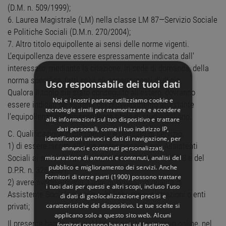
(D.M. n. 509/1999);
6. Laurea Magistrale (LM) nella classe LM 87—Servizio Sociale
e Politiche Sociali (D.M.n. 270/2004);
7. Altro titolo equipollente ai sensi delle norme vigenti.
L’equipollenza deve essere espressamente indicata dall'
interessato, mediante la citazione, in sede di domanda, della
norma specifica, fatti salvi gli accertamenti d'ufficio.
Uso responsabile dei tuoi dati
Qualora il titolo sia stato conseguito all'estero, dovranno
Noi e i nostri partner utilizziamo cookie e
essere indicati gli estremi del provvedimento attestante
tecnologie simili per memorizzare e accedere
l’equipollenza al corrispondente titolo di studio italiano.
alle informazioni sul tuo dispositivo e trattare
dati personali, come il tuo indirizzo IP,
C. Qualificazione professionale e requisiti di servizio.
identificatori univoci e dati di navigazione, per
1) di essere iscritti all’Albo professionale degli Assistenti
annunci e contenuti personalizzati,
Sociali ai sensi della L. n. 84/1993, del D.M. n. 155/98 e del
misurazione di annunci e contenuti, analisi del
pubblico e miglioramento dei servizi. Anche
D.P.R. n. 328/2001;
Fornitori di terze parti (1900)
possono trattare
2) avere svolto almeno 3 anni di servizio in qualità di
i tuoi dati per questi e altri scopi, incluso l’uso
Assistente Sociale presso pubbliche amministrazioni o enti
di dati di geolocalizzazione precisi e
caratteristiche del dispositivo. Le tue scelte si
privati;
applicano solo a questo sito web. Alcuni
Il presente bando sarà pubblicato nell’Albo pretorio online, nel
fornitori possono basarsi sul legittimo