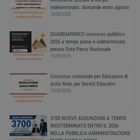
visitat
neces
indeterminato: domande entro agosto
il ban
Immagine realizzata con
10/08/2026
cookie
intelligenza artificiale
Cooki
Scrip
funzi
corre
GUARDIAPARCO concorso pubblico
receive-cookie-
.adnxs.com
1 anno 1
Quest
2026 a tempo pieno e indeterminato
deprecation
mese
viene
presso Ente Parco Nazionale
utiliz
segnal
Immagine realizzata con
10/08/2026
titola
intelligenza artificiale
sito w
depre
dei c
ricevu
Concorso comunale per Educatore di
sistem
Asilo Nido per Servizi Educativi
garan
confo
10/08/2026
l'adat
Immagine realizzata con
agli s
intelligenza artificiale
web i
evolu
alla n
sulla 
3700 NUOVE ASSUNZIONI A TEMPO
__cf_bm
29
Quest
Cloudflare Inc.
INDETERMINATO ENTRO IL 2026
minuti
viene
.onesignal.com
NELLA PUBBLICA AMMINISTRAZIONE
58
utiliz
secondi
distin
Immagine realizzata con