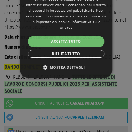
interesse invece che sul consenso; hai il diritto
portale “Amministrazione trasparente”, sezione “Bandi di
di opporti in
Impostazioni pubblicitarie
. Puoi
concorso”, del sito istituzionale dell’Ente, nonché sul Portale
revocare il tuo consenso in qualsiasi momento
Unico del Reclutamento (InPA), disponibile all’indirizzo internet
in
Impostazioni cookie
.
Informativa sulla
https://www.inpa.gov.it/.
privacy
Data chiusura candidature:
08 Febbraio 2026 08:39
ACCETTA TUTTO
Numero di posti:
2
RIFIUTA TUTTO
Ente di riferimento:
Comune di Villafranca Tirrena (SICILIA)
BANDO COMPLETO
MOSTRA DETTAGLI
POTREBBE INTERESSARTI ANCHE:
TUTTE LE OFFERTE DI
STRETTAMENTE NECESSARI
LAVORO E CONCORSI PUBBLICI 2025 PER ASSISTENTE
SOCIALE
PERFORMANCE
UNISCITI AL NOSTRO
CANALE WHATSAPP
TARGETING
UNISCITI AL NOSTRO
CANALE TELEGRAM
FUNZIONALITÀ
Rimani aggiornato seguendoci su Google News!