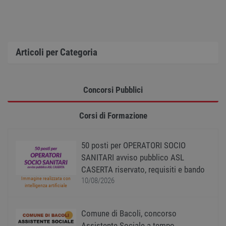
utiliz
mante
variabi
sessi
utente
Norm
è un 
gener
Articoli per Categoria
modo 
il mod
viene
utiliz
esser
Concorsi Pubblici
specif
sito, 
buon 
è man
Corsi di Formazione
uno st
acces
utente
pagin
50 posti per OPERATORI SOCIO
SANITARI avviso pubblico ASL
CookieScriptConsent
1 anno
Quest
CookieScript
viene
www.workisjob.com
CASERTA riservato, requisiti e bando
utiliz
serviz
Immagine realizzata con
10/08/2026
Cooki
intelligenza artificiale
Script
ricord
prefer
Comune di Bacoli, concorso
Google Privacy Policy
conse
cooki
Assistente Sociale a tempo