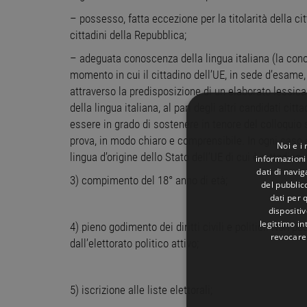
– possesso, fatta eccezione per la titolarità della citta
cittadini della Repubblica;
– adeguata conoscenza della lingua italiana (la cono
momento in cui il cittadino dell’UE, in sede d’esame,
attraverso la predisposizione di un elaborato lessic
della lingua italiana, al pari degli altri candidati cit
essere in grado di sostenere in tenore del colloquio
prova, in modo chiaro e comprensibile. In ogni caso 
Noi e i
lingua d’origine dello Stato dell’UE di cui è cittadin
informazioni 
dati di navi
3) compimento del 18° anno di età;
del pubblic
dati per q
dispositiv
legittimo in
4) pieno godimento dei diritti civili e politici. Non
revocare
dall’elettorato politico attivo;
5) iscrizione alle liste elettorali;