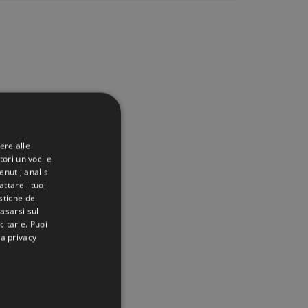
ere alle
tori univoci e
nuti, analisi
ttare i tuoi
istiche del
basarsi sul
citarie
. Puoi
la privacy