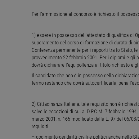
Per l’ammissione al concorso è richiesto il possesso 
1) essere in possesso dell’attestato di qualifica di 
superamento del corso di formazione di durata di circ
Conferenza permanente per i rapporti tra lo Stato, l
provvedimento 22 febbraio 2001. Per i diplomi e gli 
dovrà dichiarare l’equipollenza al titolo richiesto e 
Il candidato che non è in possesso della dichiarazi
fermo restando che dovrà autocertificarla, pena l’es
2) Cittadinanza Italiana: tale requisito non è richiest
salve le eccezioni di cui al D.P.C.M. 7 febbraio 1994, 
marzo 2001, n. 165 modificato dalla L. 97 del 06/08/2
requisiti:
– godimento dei diritti civili e politici anche nello 