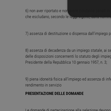
6) non aver riportato e non avere condanne penali in 
che escludano, secondo le leggi vigenti, dalla nomina
STRETTAMENTE 
NON CLASSIFICA
7) assenza di destituzione o dispensa dall’impiego 
8) assenza di decadenza da un impiego statale, ai sen
Stre
delle disposizioni concernenti lo statuto degli impieg
Presidente della Repubblica 10 gennaio 1957, n. 3;
I cookie strettamente necessa
web non può essere utilizza
Nome
Pr
9) piena idoneità fisica all’impiego ed assenza di in
PHPSESSID
PH
rendimento in servizio
ww
PRESENTAZIONE DELLE DOMANDE
CookieScriptConsent
Co
ww
Le domande di partecipazione alla selezione devono