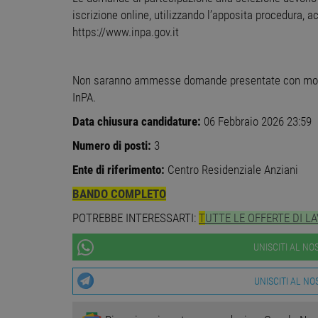
iscrizione online, utilizzando l’apposita procedura, a
receive-cookie-
.a
deprecation
https://www.inpa.gov.it
__cf_bm
Cl
.o
Non saranno ammesse domande presentate con modalit
InPA.
Data chiusura candidature:
06 Febbraio 2026 23:59
Google Privacy Poli
Nome
Prov
Nome
Provider
Provide
/
Provid
Numero di posti:
3
Nome
Nome
n_one
.neu
Dominio
Domin
__gads
Google 
Ente di riferimento:
Centro Residenziale Anziani
workisj
_ga_DSL2JL51PR
FCNEC
.workisjob.com
.worki
BANDO COMPLETO
__gpi
.workis
_ga
Google
uuid2
Xandr In
.worki
POTREBBE INTERESSARTI:
T
UTTE LE OFFERTE DI L
.adnxs.
UNISCITI AL N
receive-
.doublec
cookie-
deprecation
UNISCITI AL N
MUID
Microso
Corpora
.bing.c