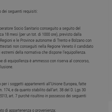
dei seguenti requisiti:
Operatore Socio Sanitario conseguito a seguito del
a 18 mesi (per un tot. di 1000 ore), previsto dalla
e Regioni e le Province autonome di Trento e Bolzano con
attestati non conseguiti nella Regione Veneto il candidato
gli estremi della normativa che dispone l’equipollenza.
one di equipollenza è ammesso con riserva al concorso,
clusione.
o per i soggetti appartenenti all’Unione Europea, fatte
n. 174, e da quanto stabilito dall’art. 38 del D. Lgs 30
013, art. 7 purché risultino in possesso dei seguenti
Stato di appartenenza o provenienza;