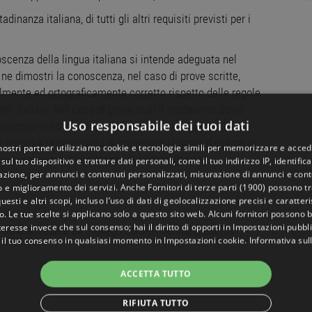
dinanza italiana, di tutti gli altri requisiti previsti per i
scenza della lingua italiana si intende adeguata nel
 ne dimostri la conoscenza, nel caso di prove scritte,
almente ed ortograficamente corretto rispetto delle regole
tadini italiani. Nel caso di prove orali il medesimo dovrà
Uso responsabile dei tuoi dati
 secondo le conoscenze della materia in oggetto della
è esclusa la possibilità di sostenere la prova d’esame in
 nostri partner utilizziamo cookie e tecnologie simili per memorizzare e acced
o, né è ammessa l’assistenza di un traduttore).
sul tuo dispositivo e trattare dati personali, come il tuo indirizzo IP, identifica
gazione, per annunci e contenuti personalizzati, misurazione di annunci e conte
o e miglioramento dei servizi. Anche
Fornitori di terze parti (1900)
possono tra
uesti e altri scopi, incluso l’uso di dati di geolocalizzazione precisi e caratter
o. Le tue scelte si applicano solo a questo sito web. Alcuni fornitori possono 
teresse invece che sul consenso; hai il diritto di opporti in
Impostazioni pubbli
 possono accedere all’impiego coloro che siano esclusi
 il tuo consenso in qualsiasi momento in
Impostazioni cookie
.
Informativa sul
ACCETTA TUTTO
RIFIUTA TUTTO