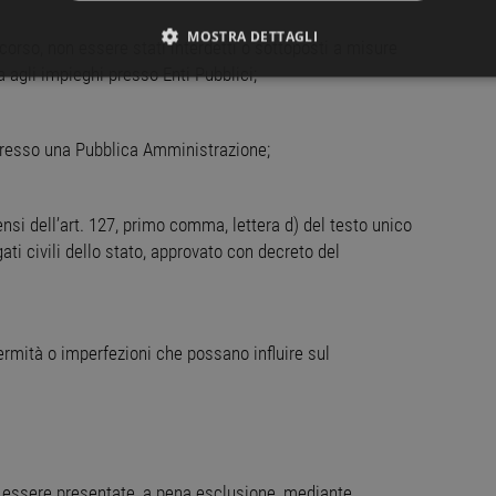
MOSTRA DETTAGLI
corso, non essere stati interdetti o sottoposti a misure
 agli impieghi presso Enti Pubblici;
NECESSARI
PERFORMANCE
TARGETING
FUNZ
TI
presso una Pubblica Amministrazione;
si dell’art. 127, primo comma, lettera d) del testo unico
ttamente necessari
Performance
Targeting
Funzionalità
Non classif
ati civili dello stato, approvato con decreto del
ri consentono le funzionalità principali del sito web come l'accesso dell'utente e la gest
to correttamente senza i cookie strettamente necessari.
ovider
/
Dominio
Scadenza
Descrizione
fermità o imperfezioni che possano influire sul
Sessione
Cookie generato da applicazioni basate sul linguaggio
P.net
identificatore generico utilizzato per mantenere le var
w.workisjob.com
Normalmente è un numero generato in modo casuale,
utilizzato può essere specifico per il sito, ma un b
uno stato di accesso per un utente tra le pagine.
1 anno
Questo cookie viene utilizzato dal servizio Cookie-Scr
okieScript
preferenze di consenso sui cookie dei visitatori. È nec
w.workisjob.com
 essere presentate, a pena esclusione, mediante
cookie di Cookie-Script.com funzioni correttamente.