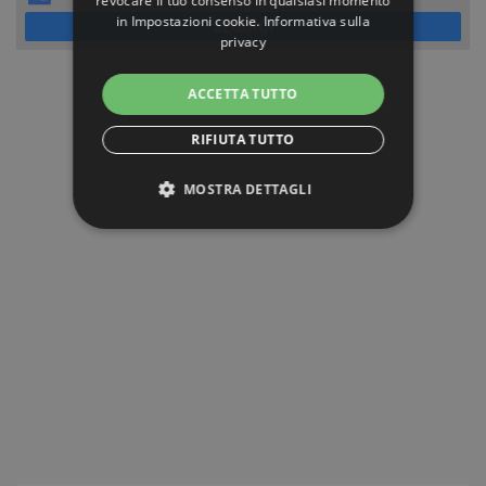
revocare il tuo consenso in qualsiasi momento
in
Impostazioni cookie
.
Informativa sulla
SEGUICI
privacy
ACCETTA TUTTO
RIFIUTA TUTTO
MOSTRA DETTAGLI
STRETTAMENTE NECESSARI
PERFORMANCE
TARGETING
FUNZIONALITÀ
NON CLASSIFICATI