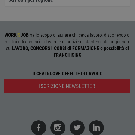
Cooki
Scrip
funzi
corre
receive-cookie-
.adnxs.com
1 anno 1
Quest
deprecation
mese
viene
utiliz
WORK
IS
JOB
ha lo scopo di aiutare chi cerca lavoro, disponendo di
segnal
titola
migliaia di annunci di lavoro e di notizie costantemente aggiornate
sito w
su
LAVORO, CONCORSI, CORSI di FORMAZIONE e possibilità di
depre
dei c
FRANCHISING
ricevu
sistem
garan
confo
RICEVI NUOVE OFFERTE DI LAVORO
l'adat
agli s
web i
ISCRIZIONE NEWSLETTER
evolu
alla n
sulla 
__cf_bm
29
Quest
Cloudflare Inc.
minuti
viene
.onesignal.com
58
utiliz
secondi
distin
umani
Ciò è
vanta
per il 