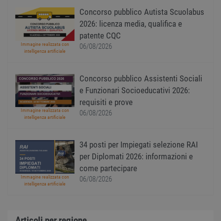
utente
Norm
Concorso pubblico Autista Scuolabus
è un 
gener
2026: licenza media, qualifica e
modo 
patente CQC
il mod
viene
Immagine realizzata con
06/08/2026
utiliz
intelligenza artificiale
esser
specif
sito, 
Concorso pubblico Assistenti Sociali
buon 
è man
e Funzionari Socioeducativi 2026:
uno st
acces
requisiti e prove
utente
Immagine realizzata con
pagin
06/08/2026
intelligenza artificiale
CookieScriptConsent
1 anno
Quest
CookieScript
viene
www.workisjob.com
utiliz
34 posti per Impiegati selezione RAI
serviz
Cooki
per Diplomati 2026: informazioni e
Script
come partecipare
ricord
prefer
Immagine realizzata con
06/08/2026
Google Privacy Policy
conse
intelligenza artificiale
cooki
visitat
neces
il ban
cookie
Articoli per regione