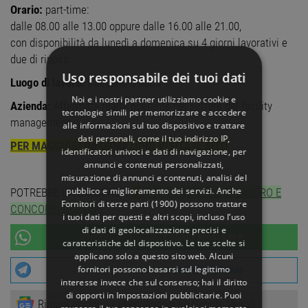
Orario:
part-time:
dalle 08.00 alle 13.00 oppure dalle 16.00 alle 21.00,
con disponibilità da lunedì a domenica su 4 giorni lavorativi e
due di riposo
Uso responsabile dei tuoi dati
Luogo di lavoro:
Cassano D'Adda
Noi e i nostri partner utilizziamo cookie e
Azienda:
Affermata realtà operante nel settore del facility
tecnologie simili per memorizzare e accedere
management
alle informazioni sul tuo dispositivo e trattare
dati personali, come il tuo indirizzo IP,
PER MAGGIORI INFORMAZIONI VISITA IL SITO
identificatori univoci e dati di navigazione, per
annunci e contenuti personalizzati,
misurazione di annunci e contenuti, analisi del
pubblico e miglioramento dei servizi. Anche
POTREBBE INTERESSARTI:
T
UTTE LE OFFERTE DI LAVORO E
Fornitori di terze parti (1900)
possono trattare
CONCORSI PER OSS
i tuoi dati per questi e altri scopi, incluso l’uso
di dati di geolocalizzazione precisi e
UNISCITI AL NOSTRO
CANALE WHATSAPP
caratteristiche del dispositivo. Le tue scelte si
applicano solo a questo sito web. Alcuni
fornitori possono basarsi sul legittimo
UNISCITI AL NOSTRO
CANALE TELEGRAM
interesse invece che sul consenso; hai il diritto
di opporti in
Impostazioni pubblicitarie
. Puoi
Rimani aggiornato seguendoci su Google News!