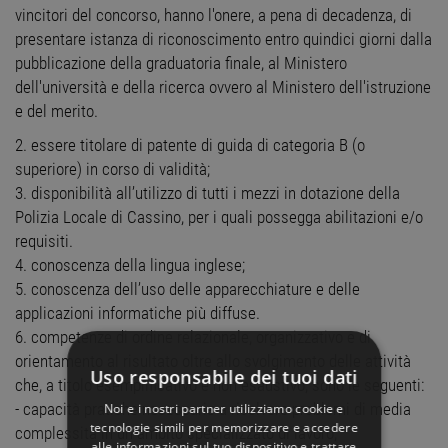
vincitori del concorso, hanno l'onere, a pena di decadenza, di
presentare istanza di riconoscimento entro quindici giorni dalla
pubblicazione della graduatoria finale, al Ministero
dell'università e della ricerca ovvero al Ministero dell'istruzione
e del merito.
2. essere titolare di patente di guida di categoria B (o
superiore) in corso di validità;
3. disponibilità all’utilizzo di tutti i mezzi in dotazione della
Polizia Locale di Cassino, per i quali possegga abilitazioni e/o
requisiti.
4. conoscenza della lingua inglese;
5. conoscenza dell’uso delle apparecchiature e delle
applicazioni informatiche più diffuse.
6. competenze di ordine relazionale, organizzativo e di
orientamento al risultato oltre allo svolgimento delle attività
Uso responsabile dei tuoi dati
che, a titolo esemplificativo e non esaustivo, sono le seguenti:
- capacità pratiche necessarie a risolvere problemi di media
Noi e i nostri partner utilizziamo cookie e
tecnologie simili per memorizzare e accedere
complessità in un ambito specializzato di lavoro;
alle informazioni sul tuo dispositivo e trattare