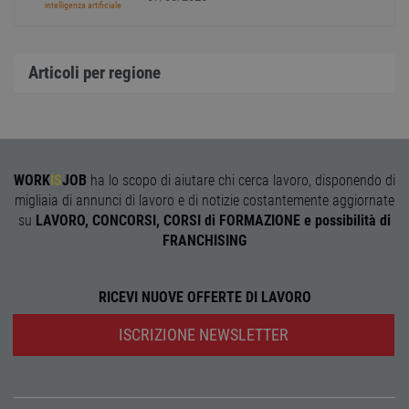
ricevu
intelligenza artificiale
sistem
garan
confo
l'adat
agli s
Articoli per regione
web i
evolu
alla n
sulla 
__cf_bm
29
Quest
Cloudflare Inc.
minuti
viene
.onesignal.com
58
utiliz
WORK
IS
JOB
ha lo scopo di aiutare chi cerca lavoro, disponendo di
secondi
distin
umani
migliaia di annunci di lavoro e di notizie costantemente aggiornate
Ciò è
su
LAVORO, CONCORSI, CORSI di FORMAZIONE e possibilità di
vanta
per il 
FRANCHISING
Web, a
effett
rappor
sull'ut
RICEVI NUOVE OFFERTE DI LAVORO
propri
Web.
ISCRIZIONE NEWSLETTER
Nome
Provider
/
Dominio
Scadenza
Descrizione