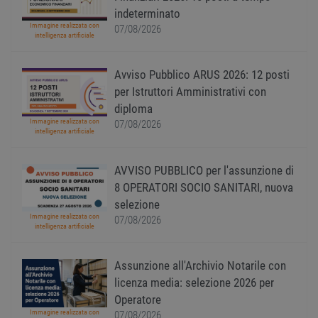
uno st
acces
indeterminato
utente
Immagine realizzata con
07/08/2026
pagin
intelligenza artificiale
CookieScriptConsent
1 anno
Quest
CookieScript
viene
www.workisjob.com
utiliz
Avviso Pubblico ARUS 2026: 12 posti
serviz
per Istruttori Amministrativi con
Cooki
Script
diploma
ricord
prefer
Immagine realizzata con
07/08/2026
Google Privacy Policy
conse
intelligenza artificiale
cooki
visitat
neces
AVVISO PUBBLICO per l'assunzione di
il ban
cookie
8 OPERATORI SOCIO SANITARI, nuova
Cooki
Scrip
selezione
funzi
Immagine realizzata con
07/08/2026
corre
intelligenza artificiale
receive-cookie-
.adnxs.com
1 anno 1
Quest
deprecation
mese
viene
utiliz
Assunzione all'Archivio Notarile con
segnal
titola
licenza media: selezione 2026 per
sito w
Operatore
depre
dei c
Immagine realizzata con
07/08/2026