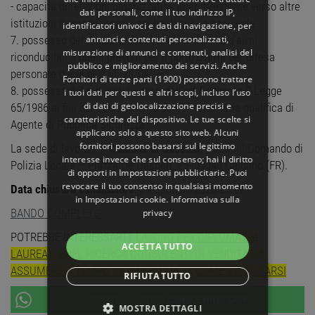
- capacità di relazioni organizzative interne/esterne verso altre
dati personali, come il tuo indirizzo IP,
istituzioni e verso l’utenza, anche di natura negoziale.
identificatori univoci e dati di navigazione, per
annunci e contenuti personalizzati,
7. possesso dei requisiti necessari per il porto d’armi
misurazione di annunci e contenuti, analisi del
riconducibili a quelli previsti per il porto d’armi per difesa
pubblico e miglioramento dei servizi. Anche
personale di cui al D.M. 28/04/98;
Fornitori di terze parti (1900)
possono trattare
8. possesso dei requisiti previsti dall’art.5 comma 2 Legge
i tuoi dati per questi e altri scopi, incluso l’uso
di dati di geolocalizzazione precisi e
65/1986 ai fini del conferimento dal Prefetto della qualifica di
caratteristiche del dispositivo. Le tue scelte si
Agente di Pubblica Sicurezza
applicano solo a questo sito web. Alcuni
fornitori possono basarsi sul legittimo
La sede di lavoro è il
Comune di Cassino
, presso il Comando di
interesse invece che sul consenso; hai il diritto
Polizia Locale – Piazza De Gasperi, 25- 03043 Cassino (FR).
di opporti in
Impostazioni pubblicitarie
. Puoi
revocare il tuo consenso in qualsiasi momento
Data chiusura candidature
: 09 Gennaio 2026 23:59
in
Impostazioni cookie
.
Informativa sulla
BANDO COMPLETO
privacy
POTREBBE INTERESSARTI:
LAVORO PER DIPLOMATI e
ACCETTA TUTTO
LAUREATI ENEL RICERCA CONSULENTI DI VENDITA DA
ASSUMERE A TEMPO INDETERMINATO, COME CANDIDARSI
RIFIUTA TUTTO
UNISCITI AL NOSTRO
CANALE WHATSAPP
MOSTRA DETTAGLI