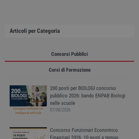
sito web non può essere utilizzato correttamente
senza i cookie strettamente necessari.
Nome
Provider
/
Dominio
Scadenza
Descr
PHPSESSID
Sessione
Cooki
PHP.net
Articoli per Categoria
gener
www.workisjob.com
applic
basate
lingu
PHP. S
di un
Concorsi Pubblici
identi
gener
utiliz
Corsi di Formazione
mante
variabi
sessi
utente
Norm
200 posti per BIOLOGI concorso
è un 
pubblico 2026: bando ENPAB Biologi
gener
modo 
nelle scuole
il mod
Immagine realizzata con
viene
07/08/2026
intelligenza artificiale
utiliz
esser
specif
sito, 
Concorso Funzionari Economico
buon 
è man
Finanziari 2026: 10 posti a tempo