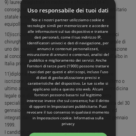
9) laurea magistrale in medicina e chirurgia (LM-41)
conseguita presso una università o altro Istituto universitario
Uso responsabile dei tuoi dati
statale o legalmente riconosciuto ovvero titolo ad essa
Noi e i nostri partner utilizziamo cookie e
equipollente o equiparato.
tecnologie simili per memorizzare e accedere
alle informazioni sul tuo dispositivo e trattare
10)iscrizione all’albo dell’Ordine professionale dei medici
dati personali, come il tuo indirizzo IP,
chirurghi. L’iscrizione al corrispondente albo professionale di
identificatori univoci e dati di navigazione, per
uno dei paesi dell’Unione europea consente la partecipazione
annunci e contenuti personalizzati,
misurazione di annunci e contenuti, analisi del
al concorso, fermo restando l’obbligo dell’iscrizione all’albo in
pubblico e miglioramento dei servizi. Anche
Italia prima dell’assunzione in servizio;
Fornitori di terze parti (1900)
possono trattare
i tuoi dati per questi e altri scopi, incluso l’uso
11)diploma di specializzazione universitario o regolare
di dati di geolocalizzazione precisi e
iscrizione, per l’anno accademico 2025/2026, al penultimo o
caratteristiche del dispositivo. Le tue scelte si
ultimo anno del corso di formazione specialistica in medicina
applicano solo a questo sito web. Alcuni
fornitori possono basarsi sul legittimo
legale o in discipline equipollenti o affini alla predetta
interesse invece che sul consenso; hai il diritto
specialità ai sensi dei decreti del Ministero della Sanità del 30
di opporti in
Impostazioni pubblicitarie
. Puoi
gennaio 1998 e del 31 gennaio 1998, come modificati ed
revocare il tuo consenso in qualsiasi momento
integrati dal decreto del Ministero della Sanità del 22 gennaio
in
Impostazioni cookie
.
Informativa sulla
privacy
1999.
I candidati che abbiano conseguito il diploma di