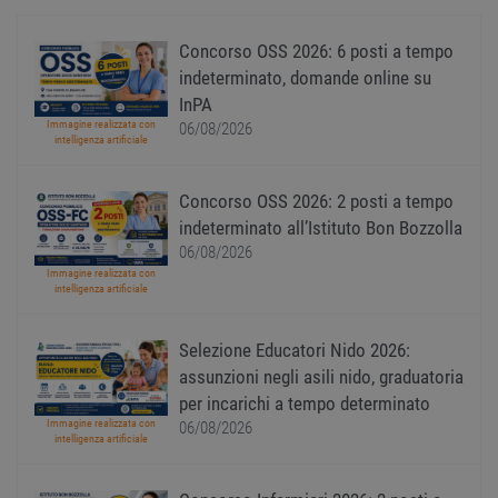
deprecation
mese
viene
utiliz
segnal
Concorso OSS 2026: 6 posti a tempo
titola
sito w
indeterminato, domande online su
depre
InPA
dei c
ricevu
Immagine realizzata con
06/08/2026
sistem
intelligenza artificiale
garan
confo
l'adat
Concorso OSS 2026: 2 posti a tempo
agli s
web i
indeterminato all’Istituto Bon Bozzolla
evolu
alla n
06/08/2026
sulla 
Immagine realizzata con
intelligenza artificiale
__cf_bm
29
Quest
Cloudflare Inc.
minuti
viene
.onesignal.com
58
utiliz
secondi
distin
Selezione Educatori Nido 2026:
umani
Ciò è
assunzioni negli asili nido, graduatoria
vanta
per incarichi a tempo determinato
per il 
Web, a
Immagine realizzata con
06/08/2026
effett
intelligenza artificiale
rappor
sull'ut
propri
Web.