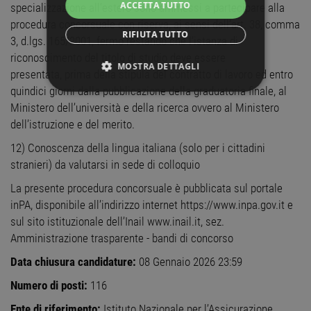
ACCETTA TUTTO
specializzazione all’estero sono ammessi a partecipare alla
procedura concorsuale con riserva, ai sensi dell’art. 38, comma
RIFIUTA TUTTO
3, d.lgs. 165/2001, fermo restando che l’istanza di
riconoscimento del titolo di studio deve essere
MOSTRA DETTAGLI
presentata, prima della stipula del contratto di lavoro ed entro
quindici giorni dalla pubblicazione della graduatoria finale, al
STRETTAMENTE NECESSARI
Ministero dell’università e della ricerca ovvero al Ministero
dell’istruzione e del merito.
PERFORMANCE
12) Conoscenza della lingua italiana (solo per i cittadini
TARGETING
stranieri) da valutarsi in sede di colloquio
La presente procedura concorsuale è pubblicata sul portale
FUNZIONALITÀ
inPA, disponibile all’indirizzo internet https://www.inpa.gov.it e
sul sito istituzionale dell’Inail www.inail.it, sez.
NON CLASSIFICATI
Amministrazione trasparente - bandi di concorso
Data chiusura candidature:
08 Gennaio 2026 23:59
Numero di posti:
116
Strettamente necessari
Performance
Ente di riferimento:
Istituto Nazionale per l’Assicurazione