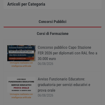
Cooki
Articoli per Categoria
Scrip
funzi
corre
receive-cookie-
.adnxs.com
1 anno 1
Quest
deprecation
mese
viene
Concorsi Pubblici
utiliz
segnal
titola
Corsi di Formazione
sito w
depre
dei c
ricevu
Concorso pubblico Capo Stazione
sistem
garan
FER 2026 per diplomati con RAL fino a
confo
l'adat
30.000 euro
agli s
Immagine realizzata con
web i
06/08/2026
intelligenza artificiale
evolu
alla n
sulla 
Avviso Funzionario Educatore:
__cf_bm
29
Quest
Cloudflare Inc.
minuti
viene
.onesignal.com
graduatoria per servizi educativi e
58
utiliz
prova orale
secondi
distin
umani
Immagine realizzata con
06/08/2026
Ciò è
intelligenza artificiale
vanta
per il 