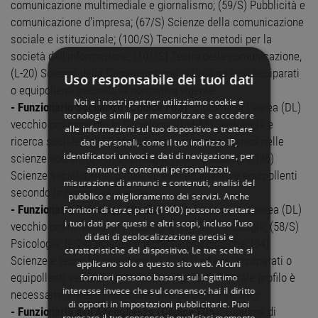
comunicazione multimediale e giornalismo; (59/S) Pubblicità e
comunicazione d'impresa; (67/S) Scienze della comunicazione
sociale e istituzionale; (100/S) Tecniche e metodi per la
società dell'informazione; (101/S) Teoria della comunicazione,
(L-20) Scienze della Comunicazione, o titoli ad essi equiparati
Uso responsabile dei tuoi dati
o equipollenti secondo la normativa vigente.
Noi e i nostri partner utilizziamo cookie e
- Funzionario Sociologo (Codice F03)
: Diploma di Laurea (DL)
tecnologie simili per memorizzare e accedere
vecchio ordinamento in Sociologia; (LM-88) Sociologia e
alle informazioni sul tuo dispositivo e trattare
ricerca sociale; (49/S) Metodi per la ricerca empirica nelle
dati personali, come il tuo indirizzo IP,
identificatori univoci e dati di navigazione, per
scienze sociali; (89/S) Sociologia; (L-40) Sociologia; (36)
annunci e contenuti personalizzati,
Scienze sociologiche, o titoli ad essi equiparati o equipollenti
misurazione di annunci e contenuti, analisi del
secondo la normativa vigente.
pubblico e miglioramento dei servizi. Anche
- Funzionario Psicologo (Codice F04)
: Diploma di Laurea (DL)
Fornitori di terze parti (1900)
possono trattare
i tuoi dati per questi e altri scopi, incluso l’uso
vecchio ordinamento in Psicologia; (LM-51) Psicologia; (58/S)
di dati di geolocalizzazione precisi e
Psicologia; (L-24) Scienze e tecniche psicologiche; (34)
caratteristiche del dispositivo. Le tue scelte si
Scienze e tecniche psicologiche, o titoli ad essi equiparati o
applicano solo a questo sito web. Alcuni
equipollenti secondo la normativa vigente – Per tale profilo è
fornitori possono basarsi sul legittimo
interesse invece che sul consenso; hai il diritto
necessaria, altresì, l’iscrizione all’albo degli Psicologi.
di opporti in
Impostazioni pubblicitarie
. Puoi
- Funzionario dell’Accoglienza (Codice F05):
Diploma di
revocare il tuo consenso in qualsiasi momento