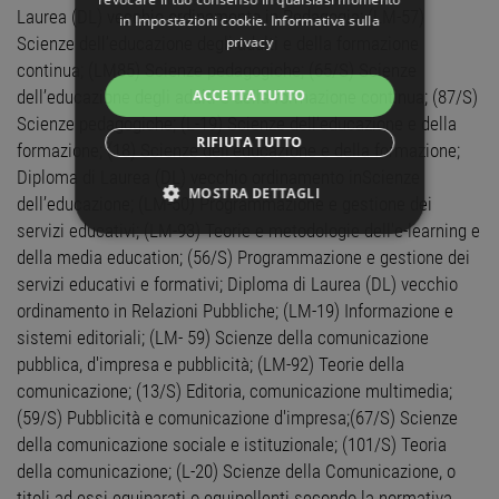
Laurea (DL) vecchio ordinamento in Pedagogia; (LM-57)
in
Impostazioni cookie
.
Informativa sulla
privacy
Scienze dell’educazione degli adulti e della formazione
continua; (LM85) Scienze pedagogiche; (65/S) Scienze
ACCETTA TUTTO
dell’educazione degli adulti e della formazione continua; (87/S)
Scienze pedagogiche; (L-19) Scienze dell'educazione e della
RIFIUTA TUTTO
formazione; (18) Scienze dell'educazione e della formazione;
Diploma di Laurea (DL) vecchio ordinamento inScienze
MOSTRA DETTAGLI
dell’educazione; (LM-50) Programmazione e gestione dei
servizi educativi; (LM-93) Teorie e metodologie dell'e-learning e
STRETTAMENTE NECESSARI
della media education; (56/S) Programmazione e gestione dei
servizi educativi e formativi; Diploma di Laurea (DL) vecchio
PERFORMANCE
ordinamento in Relazioni Pubbliche; (LM-19) Informazione e
sistemi editoriali; (LM- 59) Scienze della comunicazione
TARGETING
pubblica, d'impresa e pubblicità; (LM-92) Teorie della
comunicazione; (13/S) Editoria, comunicazione multimedia;
FUNZIONALITÀ
(59/S) Pubblicità e comunicazione d'impresa;(67/S) Scienze
della comunicazione sociale e istituzionale; (101/S) Teoria
NON CLASSIFICATI
della comunicazione; (L-20) Scienze della Comunicazione, o
titoli ad essi equiparati o equipollenti secondo la normativa