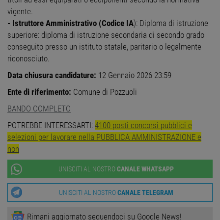
vigente.
- Istruttore Amministrativo (Codice IA
): Diploma di istruzione
Strettamente necessari
Performance
superiore: diploma di istruzione secondaria di secondo grado
Targeting
Funzionalità
conseguito presso un istituto statale, paritario o legalmente
Non classificati
riconosciuto.
I cookie strettamente necessari consentono le
Data chiusura candidature:
12 Gennaio 2026 23:59
funzionalità principali del sito web come
l'accesso dell'utente e la gestione dell'account. Il
Ente di riferimento:
Comune di Pozzuoli
sito web non può essere utilizzato correttamente
senza i cookie strettamente necessari.
BANDO COMPLETO
Nome
Provider
/
Dominio
Scadenza
Descr
POTREBBE INTERESSARTI:
4100 posti concorsi pubblici e
PHPSESSID
Sessione
Cooki
PHP.net
selezioni per lavorare nella PUBBLICA AMMINISTRAZIONE e
gener
www.workisjob.com
applic
non
basate
lingu
PHP. S
UNISCITI AL NOSTRO
CANALE WHATSAPP
di un
identi
gener
UNISCITI AL NOSTRO
CANALE TELEGRAM
utiliz
mante
variabi
sessi
Rimani aggiornato seguendoci su Google News!