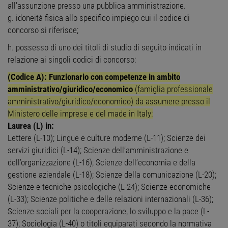
all’assunzione presso una pubblica amministrazione.
g. idoneità fisica allo specifico impiego cui il codice di
concorso si riferisce;
h. possesso di uno dei titoli di studio di seguito indicati in
relazione ai singoli codici di concorso:
(Codice A): Funzionario con competenze in ambito
amministrativo/giuridico/economico
(famiglia professionale
amministrativo/giuridico/economico) da assumere presso il
Ministero delle imprese e del made in Italy:
Laurea (L) in:
Lettere (L-10); Lingue e culture moderne (L-11); Scienze dei
servizi giuridici (L-14); Scienze dell’amministrazione e
dell’organizzazione (L-16); Scienze dell’economia e della
gestione aziendale (L-18); Scienze della comunicazione (L-20);
Scienze e tecniche psicologiche (L-24); Scienze economiche
(L-33); Scienze politiche e delle relazioni internazionali (L-36);
Scienze sociali per la cooperazione, lo sviluppo e la pace (L-
37); Sociologia (L-40) o titoli equiparati secondo la normativa