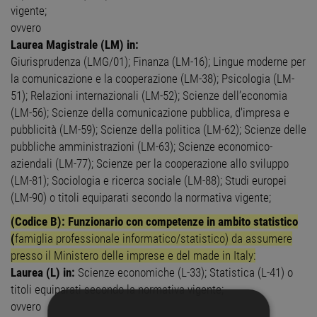
vigente;
ovvero
Laurea Magistrale (LM) in:
Giurisprudenza (LMG/01); Finanza (LM-16); Lingue moderne per
la comunicazione e la cooperazione (LM-38); Psicologia (LM-
51); Relazioni internazionali (LM-52); Scienze dell’economia
(LM-56); Scienze della comunicazione pubblica, d'impresa e
pubblicità (LM-59); Scienze della politica (LM-62); Scienze delle
pubbliche amministrazioni (LM-63); Scienze economico-
aziendali (LM-77); Scienze per la cooperazione allo sviluppo
(LM-81); Sociologia e ricerca sociale (LM-88); Studi europei
(LM-90) o titoli equiparati secondo la normativa vigente;
(Codice B): Funzionario con competenze in ambito statistico
(
famiglia professionale informatico/statistico) da assumere
presso il Ministero delle imprese e del made in Italy:
Laurea (L) in:
Scienze economiche (L-33); Statistica (L-41) o
titoli equiparati secondo la normativa vigente;
ovvero