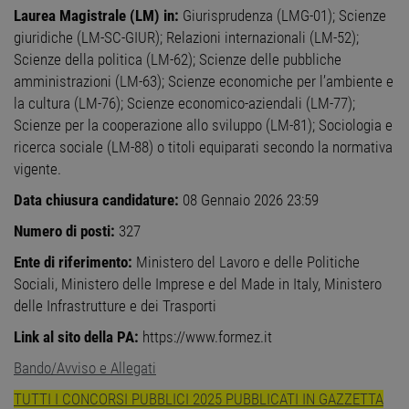
Non classificati
Laurea Magistrale (LM) in:
Giurisprudenza (LMG-01); Scienze
giuridiche (LM-SC-GIUR); Relazioni internazionali (LM-52);
I cookie strettamente necessari consentono le
funzionalità principali del sito web come
Scienze della politica (LM-62); Scienze delle pubbliche
l'accesso dell'utente e la gestione dell'account. Il
amministrazioni (LM-63); Scienze economiche per l’ambiente e
sito web non può essere utilizzato correttamente
senza i cookie strettamente necessari.
la cultura (LM-76); Scienze economico-aziendali (LM-77);
Nome
Provider
/
Dominio
Scadenza
Descr
Scienze per la cooperazione allo sviluppo (LM-81); Sociologia e
ricerca sociale (LM-88) o titoli equiparati secondo la normativa
PHPSESSID
Sessione
Cooki
PHP.net
gener
www.workisjob.com
vigente.
applic
basate
Data chiusura candidature:
08 Gennaio 2026 23:59
lingu
PHP. S
di un
Numero di posti:
327
identi
gener
Ente di riferimento:
Ministero del Lavoro e delle Politiche
utiliz
mante
Sociali, Ministero delle Imprese e del Made in Italy, Ministero
variabi
sessi
delle Infrastrutture e dei Trasporti
utente
Norm
Link al sito della PA:
https://www.formez.it
è un 
gener
Bando/Avviso e Allegati
modo 
il mod
viene
TUTTI I CONCORSI PUBBLICI 2025 PUBBLICATI IN GAZZETTA
utiliz