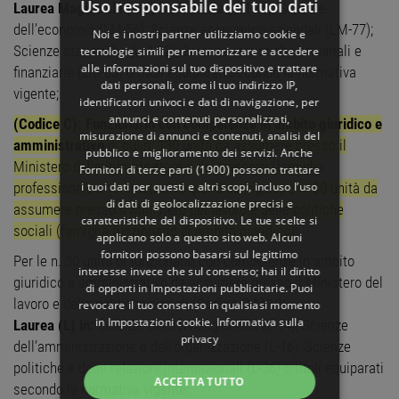
Uso responsabile dei tuoi dati
Laurea Magistrale (LM) in:
Finanza (LM-16); Scienze
dell’economia (LM-56); Scienze economico-aziendali (LM-77);
Noi e i nostri partner utilizziamo cookie e
Scienze statistiche (LM-82); Scienze statistiche attuariali e
tecnologie simili per memorizzare e accedere
alle informazioni sul tuo dispositivo e trattare
finanziarie (LM-83) o titoli equiparati secondo la normativa
dati personali, come il tuo indirizzo IP,
vigente;
identificatori univoci e dati di navigazione, per
annunci e contenuti personalizzati,
(Codice C): Funzionario con competenze in ambito giuridico e
misurazione di annunci e contenuti, analisi del
amministrativo
di cui n. 130 unità da assumere presso il
pubblico e miglioramento dei servizi. Anche
Ministero delle infrastrutture e dei trasporti (famiglia
Fornitori di terze parti (1900)
possono trattare
i tuoi dati per questi e altri scopi, incluso l’uso
professionale amministrativo-giuridico-legale) e n. 30 unità da
di dati di geolocalizzazione precisi e
assumere presso il Ministero del lavoro e delle politiche
caratteristiche del dispositivo. Le tue scelte si
sociali (famiglia funzionario di ambito giuridico):
applicano solo a questo sito web. Alcuni
fornitori possono basarsi sul legittimo
Per le n. 30 unità di funzionario con competenze in ambito
interesse invece che sul consenso; hai il diritto
giuridico e amministrativo da assumere presso il Ministero del
di opporti in
Impostazioni pubblicitarie
. Puoi
lavoro e delle politiche sociali (Codice C.MIN):
revocare il tuo consenso in qualsiasi momento
in
Impostazioni cookie
.
Informativa sulla
Laurea (L) in:
Scienze dei servizi giuridici (L-14); Scienze
privacy
dell’amministrazione e dell'organizzazione (L-16); Scienze
politiche e delle relazioni internazionali (L-36) o titoli equiparati
ACCETTA TUTTO
secondo la normativa vigente;