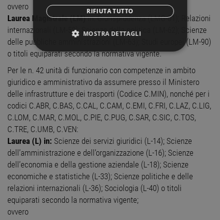
ovvero
RIFIUTA TUTTO
Laurea Magistrale (LM)
in: Giurisprudenza (LMG-01); Relazioni
internazionali (LM-52); Scienze della politica (LM-62); Scienze
MOSTRA DETTAGLI
delle pubbliche amministrazioni (LM-63); Studi europei (LM-90)
o titoli equiparati secondo la normativa vigente.
STRETTAMENTE NECESSARI
Per le n. 42 unità di funzionario con competenze in ambito
PERFORMANCE
giuridico e amministrativo da assumere presso il Ministero
delle infrastrutture e dei trasporti (Codice C.MIN), nonché per i
TARGETING
codici C.ABR, C.BAS, C.CAL, C.CAM, C.EMI, C.FRI, C.LAZ, C.LIG,
C.LOM, C.MAR, C.MOL, C.PIE, C.PUG, C.SAR, C.SIC, C.TOS,
FUNZIONALITÀ
C.TRE, C.UMB, C.VEN:
Laurea (L) in:
Scienze dei servizi giuridici (L-14); Scienze
NON CLASSIFICATI
dell’amministrazione e dell’organizzazione (L-16); Scienze
dell’economia e della gestione aziendale (L-18); Scienze
economiche e statistiche (L-33); Scienze politiche e delle
relazioni internazionali (L-36); Sociologia (L-40) o titoli
Strettamente necessari
Performance
equiparati secondo la normativa vigente;
Targeting
Funzionalità
ovvero