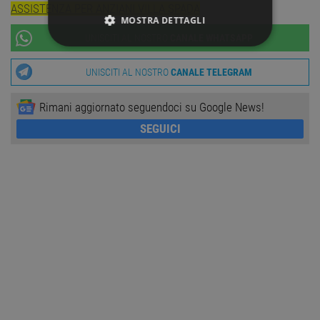
ASSISTENZA PER ANZIANI VILLA SPADA
MOSTRA DETTAGLI
UNISCITI AL NOSTRO
CANALE WHATSAPP
STRETTAMENTE NECESSARI
UNISCITI AL NOSTRO
CANALE TELEGRAM
PERFORMANCE
Rimani aggiornato seguendoci su Google News!
TARGETING
SEGUICI
FUNZIONALITÀ
NON CLASSIFICATI
Strettamente necessari
Performance
Targeting
Funzionalità
Non classificati