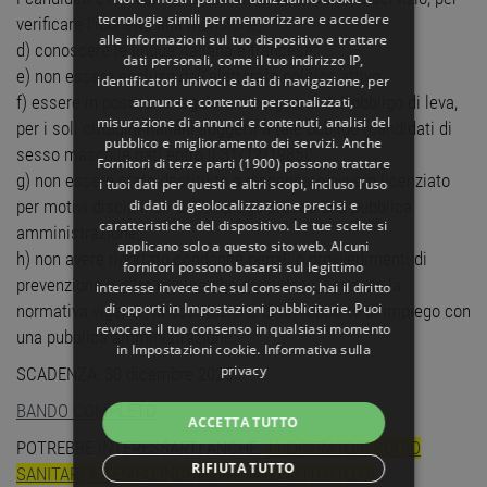
tecnologie simili per memorizzare e accedere
verificare l’idoneità alla mansione;
alle informazioni sul tuo dispositivo e trattare
d) conoscere le lingue italiana e francese;
dati personali, come il tuo indirizzo IP,
e) non essere escluso dall’elettorato politico attivo;
identificatori univoci e dati di navigazione, per
f) essere in posizione regolare nei riguardi dell’obbligo di leva,
annunci e contenuti personalizzati,
misurazione di annunci e contenuti, analisi del
per i soli cittadini italiani soggetti a tale obbligo (candidati di
pubblico e miglioramento dei servizi. Anche
sesso maschile nati entro il 31/12/1985);
Fornitori di terze parti (1900)
possono trattare
g) non essere stato destituito o dispensato ovvero licenziato
i tuoi dati per questi e altri scopi, incluso l’uso
di dati di geolocalizzazione precisi e
per motivi disciplinari dall’impiego presso una pubblica
caratteristiche del dispositivo. Le tue scelte si
amministrazione;
applicano solo a questo sito web. Alcuni
h) non avere riportato condanne penali o provvedimenti di
fornitori possono basarsi sul legittimo
prevenzione o altre misure che escludono, secondo la
interesse invece che sul consenso; hai il diritto
di opporti in
Impostazioni pubblicitarie
. Puoi
normativa vigente, la costituzione di un rapporto di impiego con
revocare il tuo consenso in qualsiasi momento
una pubblica amministrazione.
in
Impostazioni cookie
.
Informativa sulla
privacy
SCADENZA: 30 dicembre 2025
BANDO COMPLETO
ACCETTA TUTTO
POTREBBE INTERESSARTI ANCHE:
11 OPERATORI SOCIO
RIFIUTA TUTTO
SANITARI A TEMPO INDETERMINATO ISTITUTO DI