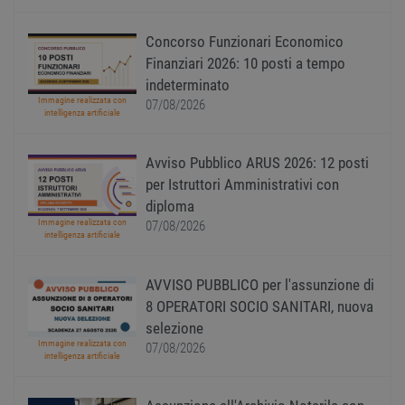
buon 
è man
uno st
Concorso Funzionari Economico
acces
utente
Finanziari 2026: 10 posti a tempo
pagin
indeterminato
CookieScriptConsent
1 anno
Quest
CookieScript
Immagine realizzata con
07/08/2026
viene
www.workisjob.com
intelligenza artificiale
utiliz
serviz
Cooki
Avviso Pubblico ARUS 2026: 12 posti
Script
ricord
per Istruttori Amministrativi con
prefer
Google Privacy Policy
conse
diploma
cooki
Immagine realizzata con
07/08/2026
visitat
intelligenza artificiale
neces
il ban
cookie
Cooki
AVVISO PUBBLICO per l'assunzione di
Scrip
funzi
8 OPERATORI SOCIO SANITARI, nuova
corre
selezione
receive-cookie-
.adnxs.com
1 anno 1
Quest
Immagine realizzata con
07/08/2026
deprecation
mese
viene
intelligenza artificiale
utiliz
segnal
titola
sito w