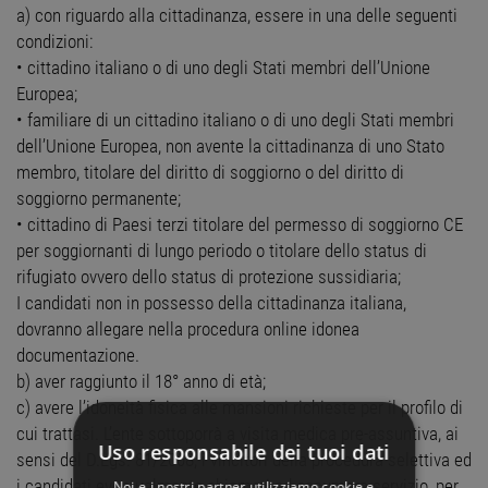
a) con riguardo alla cittadinanza, essere in una delle seguenti
condizioni:
• cittadino italiano o di uno degli Stati membri dell’Unione
Europea;
• familiare di un cittadino italiano o di uno degli Stati membri
dell’Unione Europea, non avente la cittadinanza di uno Stato
membro, titolare del diritto di soggiorno o del diritto di
soggiorno permanente;
• cittadino di Paesi terzi titolare del permesso di soggiorno CE
per soggiornanti di lungo periodo o titolare dello status di
rifugiato ovvero dello status di protezione sussidiaria;
I candidati non in possesso della cittadinanza italiana,
dovranno allegare nella procedura online idonea
documentazione.
b) aver raggiunto il 18° anno di età;
c) avere l’idoneità fisica alle mansioni richieste per il profilo di
cui trattasi. L’ente sottoporrà a visita medica pre-assuntiva, ai
Uso responsabile dei tuoi dati
sensi del D.Lgs. 81/2008, i vincitori della procedura selettiva ed
i candidati eventualmente chiamati ad assumere servizio, per
Noi e i nostri partner utilizziamo cookie e