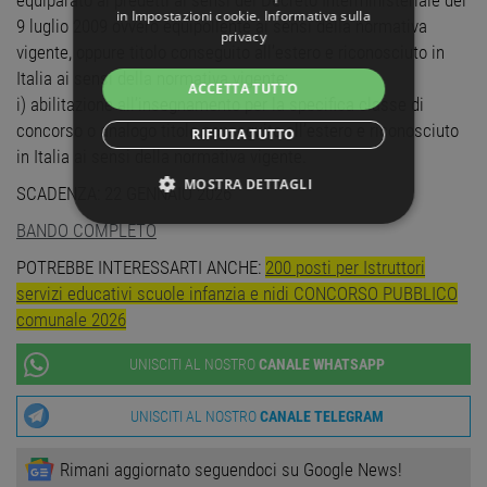
equiparato ai predetti ai sensi del Decreto Interministeriale del
in
Impostazioni cookie
.
Informativa sulla
9 luglio 2009 ovvero equipollente ai sensi della normativa
privacy
vigente, oppure titolo conseguito all’estero e riconosciuto in
Italia ai sensi della normativa vigente;
ACCETTA TUTTO
i) abilitazione all’insegnamento per la specifica classe di
concorso o analogo titolo conseguito all’estero e riconosciuto
RIFIUTA TUTTO
in Italia ai sensi della normativa vigente.
MOSTRA DETTAGLI
SCADENZA: 22 GENNAIO 2026
BANDO COMPLETO
STRETTAMENTE NECESSARI
POTREBBE INTERESSARTI ANCHE:
200 posti per Istruttori
PERFORMANCE
servizi educativi scuole infanzia e nidi CONCORSO PUBBLICO
comunale 2026
TARGETING
UNISCITI AL NOSTRO
CANALE WHATSAPP
FUNZIONALITÀ
UNISCITI AL NOSTRO
CANALE TELEGRAM
NON CLASSIFICATI
Rimani aggiornato seguendoci su Google News!