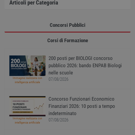
Articoli per Categoria
Norm
è un 
gener
modo 
il mod
Concorsi Pubblici
viene
utiliz
esser
specif
Corsi di Formazione
sito, 
buon 
è man
uno st
200 posti per BIOLOGI concorso
acces
utente
pubblico 2026: bando ENPAB Biologi
pagin
nelle scuole
CookieScriptConsent
1 anno
Quest
CookieScript
Immagine realizzata con
07/08/2026
viene
www.workisjob.com
intelligenza artificiale
utiliz
serviz
Cooki
Script
Concorso Funzionari Economico
ricord
prefer
Finanziari 2026: 10 posti a tempo
Google Privacy Policy
conse
indeterminato
cooki
visitat
Immagine realizzata con
07/08/2026
neces
intelligenza artificiale
il ban
cookie
Cooki