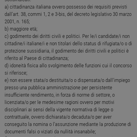
a) cittadinanza italiana ovvero possesso dei requisiti previsti
dall’art. 38, commi 1, 2 e 3-bis, del decreto legislativo 30 marzo
2001, n. 165;
b) maggiore età;
c) godimento dei diritti civili e politici. Per le/i candidate/i non
cittadine/i italiane/i e non titolari dello status di rifugiata/o o di
protezione sussidiaria, il godimento dei diritti civili e politici è
riferito al Paese di cittadinanza;
d) idoneità fisica allo svolgimento delle funzioni cui il concorso
si riferisce;
e) non essere stata/o destituita/o o dispensata/o dall'impiego
presso una pubblica amministrazione per persistente
insufficiente rendimento, in forza di norme di settore, o
licenziata/o per le medesime ragioni ovvero per motivi
disciplinari ai sensi della vigente normativa di legge o
contrattuale, ovvero dichiarata/o decaduta/o per aver
conseguito la nomina o l'assunzione mediante la produzione di
documenti falsi o viziati da nullità insanabile;