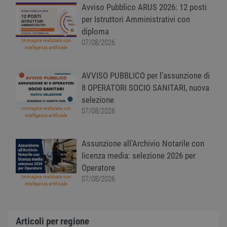
Avviso Pubblico ARUS 2026: 12 posti
Scrip
funzi
per Istruttori Amministrativi con
corre
diploma
receive-cookie-
.adnxs.com
1 anno 1
Quest
Immagine realizzata con
07/08/2026
deprecation
mese
viene
intelligenza artificiale
utiliz
segnal
titola
sito w
AVVISO PUBBLICO per l'assunzione di
depre
dei c
8 OPERATORI SOCIO SANITARI, nuova
ricevu
selezione
sistem
garan
Immagine realizzata con
07/08/2026
confo
intelligenza artificiale
l'adat
agli s
web i
evolu
Assunzione all'Archivio Notarile con
alla n
licenza media: selezione 2026 per
sulla 
Operatore
__cf_bm
29
Quest
Cloudflare Inc.
Immagine realizzata con
minuti
viene
07/08/2026
.onesignal.com
intelligenza artificiale
58
utiliz
secondi
distin
umani
Ciò è
vanta
Articoli per regione
per il 