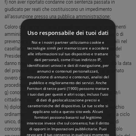
f) non aver riportato condanne con sentenza passata in
giudicato per reati che costituiscono un impedimento
all'assunzione presso una pubblica amministrazione;
Coloro che hanno in corso procedimenti penali, procedimenti
Uso responsabile dei tuoi dati
amministrativi per l'applicazione di misure di sicurezza o di
prevenzione o precedenti penali a proprio carico iscrivibili nel
Noi e i nostri partner utilizziamo cookie e
tecnologie simili per memorizzare e accedere
casellario giudiziale, ai sensi dell'articolo 3 del decreto del
alle informazioni sul tuo dispositivo e trattare
Presidente della Repubblica 14 novembre 2002, n. 313, ne
dati personali, come il tuo indirizzo IP,
danno notizia al momento della candidatura, precisando la data
identificatori univoci e dati di navigazione, per
del provvedimento e l'autorità giudiziaria che lo ha emanato
annunci e contenuti personalizzati,
misurazione di annunci e contenuti, analisi del
ovvero quella presso la quale penda un eventuale
pubblico e miglioramento dei servizi. Anche
procedimento penale;
Fornitori di terze parti (1900)
possono trattare
g) conoscenza adeguata della lingua italiana (solo per le/i
i tuoi dati per questi e altri scopi, incluso l’uso
cittadine/i straniere/i) da valutarsi in sede di colloquio;
di dati di geolocalizzazione precisi e
caratteristiche del dispositivo. Le tue scelte si
h) diploma di laurea (DL) previgente al DM 509/99 (“vecchio
applicano solo a questo sito web. Alcuni
ordinamento”), laurea specialistica, laurea magistrale o a ciclo
fornitori possono basarsi sul legittimo
unico, diploma AFAM di II livello, coerente con le classi di
interesse invece che sul consenso; hai il diritto
concorso vigenti alla data di indizione del concorso o titolo
di opporti in
Impostazioni pubblicitarie
. Puoi
revocare il tuo consenso in qualsiasi momento