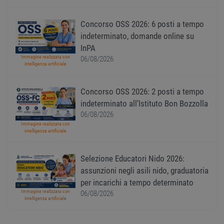
sessi
utente
Norm
è un 
Concorso OSS 2026: 6 posti a tempo
gener
indeterminato, domande online su
modo 
il mod
InPA
viene
utiliz
Immagine realizzata con
06/08/2026
esser
intelligenza artificiale
specif
sito, 
buon 
Concorso OSS 2026: 2 posti a tempo
è man
uno st
indeterminato all’Istituto Bon Bozzolla
acces
utente
06/08/2026
pagin
Immagine realizzata con
intelligenza artificiale
CookieScriptConsent
1 anno
Quest
CookieScript
viene
www.workisjob.com
utiliz
serviz
Selezione Educatori Nido 2026:
Cooki
Script
assunzioni negli asili nido, graduatoria
ricord
per incarichi a tempo determinato
prefer
Google Privacy Policy
conse
Immagine realizzata con
06/08/2026
cooki
intelligenza artificiale
visitat
neces
il ban