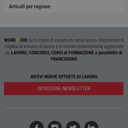
cookie
Cooki
Articoli per regione
Scrip
funzi
corre
receive-cookie-
.adnxs.com
1 anno 1
Quest
deprecation
mese
viene
utiliz
segnal
WORK
IS
JOB
ha lo scopo di aiutare chi cerca lavoro, disponendo di
titola
sito w
migliaia di annunci di lavoro e di notizie costantemente aggiornate
depre
su
LAVORO, CONCORSI, CORSI di FORMAZIONE e possibilità di
dei c
ricevu
FRANCHISING
sistem
garan
confo
l'adat
RICEVI NUOVE OFFERTE DI LAVORO
agli s
web i
evolu
ISCRIZIONE NEWSLETTER
alla n
sulla 
__cf_bm
29
Quest
Cloudflare Inc.
minuti
viene
.onesignal.com
58
utiliz
secondi
distin
umani
Ciò è
vanta