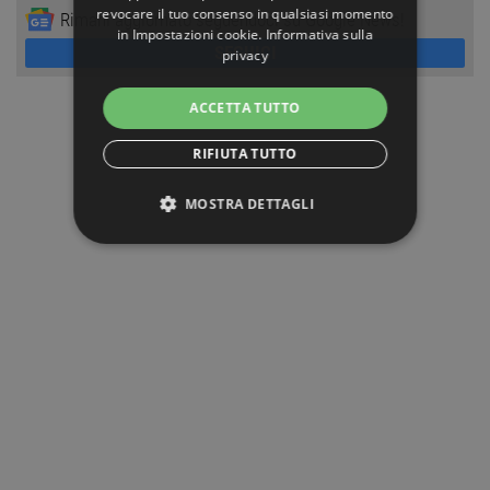
revocare il tuo consenso in qualsiasi momento
Rimani aggiornato seguendoci su Google News!
in
Impostazioni cookie
.
Informativa sulla
SEGUICI
privacy
ACCETTA TUTTO
RIFIUTA TUTTO
MOSTRA DETTAGLI
STRETTAMENTE NECESSARI
PERFORMANCE
TARGETING
FUNZIONALITÀ
NON CLASSIFICATI