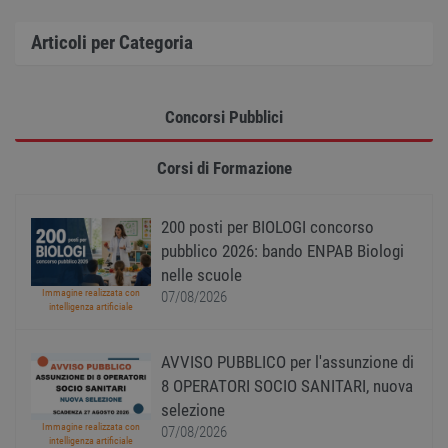
Articoli per Categoria
Strettamente necessari
Performance
Targeting
Funzionalità
Concorsi Pubblici
Non classificati
I cookie strettamente necessari consentono le
Corsi di Formazione
funzionalità principali del sito web come
l'accesso dell'utente e la gestione dell'account. Il
sito web non può essere utilizzato correttamente
senza i cookie strettamente necessari.
200 posti per BIOLOGI concorso
pubblico 2026: bando ENPAB Biologi
Nome
Provider
/
Dominio
Scadenza
Descr
nelle scuole
PHPSESSID
Sessione
Cooki
PHP.net
Immagine realizzata con
gener
07/08/2026
www.workisjob.com
intelligenza artificiale
applic
basate
lingu
PHP. S
AVVISO PUBBLICO per l'assunzione di
di un
identi
8 OPERATORI SOCIO SANITARI, nuova
gener
utiliz
selezione
mante
Immagine realizzata con
07/08/2026
variabi
intelligenza artificiale