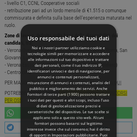
- livello C1, CCNL Cooperative sociali
- retribuzione pari ad un lordo mensile di €1.515 o comunque
commisurata e definita sulla base dell'esperienza maturata nel
ruolo.
Zone di lavoro, definite sulla base della disponibilità dei
Uso responsabile dei tuoi dati
candidati, tra:
Noi e i nostri partner utilizziamo cookie e
- Verona Ovest (Borgo Milano, Borgo Nuovo, Borgo Roma, San
tecnologie simili per memorizzare e accedere
Giovanni Lupatoto, Castel d'Azzano)
alle informazioni sul tuo dispositivo e trattare
- Verona Est (San Bonifacio, Colognola ai Colli, Caldiero)
dati personali, come il tuo indirizzo IP,
identificatori univoci e dati di navigazione, per
- Centro città
annunci e contenuti personalizzati,
PER MAGGIORI DETTAGLI E PER CANDIDARSI
CLICCA QUI
misurazione di annunci e contenuti, analisi del
pubblico e miglioramento dei servizi. Anche
POTREBBE INTERESSARTI:
OFFERTE DI LAVORO E CONCORSI
Fornitori di terze parti (1900)
possono trattare
PER OSS
i tuoi dati per questi e altri scopi, incluso l’uso
di dati di geolocalizzazione precisi e
caratteristiche del dispositivo. Le tue scelte si
UNISCITI AL NOSTRO
CANALE WHATSAPP
applicano solo a questo sito web. Alcuni
fornitori possono basarsi sul legittimo
UNISCITI AL NOSTRO
CANALE TELEGRAM
interesse invece che sul consenso; hai il diritto
di opporti in
Impostazioni pubblicitarie
. Puoi