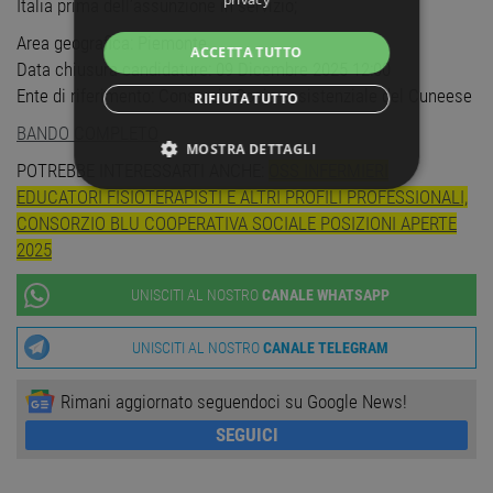
Italia prima dell’assunzione in servizio;
Area geografica: Piemonte
ACCETTA TUTTO
Data chiusura candidature: 09 Dicembre 2025 12:00
Ente di riferimento: Consorzio Socio-assistenziale del Cuneese
RIFIUTA TUTTO
BANDO COMPLETO
MOSTRA DETTAGLI
POTREBBE INTERESSARTI ANCHE:
OSS INFERMIERI
EDUCATORI FISIOTERAPISTI E ALTRI PROFILI PROFESSIONALI,
STRETTAMENTE NECESSARI
CONSORZIO BLU COOPERATIVA SOCIALE POSIZIONI APERTE
2025
PERFORMANCE
UNISCITI AL NOSTRO
CANALE WHATSAPP
TARGETING
UNISCITI AL NOSTRO
CANALE TELEGRAM
FUNZIONALITÀ
Rimani aggiornato seguendoci su Google News!
NON CLASSIFICATI
SEGUICI