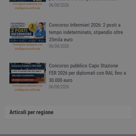
corre
Immagine realizzata con
06/08/2026
intelligenza artificiale
receive-cookie-
.adnxs.com
1 anno 1
Quest
deprecation
mese
viene
utiliz
segnal
Concorso Infermieri 2026: 2 posti a
titola
tempo indeterminato, stipendio oltre
sito w
depre
25mila euro
dei c
ricevu
Immagine realizzata con
06/08/2026
sistem
intelligenza artificiale
garan
confo
l'adat
Concorso pubblico Capo Stazione
agli s
web i
FER 2026 per diplomati con RAL fino a
evolu
alla n
30.000 euro
sulla 
Immagine realizzata con
06/08/2026
intelligenza artificiale
__cf_bm
29
Quest
Cloudflare Inc.
minuti
viene
.onesignal.com
58
utiliz
secondi
distin
umani
Articoli per regione
Ciò è
vanta
per il 
Web, a
effett
rappor