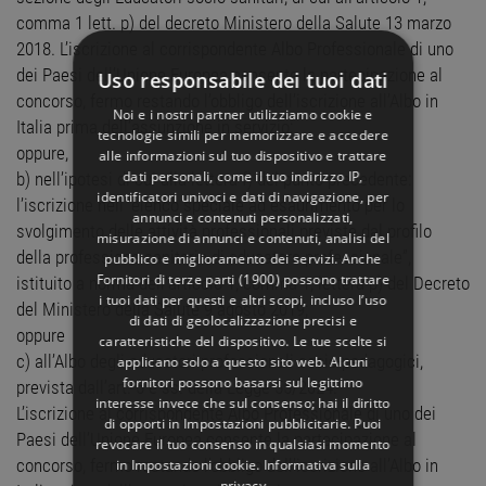
comma 1 lett. p) del decreto Ministero della Salute 13 marzo
2018. L’iscrizione al corrispondente Albo Professionale di uno
dei Paesi dell’Unione Europea consente la partecipazione al
Uso responsabile dei tuoi dati
concorso, fermo restando l’obbligo dell’iscrizione all’Albo in
Noi e i nostri partner utilizziamo cookie e
Italia prima dell’assunzione in servizio;
tecnologie simili per memorizzare e accedere
oppure,
alle informazioni sul tuo dispositivo e trattare
dati personali, come il tuo indirizzo IP,
b) nell’ipotesi di cui alla lettera f) del punto precedente:
identificatori univoci e dati di navigazione, per
l’iscrizione nell’“elenco speciale ad esaurimento per lo
annunci e contenuti personalizzati,
svolgimento delle attività professionali previste dal profilo
misurazione di annunci e contenuti, analisi del
della professione sanitaria di educatore professionale”,
pubblico e miglioramento dei servizi. Anche
Fornitori di terze parti (1900)
possono trattare
istituito a norma dell’articolo 1, comma 1, lettera p) del Decreto
i tuoi dati per questi e altri scopi, incluso l’uso
del Ministero della Salute 9 agosto 2019;
di dati di geolocalizzazione precisi e
oppure
caratteristiche del dispositivo. Le tue scelte si
c) all’Albo degli educatori professionali socio-pedagogici,
applicano solo a questo sito web. Alcuni
fornitori possono basarsi sul legittimo
prevista dall’art. 5 e ss. della Legge 55/2024.
interesse invece che sul consenso; hai il diritto
L’iscrizione al corrispondente Albo Professionale di uno dei
di opporti in
Impostazioni pubblicitarie
. Puoi
Paesi dell’Unione Europea consente la partecipazione al
revocare il tuo consenso in qualsiasi momento
concorso, fermo restando l’obbligo dell’iscrizione all’Albo in
in
Impostazioni cookie
.
Informativa sulla
privacy