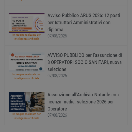
cookie
Cooki
Scrip
funzi
Avviso Pubblico ARUS 2026: 12 posti
corre
per Istruttori Amministrativi con
receive-cookie-
.adnxs.com
1 anno 1
Quest
diploma
deprecation
mese
viene
utiliz
Immagine realizzata con
07/08/2026
segnal
intelligenza artificiale
titola
sito w
depre
AVVISO PUBBLICO per l'assunzione di
dei c
ricevu
8 OPERATORI SOCIO SANITARI, nuova
sistem
garan
selezione
confo
Immagine realizzata con
07/08/2026
l'adat
intelligenza artificiale
agli s
web i
evolu
alla n
Assunzione all'Archivio Notarile con
sulla 
licenza media: selezione 2026 per
__cf_bm
29
Quest
Cloudflare Inc.
Operatore
minuti
viene
.onesignal.com
58
utiliz
Immagine realizzata con
07/08/2026
secondi
distin
intelligenza artificiale
umani
Ciò è
vanta