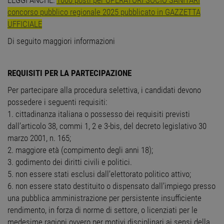
LEGGI ANCHE:
1000 posti per OPERATORI SOCIO SANITARI
concorso pubblico regionale 2025 pubblicato in GAZZETTA
UFFICIALE
Di seguito maggiori informazioni
REQUISITI PER LA PARTECIPAZIONE
Per partecipare alla procedura selettiva, i candidati devono
possedere i seguenti requisiti:
1. cittadinanza italiana o possesso dei requisiti previsti
dall’articolo 38, commi 1, 2 e 3-bis, del decreto legislativo 30
marzo 2001, n. 165;
2. maggiore età (compimento degli anni 18);
3. godimento dei diritti civili e politici.
5. non essere stati esclusi dall’elettorato politico attivo;
6. non essere stato destituito o dispensato dall’impiego presso
una pubblica amministrazione per persistente insufficiente
rendimento, in forza di norme di settore, o licenziati per le
medesime ragioni ovvero per motivi disciplinari ai sensi della