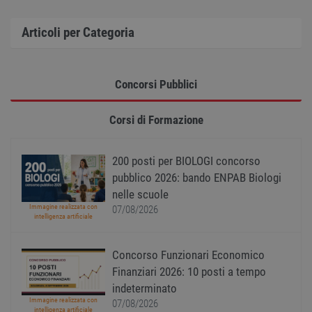
sessi
utente
Norm
Articoli per Categoria
è un 
gener
modo 
il mod
viene
utiliz
Concorsi Pubblici
esser
specif
sito, 
Corsi di Formazione
buon 
è man
uno st
acces
utente
200 posti per BIOLOGI concorso
pagin
pubblico 2026: bando ENPAB Biologi
CookieScriptConsent
1 anno
Quest
CookieScript
nelle scuole
viene
www.workisjob.com
utiliz
Immagine realizzata con
07/08/2026
serviz
intelligenza artificiale
Cooki
Script
ricord
Concorso Funzionari Economico
prefer
Google Privacy Policy
conse
Finanziari 2026: 10 posti a tempo
cooki
visitat
indeterminato
neces
Immagine realizzata con
07/08/2026
il ban
intelligenza artificiale