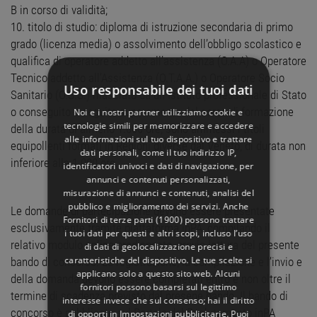
B in corso di validità;
10. titolo di studio: diploma di istruzione secondaria di primo
grado (licenza media) o assolvimento dell’obbligo scolastico e
qualifica di operatore addetto all’assistenza (O.A.A) o Operatore
Tecnico addetto all’Assistenza (O.T.A.A.) o Operatore Socio
Uso responsabile dei tuoi dati
Sanitario (O.S.S.) rilasciato da un Istituto professionale di Stato
o conseguito a seguito superamento del corso di formazione
Noi e i nostri partner utilizziamo cookie e
tecnologie simili per memorizzare e accedere
della durata di almeno 1.000 ore; sono ammessi i titoli
alle informazioni sul tuo dispositivo e trattare
equipollenti formati in Regioni diverse dal Veneto, di durata non
dati personali, come il tuo indirizzo IP,
inferiore alle 1.000 ore.
identificatori univoci e dati di navigazione, per
annunci e contenuti personalizzati,
misurazione di annunci e contenuti, analisi del
pubblico e miglioramento dei servizi. Anche
Le domande di partecipazione devono essere presentate
Fornitori di terze parti (1900)
possono trattare
esclusivamente tramite piattaforma inPA, compilando il
i tuoi dati per questi e altri scopi, incluso l’uso
relativo modulo online predisposto, previa lettura del presente
di dati di geolocalizzazione precisi e
caratteristiche del dispositivo. Le tue scelte si
bando di concorso. La registrazione, la compilazione e l’invio e
applicano solo a questo sito web. Alcuni
della domanda devono essere completati entro e non oltre il
fornitori possono basarsi sul legittimo
termine di scadenza previsto dal presene bando. Il bando di
interesse invece che sul consenso; hai il diritto
concorso è pubblicato sul Portale del Reclutamento inPA
di opporti in
Impostazioni pubblicitarie
. Puoi