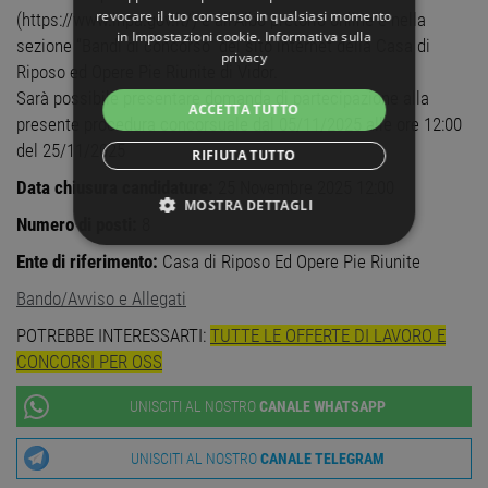
revocare il tuo consenso in qualsiasi momento
(https://www.inpa.gov.it/) e all’Albo pretorio online e nella
in
Impostazioni cookie
.
Informativa sulla
sezione “Bandi di concorso” del sito internet della Casa di
privacy
Riposo ed Opere Pie Riunite di Vidor.
Sarà possibile presentare domanda di partecipazione alla
ACCETTA TUTTO
presente procedura concorsuale dal 05/11/2025 alle ore 12:00
del 25/11/2025
RIFIUTA TUTTO
Data chiusura candidature:
25 Novembre 2025 12:00
MOSTRA DETTAGLI
Numero di posti:
8
STRETTAMENTE NECESSARI
Ente di riferimento:
Casa di Riposo Ed Opere Pie Riunite
Bando/Avviso e Allegati
PERFORMANCE
POTREBBE INTERESSARTI:
TUTTE LE OFFERTE DI LAVORO E
TARGETING
CONCORSI PER OSS
FUNZIONALITÀ
UNISCITI AL NOSTRO
CANALE WHATSAPP
NON CLASSIFICATI
UNISCITI AL NOSTRO
CANALE TELEGRAM