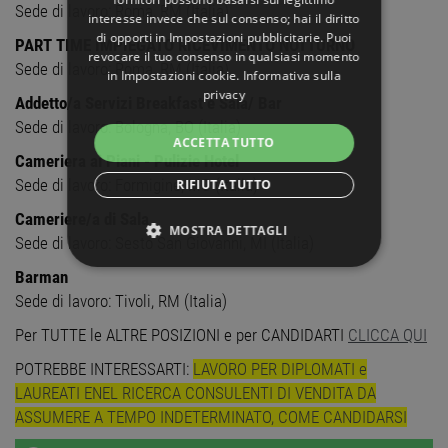
Sede di lavoro: Roma, RM (Italia)
interesse invece che sul consenso; hai il diritto
di opporti in
Impostazioni pubblicitarie
. Puoi
PART TIME IMPIEGATO RICEVIMENTO NOTTURNO
revocare il tuo consenso in qualsiasi momento
Sede di lavoro: Roma, RM (Italia)
in
Impostazioni cookie
.
Informativa sulla
privacy
Addetto/a Servizi Breakfast e Sala/ Bar
Sede di lavoro: Bologna, BO (Italia)
ACCETTA TUTTO
Cameriera ai Piani - Pulizie Hotel
Sede di lavoro: Formigine, MO (Italia)
RIFIUTA TUTTO
Cameriere/a di Sala
MOSTRA DETTAGLI
Sede di lavoro: Sesto San Giovanni, MI (Italia)
STRETTAMENTE NECESSARI
Barman
Sede di lavoro: Tivoli, RM (Italia)
PERFORMANCE
Per TUTTE le ALTRE POSIZIONI e per CANDIDARTI
CLICCA QUI
POTREBBE INTERESSARTI:
LAVORO PER DIPLOMATI e
TARGETING
LAUREATI ENEL RICERCA CONSULENTI DI VENDITA DA
ASSUMERE A TEMPO INDETERMINATO, COME CANDIDARSI
FUNZIONALITÀ