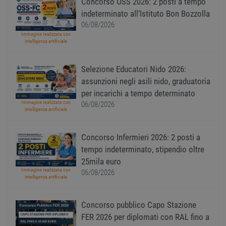
Concorso OSS 2026: 2 posti a tempo
visitat
neces
indeterminato all’Istituto Bon Bozzolla
il ban
cookie
06/08/2026
Cooki
Immagine realizzata con
Scrip
intelligenza artificiale
funzi
corre
receive-cookie-
.adnxs.com
1 anno 1
Quest
Selezione Educatori Nido 2026:
deprecation
mese
viene
assunzioni negli asili nido, graduatoria
utiliz
segnal
per incarichi a tempo determinato
titola
sito w
Immagine realizzata con
06/08/2026
depre
intelligenza artificiale
dei c
ricevu
sistem
Concorso Infermieri 2026: 2 posti a
garan
confo
tempo indeterminato, stipendio oltre
l'adat
agli s
25mila euro
web i
Immagine realizzata con
06/08/2026
evolu
intelligenza artificiale
alla n
sulla 
__cf_bm
29
Quest
Cloudflare Inc.
Concorso pubblico Capo Stazione
minuti
viene
.onesignal.com
58
utiliz
FER 2026 per diplomati con RAL fino a
secondi
distin