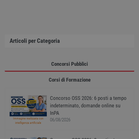
utiliz
mante
variabi
sessi
utente
Norm
è un 
gener
modo 
Articoli per Categoria
il mod
viene
utiliz
esser
specif
sito, 
Concorsi Pubblici
buon 
è man
uno st
Corsi di Formazione
acces
utente
pagin
CookieScriptConsent
1 anno
Quest
CookieScript
Concorso OSS 2026: 6 posti a tempo
viene
www.workisjob.com
indeterminato, domande online su
utiliz
serviz
InPA
Cooki
Script
Immagine realizzata con
06/08/2026
ricord
intelligenza artificiale
prefer
Google Privacy Policy
conse
cooki