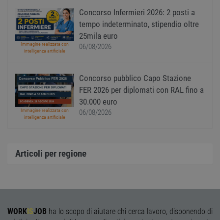
il mod
viene
Concorso Infermieri 2026: 2 posti a
utiliz
tempo indeterminato, stipendio oltre
esser
specif
25mila euro
sito, 
buon 
Immagine realizzata con
06/08/2026
è man
intelligenza artificiale
uno st
acces
utente
Concorso pubblico Capo Stazione
pagin
FER 2026 per diplomati con RAL fino a
CookieScriptConsent
1 anno
Quest
CookieScript
viene
www.workisjob.com
30.000 euro
utiliz
Immagine realizzata con
06/08/2026
serviz
intelligenza artificiale
Cooki
Script
ricord
prefer
Google Privacy Policy
conse
Articoli per regione
cooki
visitat
neces
il ban
cookie
Cooki
Scrip
funzi
corre
WORK
IS
JOB
ha lo scopo di aiutare chi cerca lavoro, disponendo di