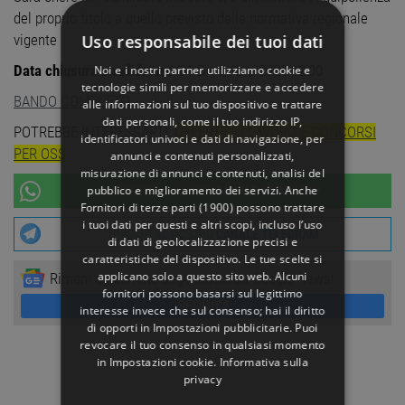
del proprio titolo a quello previsto dalla normativa regionale
Uso responsabile dei tuoi dati
vigente
Data chiusura candidature
: 01 Dicembre 2025 12:00
Noi e i nostri partner utilizziamo cookie e
tecnologie simili per memorizzare e accedere
BANDO COMPLETO
alle informazioni sul tuo dispositivo e trattare
dati personali, come il tuo indirizzo IP,
POTREBBE INTERESSARTI:
OFFERTE DI LAVORO E CONCORSI
identificatori univoci e dati di navigazione, per
PER OSS
annunci e contenuti personalizzati,
misurazione di annunci e contenuti, analisi del
pubblico e miglioramento dei servizi. Anche
UNISCITI AL NOSTRO
CANALE WHATSAPP
Fornitori di terze parti (1900)
possono trattare
i tuoi dati per questi e altri scopi, incluso l’uso
UNISCITI AL NOSTRO
CANALE TELEGRAM
di dati di geolocalizzazione precisi e
caratteristiche del dispositivo. Le tue scelte si
applicano solo a questo sito web. Alcuni
Rimani aggiornato seguendoci su Google News!
fornitori possono basarsi sul legittimo
SEGUICI
interesse invece che sul consenso; hai il diritto
di opporti in
Impostazioni pubblicitarie
. Puoi
revocare il tuo consenso in qualsiasi momento
in
Impostazioni cookie
.
Informativa sulla
privacy