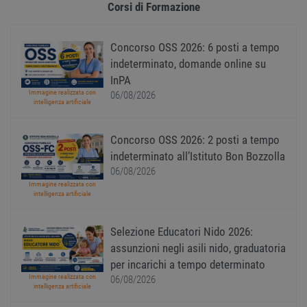
Corsi di Formazione
Targeting
Funzionalità
Non classificati
Concorso OSS 2026: 6 posti a tempo
I cookie strettamente necessari consentono le
indeterminato, domande online su
funzionalità principali del sito web come
l'accesso dell'utente e la gestione dell'account. Il
InPA
sito web non può essere utilizzato correttamente
Immagine realizzata con
06/08/2026
senza i cookie strettamente necessari.
intelligenza artificiale
Nome
Provider
/
Dominio
Scadenza
Descr
Concorso OSS 2026: 2 posti a tempo
PHPSESSID
Sessione
Cooki
PHP.net
gener
www.workisjob.com
indeterminato all’Istituto Bon Bozzolla
applic
basate
06/08/2026
lingu
Immagine realizzata con
PHP. S
intelligenza artificiale
di un
identi
gener
utiliz
Selezione Educatori Nido 2026:
mante
variabi
assunzioni negli asili nido, graduatoria
sessi
per incarichi a tempo determinato
utente
Norm
Immagine realizzata con
06/08/2026
è un 
intelligenza artificiale
gener
modo 