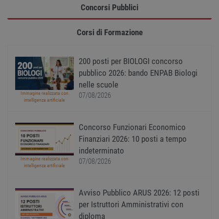
Concorsi Pubblici
Strettamente necessari
Performance
Targeting
Funzionalità
Corsi di Formazione
Non classificati
I cookie strettamente necessari consentono le
200 posti per BIOLOGI concorso
funzionalità principali del sito web come
l'accesso dell'utente e la gestione dell'account. Il
pubblico 2026: bando ENPAB Biologi
sito web non può essere utilizzato correttamente
nelle scuole
senza i cookie strettamente necessari.
Immagine realizzata con
07/08/2026
Nome
Provider
/
Dominio
Scadenza
Descr
intelligenza artificiale
PHPSESSID
Sessione
Cooki
PHP.net
gener
www.workisjob.com
Concorso Funzionari Economico
applic
basate
Finanziari 2026: 10 posti a tempo
lingu
PHP. S
indeterminato
di un
Immagine realizzata con
identi
07/08/2026
intelligenza artificiale
gener
utiliz
mante
variabi
Avviso Pubblico ARUS 2026: 12 posti
sessi
utente
per Istruttori Amministrativi con
Norm
diploma
è un 