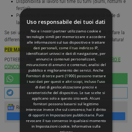
Disponibilità al lavoro full time su turni (diurni, notturni e
festivi);
Possesso di mezzo proprio per raggiungere la sede di
Uso responsabile dei tuoi dati
lavoro.
Noi e i nostri partner utilizziamo cookie e
Se sei una persona empatica, motivata e desiderosa di fare la
tecnologie simili per memorizzare e accedere
differenza nella vita degli altri, invia subito la tua candidatura!
alle informazioni sul tuo dispositivo e trattare
dati personali, come il tuo indirizzo IP,
PER MAGGIORI INFORMAZIONI VISITA IL SITO
identificatori univoci e dati di navigazione, per
annunci e contenuti personalizzati,
POTREBBE INTERESSARTI:
T
UTTE LE OFFERTE DI LAVORO E
misurazione di annunci e contenuti, analisi del
CONCORSI PER OSS
pubblico e miglioramento dei servizi. Anche
Fornitori di terze parti (1900)
possono trattare
UNISCITI AL NOSTRO
CANALE WHATSAPP
i tuoi dati per questi e altri scopi, incluso l’uso
di dati di geolocalizzazione precisi e
caratteristiche del dispositivo. Le tue scelte si
UNISCITI AL NOSTRO
CANALE TELEGRAM
applicano solo a questo sito web. Alcuni
fornitori possono basarsi sul legittimo
Rimani aggiornato seguendoci su Google News!
interesse invece che sul consenso; hai il diritto
di opporti in
Impostazioni pubblicitarie
. Puoi
SEGUICI
revocare il tuo consenso in qualsiasi momento
in
Impostazioni cookie
.
Informativa sulla
privacy