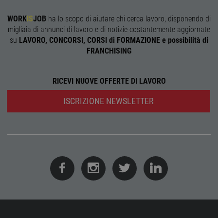
corre
receive-cookie-
.adnxs.com
1 anno 1
Quest
WORK
IS
JOB
ha lo scopo di aiutare chi cerca lavoro, disponendo di
deprecation
mese
viene
migliaia di annunci di lavoro e di notizie costantemente aggiornate
utiliz
segnal
su
LAVORO, CONCORSI, CORSI di FORMAZIONE e possibilità di
titola
FRANCHISING
sito w
depre
dei c
ricevu
sistem
RICEVI NUOVE OFFERTE DI LAVORO
garan
confo
l'adat
ISCRIZIONE NEWSLETTER
agli s
web i
evolu
alla n
sulla 
__cf_bm
29
Quest
Cloudflare Inc.
minuti
viene
.onesignal.com
58
utiliz
secondi
distin
umani
Ciò è
vanta
per il 
Web, a
effett
rappor