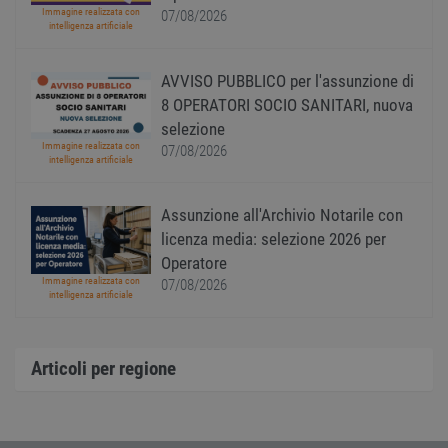
gener
Immagine realizzata con
07/08/2026
modo 
intelligenza artificiale
il mod
viene
utiliz
esser
AVVISO PUBBLICO per l'assunzione di
specif
8 OPERATORI SOCIO SANITARI, nuova
sito, 
buon 
selezione
è man
uno st
Immagine realizzata con
07/08/2026
acces
intelligenza artificiale
utente
pagin
Assunzione all'Archivio Notarile con
CookieScriptConsent
1 anno
Quest
CookieScript
viene
www.workisjob.com
licenza media: selezione 2026 per
utiliz
serviz
Operatore
Cooki
Immagine realizzata con
07/08/2026
Script
intelligenza artificiale
ricord
prefer
Google Privacy Policy
conse
cooki
visitat
Articoli per regione
neces
il ban
cookie
Cooki
Scrip
funzi