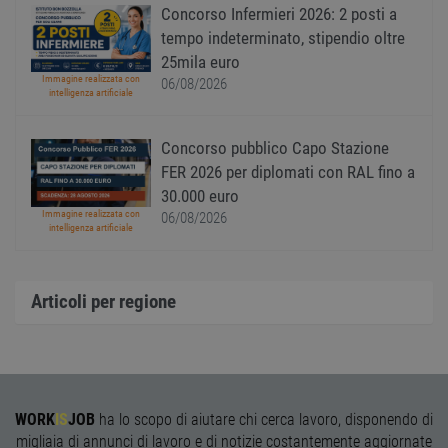
receive-cookie-
.adnxs.com
1 anno 1
Quest
Concorso Infermieri 2026: 2 posti a
deprecation
mese
viene
utiliz
tempo indeterminato, stipendio oltre
segnal
titola
25mila euro
sito w
Immagine realizzata con
06/08/2026
depre
intelligenza artificiale
dei c
ricevu
sistem
garan
Concorso pubblico Capo Stazione
confo
FER 2026 per diplomati con RAL fino a
l'adat
agli s
30.000 euro
web i
evolu
Immagine realizzata con
06/08/2026
alla n
intelligenza artificiale
sulla 
__cf_bm
29
Quest
Cloudflare Inc.
minuti
viene
.onesignal.com
Articoli per regione
58
utiliz
secondi
distin
umani
Ciò è
vanta
per il 
Web, a
effett
rappor
WORK
IS
JOB
ha lo scopo di aiutare chi cerca lavoro, disponendo di
sull'ut
propri
migliaia di annunci di lavoro e di notizie costantemente aggiornate