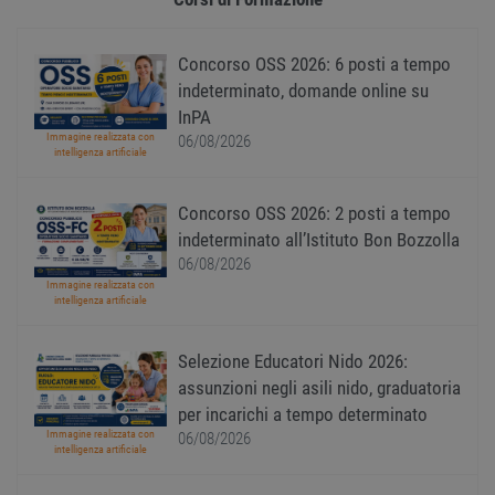
il mod
viene
utiliz
esser
Concorso OSS 2026: 6 posti a tempo
specif
sito, 
indeterminato, domande online su
buon 
è man
InPA
uno st
Immagine realizzata con
acces
06/08/2026
intelligenza artificiale
utente
pagin
CookieScriptConsent
1 anno
Quest
CookieScript
Concorso OSS 2026: 2 posti a tempo
viene
www.workisjob.com
utiliz
indeterminato all’Istituto Bon Bozzolla
serviz
06/08/2026
Cooki
Script
Immagine realizzata con
ricord
intelligenza artificiale
prefer
Google Privacy Policy
conse
cooki
visitat
Selezione Educatori Nido 2026:
neces
assunzioni negli asili nido, graduatoria
il ban
cookie
per incarichi a tempo determinato
Cooki
Scrip
Immagine realizzata con
06/08/2026
funzi
intelligenza artificiale
corre