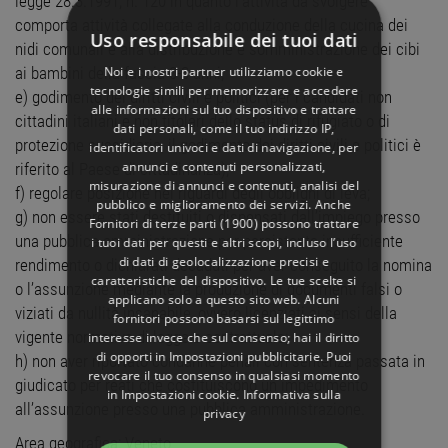
legge 28.3.1991, n. 120 in quanto l’attività da svolgere
comporta attività collegate alla conduzione della cucina dei
Uso responsabile dei tuoi dati
nidi comunali e alla distribuzione e somministrazione dei cibi
Noi e i nostri partner utilizziamo cookie e
ai bambini della fascia 0-3 anni;
tecnologie simili per memorizzare e accedere
e) godimento dei diritti civili e politici (per i candidati non
alle informazioni sul tuo dispositivo e trattare
cittadini italiani e non titolari dello status di rifugiato o di
dati personali, come il tuo indirizzo IP,
protezione sussidiaria, il godimento dei diritti civili e politici è
identificatori univoci e dati di navigazione, per
annunci e contenuti personalizzati,
riferito al Paese di cittadinanza);
misurazione di annunci e contenuti, analisi del
f) regolare posizione nei riguardi degli obblighi di leva;
pubblico e miglioramento dei servizi. Anche
g) non essere stati destituiti o dispensati dall’impiego presso
Fornitori di terze parti (1900)
possono trattare
una pubblica amministrazione per persistente insufficiente
i tuoi dati per questi e altri scopi, incluso l’uso
di dati di geolocalizzazione precisi e
rendimento o dichiarati decaduti per aver conseguito la nomina
caratteristiche del dispositivo. Le tue scelte si
o l’assunzione mediante la produzione di documenti falsi o
applicano solo a questo sito web. Alcuni
viziati da nullità insanabile, ovvero licenziati ai sensi della
fornitori possono basarsi sul legittimo
vigente normativa di legge o contrattuale;
interesse invece che sul consenso; hai il diritto
di opporti in
Impostazioni pubblicitarie
. Puoi
h) non aver riportato condanne penali con sentenza passata in
revocare il tuo consenso in qualsiasi momento
giudicato per reati che costituiscono un impedimento
in
Impostazioni cookie
.
Informativa sulla
all’assunzione presso una pubblica amministrazione.
privacy
Area geografica: Veneto