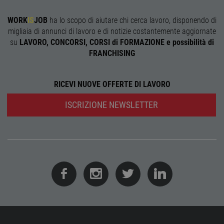
web i
evolu
alla n
WORK
IS
JOB
ha lo scopo di aiutare chi cerca lavoro, disponendo di
sulla 
migliaia di annunci di lavoro e di notizie costantemente aggiornate
__cf_bm
29
Quest
Cloudflare Inc.
su
LAVORO, CONCORSI, CORSI di FORMAZIONE e possibilità di
minuti
viene
.onesignal.com
FRANCHISING
58
utiliz
secondi
distin
umani
Ciò è
vanta
RICEVI NUOVE OFFERTE DI LAVORO
per il 
Web, a
effett
ISCRIZIONE NEWSLETTER
rappor
sull'ut
propri
Web.
Nome
Provider
/
Dominio
Scadenza
Descrizione
Provider
/
Nome
Scadenza
Descrizione
n_one
.neural33.cdnwebcloud.com
1 anno
Dominio
Provider
/
Nome
Scadenza
Descrizione
Dominio
FCNEC
.workisjob.com
1 anno
Questo
Nome
Provider
/
Dominio
Scadenza
Descrizion
cookie viene
_ga_DSL2JL51PR
.workisjob.com
1 anno 1
Questo cookie
utilizzato per
mese
viene utilizzato
__gads
1 anno
Questo coo