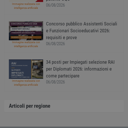
viene
www.workisjob.com
Immagine realizzata con
06/08/2026
utiliz
intelligenza artificiale
serviz
Cooki
Script
ricord
Concorso pubblico Assistenti Sociali
prefer
e Funzionari Socioeducativi 2026:
Google Privacy Policy
conse
cooki
requisiti e prove
visitat
neces
Immagine realizzata con
06/08/2026
il ban
intelligenza artificiale
cookie
Cooki
Scrip
34 posti per Impiegati selezione RAI
funzi
corre
per Diplomati 2026: informazioni e
receive-cookie-
.adnxs.com
1 anno 1
Quest
come partecipare
deprecation
mese
viene
Immagine realizzata con
06/08/2026
utiliz
intelligenza artificiale
segnal
titola
sito w
depre
dei c
Articoli per regione
ricevu
sistem
garan
confo
l'adat
agli s