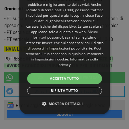
pubblico e miglioramento dei servizi. Anche
Orario di Lavoro:
Fornitori di terze parti (1900)
possono trattare
i tuoi dati per questi e altri scopi, incluso l’uso
- FT su turni (6-14 /14-22/ 22-06.00) si lavora 5 gg su 7 con 2 di
di dati di geolocalizzazione precisi e
riposo che non coincidono sempre con il sabato e domenica
caratteristiche del dispositivo. Le tue scelte si
applicano solo a questo sito web. Alcuni
- PT serale dal lunedì al venerdì 17-22
fornitori possono basarsi sul legittimo
- PT verticale sabato 6-14 / domenica 14-22/ lunedì 10-18
interesse invece che sul consenso; hai il diritto
di opporti in
Impostazioni pubblicitarie
. Puoi
INVIA LA TUA CANDIDATURA
revocare il tuo consenso in qualsiasi momento
POTREBBE INTERESSARTI ANCHE:
TUTTE LE OFFERTE DI
in
Impostazioni cookie
.
Informativa sulla
privacy
LAVORO E CONCORSI PUBBLICI 2025 PER DIPLOMATI
UNISCITI AL NOSTRO
CANALE WHATSAPP
ACCETTA TUTTO
RIFIUTA TUTTO
UNISCITI AL NOSTRO
CANALE TELEGRAM
MOSTRA DETTAGLI
Rimani aggiornato seguendoci su Google News!
SEGUICI
STRETTAMENTE NECESSARI