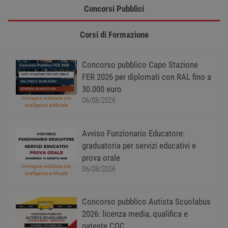
PHPSESSID
Sessione
Cooki
PHP.net
Concorsi Pubblici
gener
www.workisjob.com
applic
basate
lingu
Corsi di Formazione
PHP. S
di un
identi
gener
Concorso pubblico Capo Stazione
utiliz
mante
FER 2026 per diplomati con RAL fino a
variabi
30.000 euro
sessi
utente
Immagine realizzata con
06/08/2026
Norm
intelligenza artificiale
è un 
gener
modo 
il mod
Avviso Funzionario Educatore:
viene
graduatoria per servizi educativi e
utiliz
esser
prova orale
specif
Immagine realizzata con
sito, 
06/08/2026
intelligenza artificiale
buon 
è man
uno st
acces
Concorso pubblico Autista Scuolabus
utente
pagin
2026: licenza media, qualifica e
patente CQC
CookieScriptConsent
1 anno
Quest
CookieScript