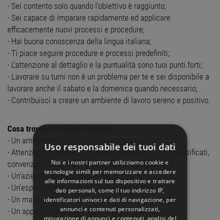
- Sei contento solo quando l'obiettivo è raggiunto;
- Sei capace di imparare rapidamente ed applicare
efficacemente nuovi processi e procedure;
- Hai buona conoscenza della lingua italiana;
- Ti piace seguire procedure e processi predefiniti;
- L'attenzione al dettaglio e la puntualità sono tuoi punti forti;
- Lavorare su turni non è un problema per te e sei disponibile a
lavorare anche il sabato e la domenica quando necessario;
- Contribuisci a creare un ambiente di lavoro sereno e positivo.
Cosa troverai in Fiege Logistics:
- Un ambiente dinamico, determinato e positivo;
Uso responsabile dei tuoi dati
- Attenzione al dipendente: mensa aziendale, turni diversificati,
Noi e i nostri partner utilizziamo cookie e
convenzioni mirate, gympass, app per car sharing;
tecnologie simili per memorizzare e accedere
- Un'azienda tanto innovativa quanto seria;
alle informazioni sul tuo dispositivo e trattare
- Un'esperienza in un magazzino d'avanguardia;
dati personali, come il tuo indirizzo IP,
- Un magazzino sicuro, climatizzato, ordinato e pulito;
identificatori univoci e dati di navigazione, per
annunci e contenuti personalizzati,
- Un approccio alla logistica nuovo e moderno.
misurazione di annunci e contenuti, analisi del