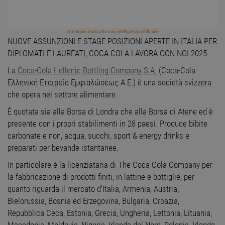
Immagine realizzata con intelligenza artificiale
NUOVE ASSUNZIONI E STAGE POSIZIONI APERTE IN ITALIA PER
DIPLOMATI E LAUREATI, COCA COLA LAVORA CON NOI 2025
La
Coca-Cola Hellenic Bottling Company S.A.
(Coca-Cola
Ελληνική Εταιρεία Εμφιαλώσεως A.E.) è una società svizzera
che opera nel settore alimentare.
È quotata sia alla Borsa di Londra che alla Borsa di Atene ed è
presente con i propri stabilimenti in 28 paesi. Produce bibite
carbonate e non, acqua, succhi, sport & energy drinks e
preparati per bevande istantanee.
In particolare è la licenziataria di The Coca-Cola Company per
la fabbricazione di prodotti finiti, in lattine e bottiglie, per
quanto riguarda il mercato d'Italia, Armenia, Austria,
Bielorussia, Bosnia ed Erzegovina, Bulgaria, Croazia,
Repubblica Ceca, Estonia, Grecia, Ungheria, Lettonia, Lituania,