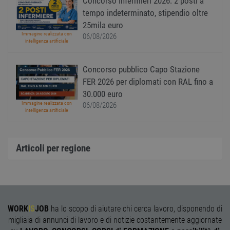
Concorso Infermieri 2026: 2 posti a
Cooki
tempo indeterminato, stipendio oltre
Script
ricord
25mila euro
prefer
Google Privacy Policy
conse
Immagine realizzata con
06/08/2026
cooki
intelligenza artificiale
visitat
neces
il ban
Concorso pubblico Capo Stazione
cookie
Cooki
FER 2026 per diplomati con RAL fino a
Scrip
funzi
30.000 euro
corre
Immagine realizzata con
06/08/2026
intelligenza artificiale
receive-cookie-
.adnxs.com
1 anno 1
Quest
deprecation
mese
viene
utiliz
segnal
titola
Articoli per regione
sito w
depre
dei c
ricevu
sistem
garan
confo
l'adat
agli s
WORK
IS
JOB
ha lo scopo di aiutare chi cerca lavoro, disponendo di
web i
migliaia di annunci di lavoro e di notizie costantemente aggiornate
evolu
alla n