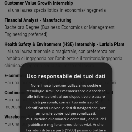
Customer Value Growth Internship
Hai una laurea specialistica in economia/ingegneria
Financial Analyst - Manufacturing
Bachelor’s Degree (Business Economics or Management
Engineering preferred)
Health Safety & Environment (HSE) Internship - Lurisia Plant
Hai una laurea triennale o magistrale, con preferenza per
l’ambito di Ingegneria per l’ambiente e il territorio/ingegneria
chimica/ingegneria per la sicurezza del lavoro
Uso responsabile dei tuoi dati
E-commerce FSA Internship
Hai una laurea Triennale o Magistrale in Economia o affini
Noi e i nostri partner utilizziamo cookie e
tecnologie simili per memorizzare e accedere
Continuous Improvement Internship - Marcianise Plant
alle informazioni sul tuo dispositivo e trattare
Hai una laurea preferibilmente magistrale in ingegneria
dati personali, come il tuo indirizzo IP,
meccanica/gestionale/industriale
identificatori univoci e dati di navigazione, per
annunci e contenuti personalizzati,
Warehouse Service Specialist - Oricola Plant
misurazione di annunci e contenuti, analisi del
Hai una laurea magistrale in Ingegneria Gestionale
pubblico e miglioramento dei servizi. Anche
Fornitori di terze parti (1900)
possono trattare