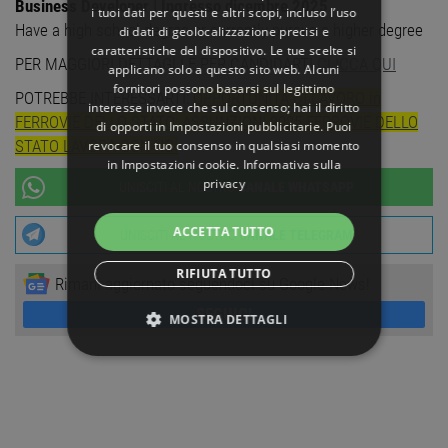
Business Developer | Ingresso dicembre 2025
i tuoi dati per questi e altri scopi, incluso l’uso
Have a high school degree or currently pursue a higher degree
di dati di geolocalizzazione precisi e
caratteristiche del dispositivo. Le tue scelte si
PER MAGGIORI DETTAGLI E PER CANDIDARTI
CLICCA QUI
applicano solo a questo sito web. Alcuni
fornitori possono basarsi sul legittimo
POTREBBE INTERESSARTI:
OPPORTUNITÀ DI LAVORO in
interesse invece che sul consenso; hai il diritto
FERROVIE DELLO STATO: ASSUNZIONI 2025 FERROVIE DELLO
di opporti in
Impostazioni pubblicitarie
. Puoi
STATO LAVORA CON NOI
revocare il tuo consenso in qualsiasi momento
in
Impostazioni cookie
.
Informativa sulla
privacy
UNISCITI AL NOSTRO
CANALE WHATSAPP
ACCETTA TUTTO
UNISCITI AL NOSTRO
CANALE TELEGRAM
RIFIUTA TUTTO
Rimani aggiornato seguendoci su Google News!
SEGUICI
MOSTRA DETTAGLI
STRETTAMENTE NECESSARI
PERFORMANCE