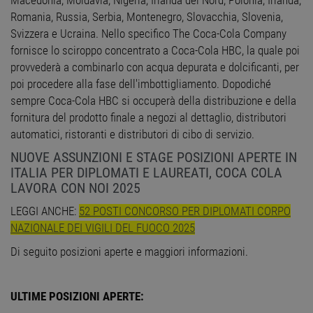
Macedonia, Moldavia, Nigeria, Irlanda del Nord, Polonia, Irlanda,
Romania, Russia, Serbia, Montenegro, Slovacchia, Slovenia,
Svizzera e Ucraina. Nello specifico The Coca-Cola Company
fornisce lo sciroppo concentrato a Coca-Cola HBC, la quale poi
provvederà a combinarlo con acqua depurata e dolcificanti, per
poi procedere alla fase dell'imbottigliamento. Dopodiché
sempre Coca-Cola HBC si occuperà della distribuzione e della
fornitura del prodotto finale a negozi al dettaglio, distributori
automatici, ristoranti e distributori di cibo di servizio.
NUOVE ASSUNZIONI E STAGE POSIZIONI APERTE IN
ITALIA PER DIPLOMATI E LAUREATI, COCA COLA
LAVORA CON NOI 2025
LEGGI ANCHE:
52 POSTI CONCORSO PER DIPLOMATI CORPO
NAZIONALE DEI VIGILI DEL FUOCO 2025
Di seguito posizioni aperte e maggiori informazioni.
ULTIME POSIZIONI APERTE: