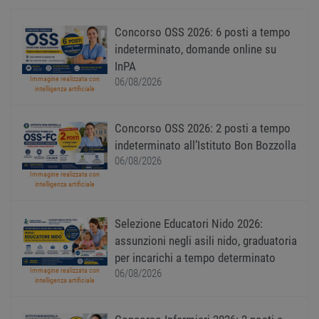
basate
lingu
PHP. S
Concorso OSS 2026: 6 posti a tempo
di un
identi
indeterminato, domande online su
gener
InPA
utiliz
mante
Immagine realizzata con
06/08/2026
variabi
intelligenza artificiale
sessi
utente
Norm
è un 
Concorso OSS 2026: 2 posti a tempo
gener
indeterminato all’Istituto Bon Bozzolla
modo 
il mod
06/08/2026
viene
utiliz
Immagine realizzata con
esser
intelligenza artificiale
specif
sito, 
buon 
Selezione Educatori Nido 2026:
è man
uno st
assunzioni negli asili nido, graduatoria
acces
utente
per incarichi a tempo determinato
pagin
Immagine realizzata con
06/08/2026
intelligenza artificiale
CookieScriptConsent
1 anno
Quest
CookieScript
viene
www.workisjob.com
utiliz
serviz