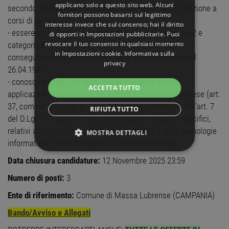
applicano solo a questo sito web. Alcuni
secondo grado di durata quinquennale, valido per l’iscrizione a
fornitori possono basarsi sul legittimo
corsi di laurea;
interesse invece che sul consenso; hai il diritto
- essere in possesso di Patente di guida di Categoria A2 e
di opporti in
Impostazioni pubblicitarie
. Puoi
revocare il tuo consenso in qualsiasi momento
categoria B (ovvero della sola patente di Categoria B
in
Impostazioni cookie
.
Informativa sulla
conseguita senza alcuna limitazione in data anteriore al
privacy
26.04.1988);
- conoscenza dell’uso delle apparecchiature e delle
ACCETTA TUTTO
applicazioni informatiche più diffuse e della lingua inglese (art.
37, comma 1, D. Lgs. N. 165/2001, come modificato dall’art. 7
RIFIUTA TUTTO
del D.Lgs. n. 75/2017). L’accertamento dei requisiti specifici,
relativi alla conoscenza della lingua inglese e delle tecnologie
MOSTRA DETTAGLI
informatiche, sarà effettuato in sede di prova orale
STRETTAMENTE NECESSARI
Data chiusura candidature:
12 Novembre 2025 23:59
Numero di posti:
3
PERFORMANCE
Ente di riferimento:
Comune di Massa Lubrense (CAMPANIA)
TARGETING
Bando/Avviso e Allegati
FUNZIONALITÀ