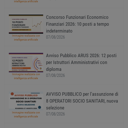
Google Privacy Policy
conse
intelligenza artificiale
cooki
visitat
neces
Concorso Funzionari Economico
il ban
cookie
Finanziari 2026: 10 posti a tempo
Cooki
Scrip
indeterminato
funzi
Immagine realizzata con
07/08/2026
corre
intelligenza artificiale
receive-cookie-
.adnxs.com
1 anno 1
Quest
deprecation
mese
viene
utiliz
Avviso Pubblico ARUS 2026: 12 posti
segnal
per Istruttori Amministrativi con
titola
sito w
diploma
depre
dei c
Immagine realizzata con
07/08/2026
ricevu
intelligenza artificiale
sistem
garan
confo
AVVISO PUBBLICO per l'assunzione di
l'adat
agli s
8 OPERATORI SOCIO SANITARI, nuova
web i
evolu
selezione
alla n
Immagine realizzata con
07/08/2026
sulla 
intelligenza artificiale
__cf_bm
29
Quest
Cloudflare Inc.
minuti
viene
.onesignal.com