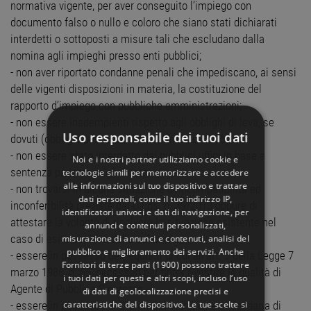
normativa vigente, per aver conseguito l’impiego con
documento falso o nullo e coloro che siano stati dichiarati
interdetti o sottoposti a misure tali che escludano dalla
nomina agli impieghi presso enti pubblici;
- non aver riportato condanne penali che impediscano, ai sensi
delle vigenti disposizioni in materia, la costituzione del
rapporto d’impiego con pubbliche amministrazioni;
- non essere inadempienti rispetto agli obblighi di leva, se
Uso responsabile dei tuoi dati
dovuti (obblighi per maschi nati prima del 1985);
- non essere stato interdetto dai pubblici uffici in base a
Noi e i nostri partner utilizziamo cookie e
sentenza passata in giudicato;
tecnologie simili per memorizzare e accedere
alle informazioni sul tuo dispositivo e trattare
- non trovarsi in alcuna situazione di incompatibilità ed
dati personali, come il tuo indirizzo IP,
inconferibilità previste dal D.Lgs. n. 39/2013 oppure di
identificatori univoci e dati di navigazione, per
attestare la volontà di risolvere la situazione esistente nel
annunci e contenuti personalizzati,
caso di esito positivo della selezione;
misurazione di annunci e contenuti, analisi del
pubblico e miglioramento dei servizi. Anche
- essere in possesso dei requisiti di cui all'art. 5 della Legge 7
Fornitori di terze parti (1900)
possono trattare
marzo 1986, n. 65, necessari per poter rivestire la qualità di
i tuoi dati per questi e altri scopi, incluso l’uso
Agente di Pubblica Sicurezza;
di dati di geolocalizzazione precisi e
caratteristiche del dispositivo. Le tue scelte si
- essere in possesso di Diploma di istruzione secondaria di