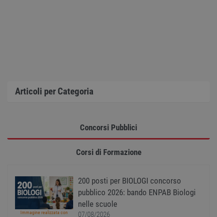
identi
gener
utiliz
mante
variabi
sessi
utente
Norm
è un 
gener
modo 
il mod
viene
Articoli per Categoria
utiliz
esser
specif
sito, 
buon 
è man
Concorsi Pubblici
uno st
acces
utente
Corsi di Formazione
pagin
CookieScriptConsent
1 anno
Quest
CookieScript
viene
www.workisjob.com
utiliz
200 posti per BIOLOGI concorso
serviz
pubblico 2026: bando ENPAB Biologi
Cooki
Script
nelle scuole
ricord
prefer
Immagine realizzata con
07/08/2026