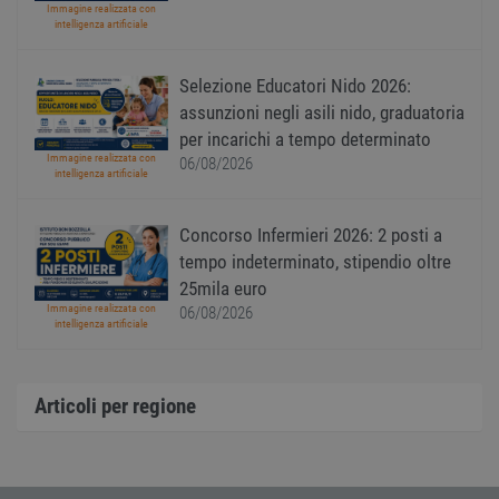
viene
www.workisjob.com
Immagine realizzata con
utiliz
intelligenza artificiale
serviz
Cooki
Script
Selezione Educatori Nido 2026:
ricord
prefer
assunzioni negli asili nido, graduatoria
Google Privacy Policy
conse
cooki
per incarichi a tempo determinato
visitat
Immagine realizzata con
neces
06/08/2026
intelligenza artificiale
il ban
cookie
Cooki
Scrip
Concorso Infermieri 2026: 2 posti a
funzi
corre
tempo indeterminato, stipendio oltre
25mila euro
receive-cookie-
.adnxs.com
1 anno 1
Quest
deprecation
mese
viene
Immagine realizzata con
06/08/2026
utiliz
intelligenza artificiale
segnal
titola
sito w
depre
dei c
Articoli per regione
ricevu
sistem
garan
confo
l'adat
agli s