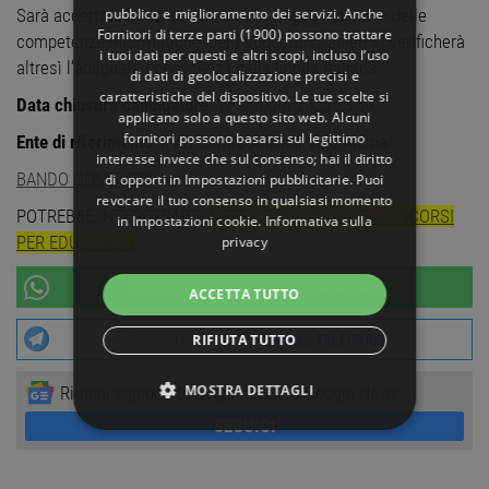
pubblico e miglioramento dei servizi. Anche
Sarà accertata la conoscenza della lingua inglese e delle
Fornitori di terze parti (1900)
possono trattare
competenze informatiche; per i soggetti stranieri si verificherà
i tuoi dati per questi e altri scopi, incluso l’uso
altresì l’adeguata conoscenza della lingua italiana.
di dati di geolocalizzazione precisi e
caratteristiche del dispositivo. Le tue scelte si
Data chiusura candidature
: 17 Ottobre 2025 23:59
applicano solo a questo sito web. Alcuni
fornitori possono basarsi sul legittimo
Ente di riferimento
: IPAB Centro Anziani Villa Aldina
interesse invece che sul consenso; hai il diritto
BANDO COMPLETO
di opporti in
Impostazioni pubblicitarie
. Puoi
revocare il tuo consenso in qualsiasi momento
POTREBBE INTERESSARTI:
OFFERTE DI LAVORO E CONCORSI
in
Impostazioni cookie
.
Informativa sulla
PER EDUCATORI
privacy
UNISCITI AL NOSTRO
CANALE WHATSAPP
ACCETTA TUTTO
RIFIUTA TUTTO
UNISCITI AL NOSTRO
CANALE TELEGRAM
MOSTRA DETTAGLI
Rimani aggiornato seguendoci su Google News!
SEGUICI
STRETTAMENTE NECESSARI