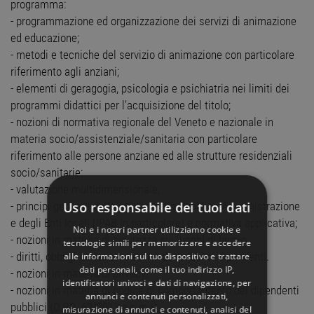
programma:
- programmazione ed organizzazione dei servizi di animazione
ed educazione;
- metodi e tecniche del servizio di animazione con particolare
riferimento agli anziani;
- elementi di geragogia, psicologia e psichiatria nei limiti dei
programmi didattici per l’acquisizione del titolo;
- nozioni di normativa regionale del Veneto e nazionale in
materia socio/assistenziale/sanitaria con particolare
riferimento alle persone anziane ed alle strutture residenziali
socio/sanitarie;
- valutazione multidimensionale;
Uso responsabile dei tuoi dati
- principi generali della attività della Pubblica Amministrazione
e degli Enti locali (IPAB in particolare) e normativa applicativa;
Noi e i nostri partner utilizziamo cookie e
- nozioni in materia di sicurezza sui luoghi di lavoro;
tecnologie simili per memorizzare e accedere
- diritti, obblighi e responsabilità dei pubblici dipendenti.
alle informazioni sul tuo dispositivo e trattare
dati personali, come il tuo indirizzo IP,
- nozioni in materia di privacy;
identificatori univoci e dati di navigazione, per
- nozioni in materia di codice di comportamento dei dipendenti
annunci e contenuti personalizzati,
pubblici (D.P.R. 62/2013 e s.m.i).
misurazione di annunci e contenuti, analisi del