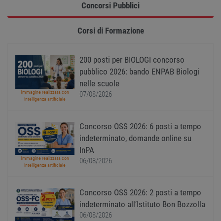
PHPSESSID
Sessione
Cooki
PHP.net
Concorsi Pubblici
gener
www.workisjob.com
applic
basate
Corsi di Formazione
lingu
PHP. S
di un
identi
gener
200 posti per BIOLOGI concorso
utiliz
pubblico 2026: bando ENPAB Biologi
mante
variabi
nelle scuole
sessi
utente
Immagine realizzata con
07/08/2026
Norm
intelligenza artificiale
è un 
gener
modo 
Concorso OSS 2026: 6 posti a tempo
il mod
viene
indeterminato, domande online su
utiliz
esser
InPA
specif
Immagine realizzata con
06/08/2026
sito, 
intelligenza artificiale
buon 
è man
uno st
acces
Concorso OSS 2026: 2 posti a tempo
utente
pagin
indeterminato all’Istituto Bon Bozzolla
06/08/2026
CookieScriptConsent
1 anno
Quest
CookieScript