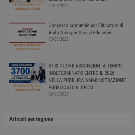
è un 
Immagine realizzata con
10/08/2026
gener
intelligenza artificiale
modo 
il mod
viene
utiliz
Concorso comunale per Educatore di
esser
specif
Asilo Nido per Servizi Educativi
sito, 
10/08/2026
buon 
è man
Immagine realizzata con
uno st
intelligenza artificiale
acces
utente
pagin
3700 NUOVE ASSUNZIONI A TEMPO
CookieScriptConsent
1 anno
Quest
CookieScript
INDETERMINATO ENTRO IL 2026
viene
www.workisjob.com
utiliz
NELLA PUBBLICA AMMINISTRAZIONE
serviz
Immagine realizzata con
Cooki
PUBBLICATO IL DPCM
intelligenza artificiale
Script
09/08/2026
ricord
prefer
Google Privacy Policy
conse
cooki
visitat
neces
Articoli per regione
il ban
cookie
Cooki
Scrip