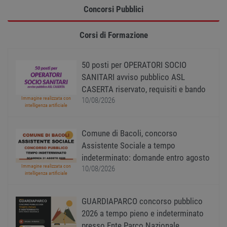
Concorsi Pubblici
Strettamente necessari
Performance
Targeting
Funzionalità
Corsi di Formazione
Non classificati
I cookie strettamente necessari consentono le
50 posti per OPERATORI SOCIO
funzionalità principali del sito web come
SANITARI avviso pubblico ASL
l'accesso dell'utente e la gestione dell'account. Il
sito web non può essere utilizzato correttamente
CASERTA riservato, requisiti e bando
senza i cookie strettamente necessari.
Immagine realizzata con
10/08/2026
intelligenza artificiale
Nome
Provider
/
Dominio
Scadenza
Descr
PHPSESSID
Sessione
Cooki
PHP.net
gener
www.workisjob.com
Comune di Bacoli, concorso
applic
Assistente Sociale a tempo
basate
lingu
indeterminato: domande entro agosto
PHP. S
di un
Immagine realizzata con
10/08/2026
identi
intelligenza artificiale
gener
utiliz
mante
GUARDIAPARCO concorso pubblico
variabi
sessi
2026 a tempo pieno e indeterminato
utente
Norm
presso Ente Parco Nazionale