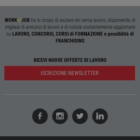
funzi
corre
receive-cookie-
.adnxs.com
1 anno 1
Quest
WORK
IS
JOB
ha lo scopo di aiutare chi cerca lavoro, disponendo di
deprecation
mese
viene
utiliz
migliaia di annunci di lavoro e di notizie costantemente aggiornate
segnal
titola
su
LAVORO, CONCORSI, CORSI di FORMAZIONE e possibilità di
sito w
FRANCHISING
depre
dei c
ricevu
sistem
garan
RICEVI NUOVE OFFERTE DI LAVORO
confo
l'adat
ISCRIZIONE NEWSLETTER
agli s
web i
evolu
alla n
sulla 
__cf_bm
29
Quest
Cloudflare Inc.
minuti
viene
.onesignal.com
58
utiliz
secondi
distin
umani
Ciò è
vanta
per il 
Web, a
effett