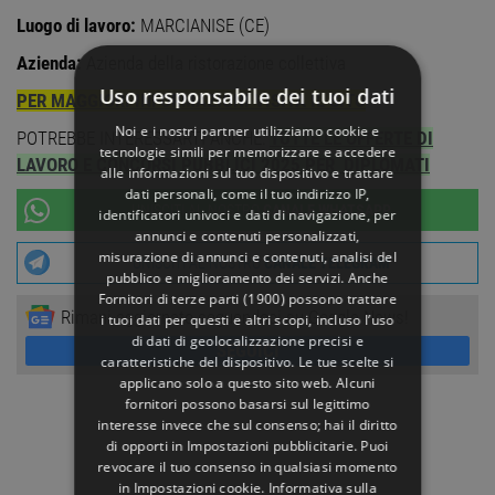
Luogo di lavoro:
MARCIANISE (CE)
Azienda:
Azienda della ristorazione collettiva
Uso responsabile dei tuoi dati
PER MAGGIORI INFORMAZIONI VISITA IL SITO
Noi e i nostri partner utilizziamo cookie e
POTREBBE INTERESSARTI ANCHE:
TUTTE LE OFFERTE DI
tecnologie simili per memorizzare e accedere
LAVORO E CONCORSI PUBBLICI 2025 PER DIPLOMATI
alle informazioni sul tuo dispositivo e trattare
dati personali, come il tuo indirizzo IP,
UNISCITI AL NOSTRO
CANALE WHATSAPP
identificatori univoci e dati di navigazione, per
annunci e contenuti personalizzati,
misurazione di annunci e contenuti, analisi del
UNISCITI AL NOSTRO
CANALE TELEGRAM
pubblico e miglioramento dei servizi. Anche
Fornitori di terze parti (1900)
possono trattare
Rimani aggiornato seguendoci su Google News!
i tuoi dati per questi e altri scopi, incluso l’uso
di dati di geolocalizzazione precisi e
SEGUICI
caratteristiche del dispositivo. Le tue scelte si
applicano solo a questo sito web. Alcuni
fornitori possono basarsi sul legittimo
interesse invece che sul consenso; hai il diritto
di opporti in
Impostazioni pubblicitarie
. Puoi
revocare il tuo consenso in qualsiasi momento
in
Impostazioni cookie
.
Informativa sulla