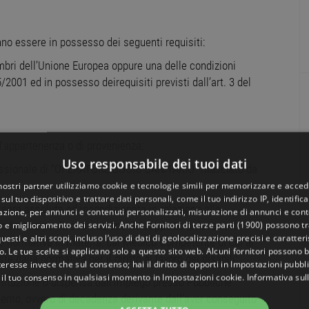
no essere in possesso dei seguenti requisiti:
embri dell’Unione Europea oppure una delle condizioni
/2001 ed in possesso deirequisiti previsti dall’art. 3 del
i d’appartenenza o di provenienza;
Uso responsabile dei tuoi dati
ofessionale di “OPERATORE SOCIO SANITARIO” rilasciato da
 nostri partner utilizziamo cookie e tecnologie simili per memorizzare e acced
sul tuo dispositivo e trattare dati personali, come il tuo indirizzo IP, identifica
essere assoluta ed incondizionata in relazione alle
gazione, per annunci e contenuti personalizzati, misurazione di annunci e conte
o e miglioramento dei servizi. Anche
Fornitori di terze parti (1900)
possono tra
ndizione per la costituzione del rapporto di lavoro;
uesti e altri scopi, incluso l’uso di dati di geolocalizzazione precisi e caratter
nte normativa in materia, dal Medico Competente di cui al
o. Le tue scelte si applicano solo a questo sito web. Alcuni fornitori possono 
e dalla normativa per il diritto al lavoro dei disabili;
teresse invece che sul consenso; hai il diritto di opporti in
Impostazioni pubbli
 il tuo consenso in qualsiasi momento in
Impostazioni cookie
.
Informativa sul
stituzione o dispensa dall'impiego presso Pubbliche
ento, ovvero di decadenza derivante dall'aver conseguito