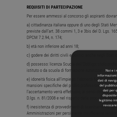
REQUISITI DI PARTECIPAZIONE
Per essere ammessi al concorso gli aspiranti dovran
a) cittadinanza italiana oppure di uno degli Stati M
previste dall’art. 38 commi 1, 3 e 3bis del D. Lgs. 165
DPCM 7.2.94, n. 174;
b) età non inferiore ad anni 18;
c) godere dei diritti civili e politici anche negli Stat
d) possesso: licenza Scuola dell’Obbligo; titolo pr
istituto o da scuola di formazione autorizzati
Noi e i
informazioni 
e) idoneità fisica all’impiego: l’idoneità fisica deve 
dati di navi
del pubblic
mansioni specifiche del profilo professionale ed è co
dati per q
l’accertamento verrà effettuato, ai sensi della vige
dispositiv
D.lgs. n. 81/2008 e nel rispetto delle procedure previst
legittimo in
revocare
f) inesistenza di provvedimenti di licenziamento, de
Amministrazioni per persistente insufficiente rendim