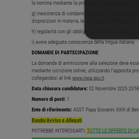
la nomina mediante la produzione di documenti falsi o
g) inesistenza di condanne penali e/o di procediment
disposizioni in materia, la costituzione del rapport
h) regolarità con gli obblighi di leva per i cittadini sog
i) avere adeguata conoscenza della lingua italiana.
STRETTAMENTE 
DOMANDE DI PARTECIPAZIONE
NON CLASSIFICA
La domanda di ammissione alla selezione deve esser
mediante iscrizione online, utilizzando l’apposita pr
collegandosi al link
www.inpa.gov.it
Stre
Data chiusura candidature:
02 Novembre 2025 23:5
I cookie strettamente necessa
Numero di posti
: 1
web non può essere utilizza
Ente di riferimento:
ASST Papa Giovanni XXIII di Be
Nome
Pr
Bando/Avviso e Allegati
PHPSESSID
PH
ww
POTREBBE INTERESSARTI:
T
UTTE LE OFFERTE DI L