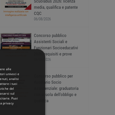
Scuolabus 2026: licenza
media, qualifica e patente
Immagine realizzata con
CQC
intelligenza artificiale
06/08/2026
Concorso pubblico
Assistenti Sociali e
Funzionari Socioeducativi
Immagine realizzata con
2026: requisiti e prove
intelligenza artificiale
06/08/2026
ere alle
tori univoci e
Concorso pubblico per
nuti, analisi
Ausiliario Socio
ttare i tuoi
Assistenziale: graduatoria
istiche del
basarsi sul
Immagine realizzata con
con scuola dell'obbligo e
intelligenza artificiale
citarie
. Puoi
qualifica
la privacy
05/08/2026