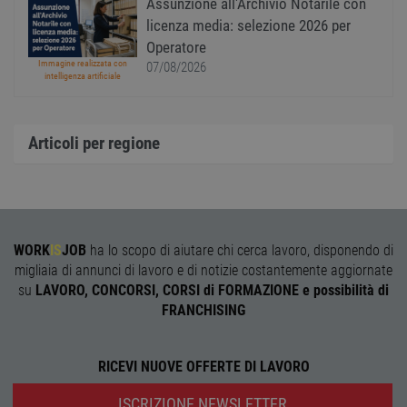
Google Privacy Policy
Assunzione all'Archivio Notarile con
cooki
licenza media: selezione 2026 per
visitat
neces
Operatore
il ban
cookie
Immagine realizzata con
07/08/2026
Cooki
intelligenza artificiale
Scrip
funzi
corre
Articoli per regione
receive-cookie-
.adnxs.com
1 anno 1
Quest
deprecation
mese
viene
utiliz
segnal
titola
sito w
depre
dei c
ricevu
WORK
IS
JOB
ha lo scopo di aiutare chi cerca lavoro, disponendo di
sistem
garan
migliaia di annunci di lavoro e di notizie costantemente aggiornate
confo
su
LAVORO, CONCORSI, CORSI di FORMAZIONE e possibilità di
l'adat
agli s
FRANCHISING
web i
evolu
alla n
sulla 
RICEVI NUOVE OFFERTE DI LAVORO
__cf_bm
29
Quest
Cloudflare Inc.
minuti
viene
.onesignal.com
ISCRIZIONE NEWSLETTER