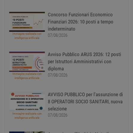
gener
utiliz
mante
Concorso Funzionari Economico
variabi
sessi
Finanziari 2026: 10 posti a tempo
utente
indeterminato
Norm
è un 
Immagine realizzata con
07/08/2026
gener
intelligenza artificiale
modo 
il mod
viene
utiliz
Avviso Pubblico ARUS 2026: 12 posti
esser
per Istruttori Amministrativi con
specif
sito, 
diploma
buon 
Immagine realizzata con
è man
07/08/2026
intelligenza artificiale
uno st
acces
utente
pagin
AVVISO PUBBLICO per l'assunzione di
CookieScriptConsent
1 anno
Quest
CookieScript
8 OPERATORI SOCIO SANITARI, nuova
viene
www.workisjob.com
selezione
utiliz
serviz
Immagine realizzata con
07/08/2026
Cooki
intelligenza artificiale
Script
ricord
prefer
conse