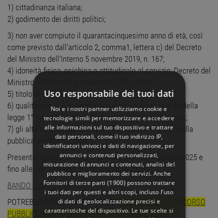
1) cittadinanza italiana;
2) godimento dei diritti politici;
3) non aver compiuto il quarantacinquesimo anno di età, così
come previsto dall'articolo 2, comma1, lettera c) del Decreto
del Ministro dell’Interno 5 novembre 2019, n. 167;
4) idoneità fisica, psichica e attitudinale al servizio, Decreto del
Ministro dell’Interno 4 novembre 2019, n.166;
Uso responsabile dei tuoi dati
5) titolo di studio della scuola dell'obbligo;
6) qualità morali e di condotta previste dall'articolo 26 della
Noi e i nostri partner utilizziamo cookie e
legge 1° febbraio 1989 n. 53 e successive modificazioni;
tecnologie simili per memorizzare e accedere
alle informazioni sul tuo dispositivo e trattare
7) gli altri requisiti generali per l'accesso all'impiego nella
dati personali, come il tuo indirizzo IP,
pubblica amministrazione.
identificatori univoci e dati di navigazione, per
annunci e contenuti personalizzati,
Presentazione candidature dalle ore 9.00 del 4 agosto 2025 e
misurazione di annunci e contenuti, analisi del
fino alle ore 15.00 del giorno 8 agosto 2025
pubblico e miglioramento dei servizi. Anche
Fornitori di terze parti (1900)
possono trattare
BANDO e INFORMAZIONI
i tuoi dati per questi e altri scopi, incluso l’uso
di dati di geolocalizzazione precisi e
POTREBBE INTERESSARTI ANCHE:
90 posti nuovo CONCORSO
caratteristiche del dispositivo. Le tue scelte si
PUBBLICO 2025 in ACN Agenzia per la cybersicurezza