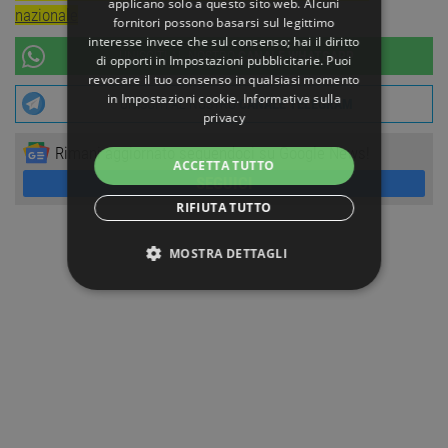
applicano solo a questo sito web. Alcuni
nazionale
fornitori possono basarsi sul legittimo
interesse invece che sul consenso; hai il diritto
UNISCITI AL NOSTRO
CANALE WHATSAPP
di opporti in
Impostazioni pubblicitarie
. Puoi
revocare il tuo consenso in qualsiasi momento
in
Impostazioni cookie
.
Informativa sulla
UNISCITI AL NOSTRO
CANALE TELEGRAM
privacy
Rimani aggiornato seguendoci su Google News!
ACCETTA TUTTO
SEGUICI
RIFIUTA TUTTO
MOSTRA DETTAGLI
STRETTAMENTE NECESSARI
PERFORMANCE
TARGETING
FUNZIONALITÀ