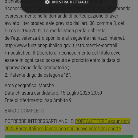
o chiedere l’ammissione con riserva in attesa del
MOSTRA DETTAGLI
riconoscimento di equivalenza del titolo di studio, dichiarando
espressamente nella domanda di partecipazione di aver
STRETTAMENTE NECESSARI
avviato l’iter procedurale previsto dall’art. 38, comma 3, del
D.Lgs n. 165/2001. La modulistica per la richiesta
PERFORMANCE
dell’equivalenza è disponibile al seguente indirizzo Internet:
TARGETING
http://www.funzionepubblica.gov.it /strumenti-e-controlli
/modulistica. Il Decreto di riconoscimento del titolo deve
FUNZIONALITÀ
essere in ogni caso posseduto e prodotto entro la data di
approvazione della graduatoria.;
NON CLASSIFICATI
2. Patente di guida categoria “B”;
Area geografica: Marche
Data chiusura candidature: 15 Luglio 2025 23:59
Ente di riferimento: Asp Ambito 9
Strettamente necessari
Performance
BANDO COMPLETO
Targeting
Funzionalità
Non classificati
POTREBBE INTERESSARTI ANCHE:
PORTALETTERE assunzioni
2025 Poste Italiane lavora con noi: nuove selezioni aperte
I cookie strettamente necessari consentono le
funzionalità principali del sito web come