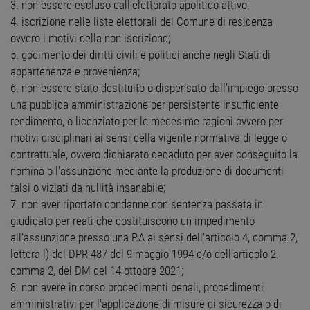
3. non essere escluso dall’elettorato apolitico attivo;
4. iscrizione nelle liste elettorali del Comune di residenza
ovvero i motivi della non iscrizione;
5. godimento dei diritti civili e politici anche negli Stati di
appartenenza e provenienza;
6. non essere stato destituito o dispensato dall’impiego presso
una pubblica amministrazione per persistente insufficiente
rendimento, o licenziato per le medesime ragioni ovvero per
motivi disciplinari ai sensi della vigente normativa di legge o
contrattuale, ovvero dichiarato decaduto per aver conseguito la
nomina o l'assunzione mediante la produzione di documenti
falsi o viziati da nullità insanabile;
7. non aver riportato condanne con sentenza passata in
giudicato per reati che costituiscono un impedimento
all’assunzione presso una P.A ai sensi dell'articolo 4, comma 2,
lettera l) del DPR 487 del 9 maggio 1994 e/o dell’articolo 2,
comma 2, del DM del 14 ottobre 2021;
8. non avere in corso procedimenti penali, procedimenti
amministrativi per l'applicazione di misure di sicurezza o di