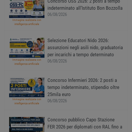
Concorso OSS 2026: 2 posti a tempo
dei c
ricevu
indeterminato all’Istituto Bon Bozzolla
sistem
06/08/2026
garan
confo
Immagine realizzata con
l'adat
intelligenza artificiale
agli s
web i
evolu
alla n
Selezione Educatori Nido 2026:
sulla 
assunzioni negli asili nido, graduatoria
__cf_bm
29
Quest
Cloudflare Inc.
per incarichi a tempo determinato
minuti
viene
.onesignal.com
58
utiliz
Immagine realizzata con
06/08/2026
secondi
distin
intelligenza artificiale
umani
Ciò è
vanta
Concorso Infermieri 2026: 2 posti a
per il 
Web, a
tempo indeterminato, stipendio oltre
effett
rappor
25mila euro
sull'ut
Immagine realizzata con
06/08/2026
propri
intelligenza artificiale
Web.
Concorso pubblico Capo Stazione
FER 2026 per diplomati con RAL fino a