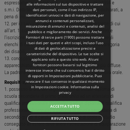
espressamente indicati dall’art. 5 del D.P.R. n. 487/1994 e
alle informazioni sul tuo dispositivo e trattare
s.m.i. Detti titoli dovranno essere espressamente dichiarati, a
dati personali, come il tuo indirizzo IP,
identificatori univoci e dati di navigazione, per
pena di inutilizzabilità;
annunci e contenuti personalizzati,
12. per i riservatari: appartenere alle categorie protette di cui
misurazione di annunci e contenuti, analisi del
all'art. 1, comma 1 lettere a), b) e d) della L. n. 68/1999 e
pubblico e miglioramento dei servizi. Anche
l'iscrizione presso i competenti Centri per l’Impiego negli
Fornitori di terze parti (1900)
possono trattare
i tuoi dati per questi e altri scopi, incluso l’uso
elenchi di cui all'art. 8 della medesima legge nella categoria
di dati di geolocalizzazione precisi e
dei disabili;
caratteristiche del dispositivo. Le tue scelte si
13. conoscenza della lingua inglese e dell'uso delle
applicano solo a questo sito web. Alcuni
fornitori possono basarsi sul legittimo
apparecchiature e delle applicazioni informatiche più diffuse.
interesse invece che sul consenso; hai il diritto
La padronanza di tali materie sarà accertata nella prova orale.
di opporti in
Impostazioni pubblicitarie
. Puoi
revocare il tuo consenso in qualsiasi momento
Requisiti specifici:
in
Impostazioni cookie
.
Informativa sulla
1. possesso di uno dei seguenti titoli di studio: diploma di
privacy
scuola secondaria di primo grado unito ad un attestato di
qualifica professionale (biennale) o ad un diploma di qualifica
ACCETTA TUTTO
professionale (triennale) o diploma di scuola secondaria di
secondo grado. Il candidato in possesso di titolo di studio
RIFIUTA TUTTO
conseguito all’estero deve avere l'attestazione di equiparazione