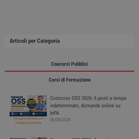
è man
uno st
acces
utente
pagin
CookieScriptConsent
1 anno
Quest
CookieScript
viene
www.workisjob.com
utiliz
Articoli per Categoria
serviz
Cooki
Script
ricord
prefer
Google Privacy Policy
conse
Concorsi Pubblici
cooki
visitat
neces
Corsi di Formazione
il ban
cookie
Cooki
Scrip
funzi
Concorso OSS 2026: 6 posti a tempo
corre
indeterminato, domande online su
receive-cookie-
.adnxs.com
1 anno 1
Quest
InPA
deprecation
mese
viene
Immagine realizzata con
utiliz
06/08/2026
intelligenza artificiale
segnal
titola
sito w
depre