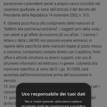
prevenzione o precedenti penali a proprio carico iscrivibili nel
casellario giudiziale, ai sensi dell’articolo 3 del decreto del
Presidente della Repubblica 14 novembre 2002, n. 313;
9. idoneità psico-fisica allo svolgimento delle mansioni di
“Addetto alla portineria/centralino”: i soggetti privi della vista, i
non udenti e gli affetti da mutismo (di cui all’art. 1 comma 1
lettera c della L.68/99) non possono essere ammessi in
ragione della specificità delle mansioni legate al posto messo
a concorso, comportanti contatto diretto con il pubblico, front-
office e attività istruttorie su diversi supporti, con uso di
strumenti informatici ed elettronici in genere. L’idoneità alla
mansione specifica, ai sensi del D. Lgs. 81/2008, sarà
accertata dall’Amministrazione prima dell’assunzione in
servizio.
10. posizione regolare nei confronti degli obblighi di leva per i
concorrenti di sesso maschile nati entro il 31/12/1985;
Uso responsabile dei tuoi dati
11. possesso dei titoli utili per l’eventuale applicazione del
Noi e i nostri partner utilizziamo cookie e
diritto di preferenza, a parità di punteggio, così come
tecnologie simili per memorizzare e accedere