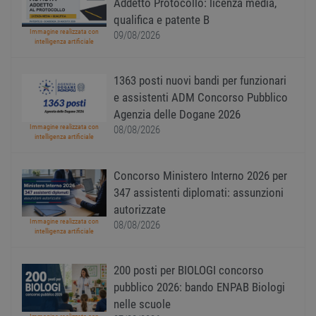
Addetto Protocollo: licenza media,
uno st
acces
qualifica e patente B
utente
Immagine realizzata con
pagin
09/08/2026
intelligenza artificiale
CookieScriptConsent
1 anno
Quest
CookieScript
viene
www.workisjob.com
utiliz
1363 posti nuovi bandi per funzionari
serviz
Cooki
e assistenti ADM Concorso Pubblico
Script
Agenzia delle Dogane 2026
ricord
prefer
Immagine realizzata con
08/08/2026
Google Privacy Policy
conse
intelligenza artificiale
cooki
visitat
neces
il ban
Concorso Ministero Interno 2026 per
cookie
347 assistenti diplomati: assunzioni
Cooki
Scrip
autorizzate
funzi
corre
Immagine realizzata con
08/08/2026
intelligenza artificiale
receive-cookie-
.adnxs.com
1 anno 1
Quest
deprecation
mese
viene
utiliz
200 posti per BIOLOGI concorso
segnal
titola
pubblico 2026: bando ENPAB Biologi
sito w
depre
nelle scuole
dei c