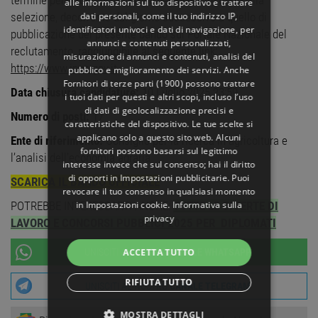
termine perentorio di 10 giorni, pena l’esclusione dalla
alle informazioni sul tuo dispositivo e trattare
dati personali, come il tuo indirizzo IP,
selezione, decorrente dal giorno successivo a quello di
identificatori univoci e dati di navigazione, per
pubblicazione del presente bando sul Portale Nazionale del
annunci e contenuti personalizzati,
reclutamento, raggiungibile al seguente link:
misurazione di annunci e contenuti, analisi del
https://www.inpa.gov.it
.
pubblico e miglioramento dei servizi. Anche
Fornitori di terze parti (1900)
possono trattare
Data chiusura candidature:
10 Luglio 2025 23:59
i tuoi dati per questi e altri scopi, incluso l’uso
di dati di geolocalizzazione precisi e
Numero di posti:
17
caratteristiche del dispositivo. Le tue scelte si
applicano solo a questo sito web. Alcuni
Ente di riferimento:
Consiglio per la ricerca in agricoltura e
fornitori possono basarsi sul legittimo
l’analisi dell’economia agraria
interesse invece che sul consenso; hai il diritto
di opporti in
Impostazioni pubblicitarie
. Puoi
SCARICA IL BANDO UFFICIALE
revocare il tuo consenso in qualsiasi momento
in
Impostazioni cookie
.
Informativa sulla
POTREBBE INTERESSARTI ANCHE:
TUTTE LE OFFERTE DI
privacy
LAVORO E CONCORSI PUBBLICI 2025 PER DIPLOMATI
ACCETTA TUTTO
UNISCITI AL NOSTRO
CANALE WHATSAPP
RIFIUTA TUTTO
UNISCITI AL NOSTRO
CANALE TELEGRAM
MOSTRA DETTAGLI