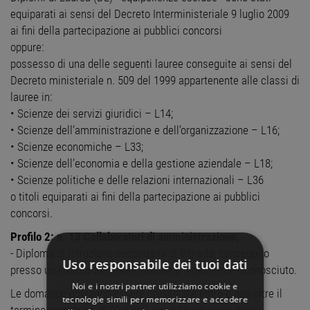
equiparati ai sensi del Decreto Interministeriale 9 luglio 2009
ai fini della partecipazione ai pubblici concorsi
oppure:
possesso di una delle seguenti lauree conseguite ai sensi del
Decreto ministeriale n. 509 del 1999 appartenente alle classi di
lauree in:
• Scienze dei servizi giuridici – L14;
• Scienze dell’amministrazione e dell’organizzazione – L16;
• Scienze economiche – L33;
• Scienze dell’economia e della gestione aziendale – L18;
• Scienze politiche e delle relazioni internazionali – L36
o titoli equiparati ai fini della partecipazione ai pubblici
concorsi.
Profilo 2: n. 13 Collaboratori di amministrazione;
- Diploma di istruzione secondaria di II grado, conseguito
Uso responsabile dei tuoi dati
presso un Istituto Superiore Statale o legalmente riconosciuto.
Noi e i nostri partner utilizziamo cookie e
Le domande dovranno essere presentate entro e non oltre il
tecnologie simili per memorizzare e accedere