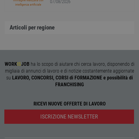
Immagine realizzata con
07/08/2026
ricevu
intelligenza artificiale
sistem
garan
confo
l'adat
agli s
Articoli per regione
web i
evolu
alla n
sulla 
__cf_bm
29
Quest
Cloudflare Inc.
minuti
viene
.onesignal.com
58
utiliz
WORK
IS
JOB
ha lo scopo di aiutare chi cerca lavoro, disponendo di
secondi
distin
umani
migliaia di annunci di lavoro e di notizie costantemente aggiornate
Ciò è
vanta
su
LAVORO, CONCORSI, CORSI di FORMAZIONE e possibilità di
per il 
FRANCHISING
Web, a
effett
rappor
sull'ut
propri
RICEVI NUOVE OFFERTE DI LAVORO
Web.
ISCRIZIONE NEWSLETTER
Nome
Provider
/
Dominio
Scadenza
Descrizione