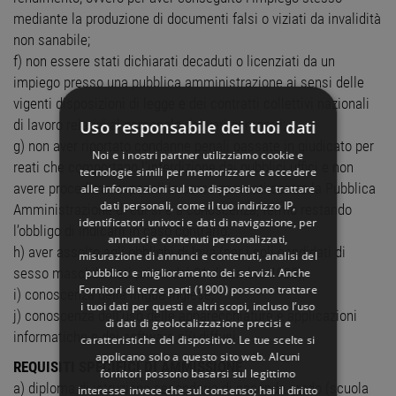
mediante la produzione di documenti falsi o viziati da invalidità
non sanabile;
f) non essere stati dichiarati decaduti o licenziati da un
impiego presso una pubblica amministrazione ai sensi delle
vigenti disposizioni di legge e dei contratti collettivi nazionali
di lavoro relativi al personale dei vari comparti;
Uso responsabile dei tuoi dati
g) non aver riportato condanne penali passate in giudicato per
Noi e i nostri partner utilizziamo cookie e
reati che comportano l’interdizione dai pubblici uffici e non
tecnologie simili per memorizzare e accedere
avere procedimenti penali in corso per reati contro la Pubblica
alle informazioni sul tuo dispositivo e trattare
dati personali, come il tuo indirizzo IP,
Amministrazione di cui si è a conoscenza, fermo restando
identificatori univoci e dati di navigazione, per
l’obbligo di indicarli in caso contrario;
annunci e contenuti personalizzati,
h) aver assolto agli obblighi di leva (per i soli candidati di
misurazione di annunci e contenuti, analisi del
sesso maschile nati prima del 31 dicembre 1985);
pubblico e miglioramento dei servizi. Anche
Fornitori di terze parti (1900)
possono trattare
i) conoscenza della lingua inglese;
i tuoi dati per questi e altri scopi, incluso l’uso
j) conoscenza dell’uso delle apparecchiature e applicazioni
di dati di geolocalizzazione precisi e
informatiche e dei software più diffusi
caratteristiche del dispositivo. Le tue scelte si
applicano solo a questo sito web. Alcuni
REQUISITI SPECIFICI DI AMMISSIONE
fornitori possono basarsi sul legittimo
a) diploma di istruzione secondaria di secondo grado (scuola
interesse invece che sul consenso; hai il diritto