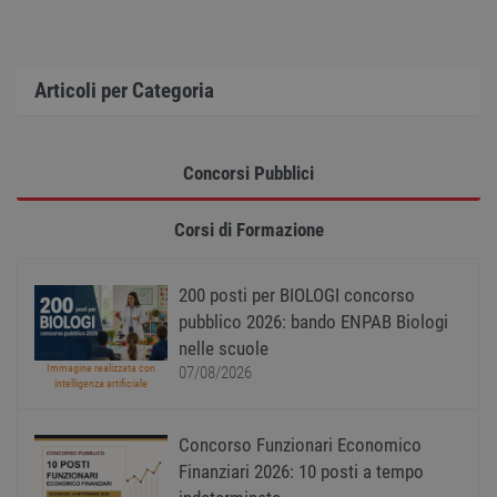
variabi
sessi
utente
Norm
è un 
gener
Articoli per Categoria
modo 
il mod
viene
utiliz
esser
Concorsi Pubblici
specif
sito, 
buon 
è man
Corsi di Formazione
uno st
acces
utente
pagin
200 posti per BIOLOGI concorso
CookieScriptConsent
1 anno
Quest
pubblico 2026: bando ENPAB Biologi
CookieScript
viene
www.workisjob.com
nelle scuole
utiliz
serviz
Immagine realizzata con
07/08/2026
Cooki
intelligenza artificiale
Script
ricord
prefer
Concorso Funzionari Economico
Google Privacy Policy
conse
cooki
Finanziari 2026: 10 posti a tempo
visitat
neces