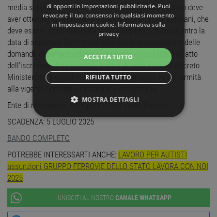
di opporti in
Impostazioni pubblicitarie
. Puoi
media superiore). Il titolo di studio conseguito all’estero deve
revocare il tuo consenso in qualsiasi momento
aver ottenuto la necessaria equipollenza ai diplomi italiani, che
in
Impostazioni cookie
.
Informativa sulla
deve essere stata rilasciata dalle competenti autorità entro la
privacy
data di scadenza del termine utile per la presentazione delle
domande di partecipazione al concorso- Il candidato all’atto
ACCETTA TUTTO
dell’iscrizione deve allegare, a pena di esclusione, il Decreto
Ministeriale/provvedimento di riconoscimento, in conformità
RIFIUTA TUTTO
alla vigente normativa nazionale e comunitaria;
MOSTRA DETTAGLI
Ente di riferimento: Pia Opera Croce Verde Padova
SCADENZA: 5 LUGLIO 2025
STRETTAMENTE NECESSARI
BANDO COMPLETO
PERFORMANCE
POTREBBE INTERESSARTI ANCHE:
LAVORO PER AUTISTI
assunzioni GRUPPO FERROVIE DELLO STATO LAVORA CON NOI
TARGETING
2025
FUNZIONALITÀ
UNISCITI AL NOSTRO
CANALE WHATSAPP
NON CLASSIFICATI