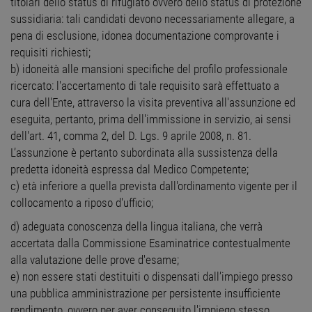
titolari dello status di rifugiato ovvero dello status di protezione
sussidiaria: tali candidati devono necessariamente allegare, a
pena di esclusione, idonea documentazione comprovante i
requisiti richiesti;
b) idoneità alle mansioni specifiche del profilo professionale
ricercato: l'accertamento di tale requisito sarà effettuato a
cura dell'Ente, attraverso la visita preventiva all'assunzione ed
eseguita, pertanto, prima dell'immissione in servizio, ai sensi
dell'art. 41, comma 2, del D. Lgs. 9 aprile 2008, n. 81.
L’assunzione è pertanto subordinata alla sussistenza della
predetta idoneità espressa dal Medico Competente;
c) età inferiore a quella prevista dall'ordinamento vigente per il
collocamento a riposo d'ufficio;
d) adeguata conoscenza della lingua italiana, che verrà
accertata dalla Commissione Esaminatrice contestualmente
alla valutazione delle prove d'esame;
e) non essere stati destituiti o dispensati dall’impiego presso
una pubblica amministrazione per persistente insufficiente
rendimento, ovvero per aver conseguito l'impiego stesso