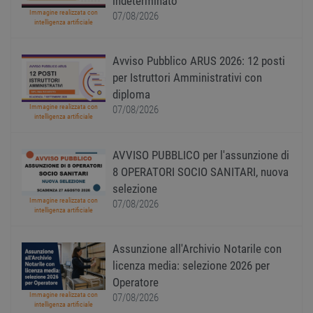
indeterminato
il ban
Immagine realizzata con
07/08/2026
cookie
intelligenza artificiale
Cooki
Scrip
funzi
corre
Avviso Pubblico ARUS 2026: 12 posti
receive-cookie-
.adnxs.com
1 anno 1
Quest
per Istruttori Amministrativi con
deprecation
mese
viene
diploma
utiliz
segnal
Immagine realizzata con
07/08/2026
titola
intelligenza artificiale
sito w
depre
dei c
ricevu
AVVISO PUBBLICO per l'assunzione di
sistem
8 OPERATORI SOCIO SANITARI, nuova
garan
confo
selezione
l'adat
agli s
Immagine realizzata con
07/08/2026
web i
intelligenza artificiale
evolu
alla n
sulla 
Assunzione all'Archivio Notarile con
__cf_bm
29
Quest
Cloudflare Inc.
licenza media: selezione 2026 per
minuti
viene
.onesignal.com
58
utiliz
Operatore
secondi
distin
Immagine realizzata con
07/08/2026
umani
intelligenza artificiale
Ciò è