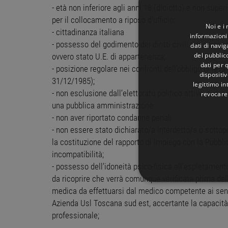
- età non inferiore agli anni 18 (diciotto) e non supe
per il collocamento a riposo d'ufficio;
Noi e i
- cittadinanza italiana
informazioni 
- possesso del godimento dei diritti civili e politici n
dati di navi
del pubblic
ovvero stato U.E. di appartenenza;
dati per q
- posizione regolare nei confronti dell’obbligo di leva
dispositiv
31/12/1985);
legittimo in
- non esclusione dall’elettorato politico attivo, non 
revocare
una pubblica amministrazione
- non aver riportato condanne penali.
- non essere stato dichiarato/a interdetto/a o sott
la costituzione del rapporto di impiego con la Pubbl
incompatibilità;
- possesso dell’idoneità psico-fisica all’espletamento
da ricoprire che verrà comunque verificata prima dell
STRETTAMENTE 
medica da effettuarsi dal medico competente ai sensi
Azienda Usl Toscana sud est, accertante la capacità l
NON CLASSIFICA
professionale;