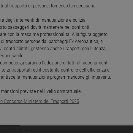
iti al trasporto di persone, fornendo la necessaria
ra degli interventi di manutenzione e pulizia
porto passeggeri dovrà mantenere nei confronti
rare con la massima professionalità. Alla figura oggetto
o di trasporto persone dai parcheggi Ex Aeronautica, a
vi centri abitati, gestendo anche i rapporti con l’utenza,
Responsabile.
di competenza saranno l’adozione di tutti gli accorgimenti
terzi trasportati ed il costante controllo dell’efficienza e
arantisce la manutenzione programmandone gli interventi,
 mansioni previste nel livello contrattuale.
o Concorso Ministero dei Trasporti 2025
e sono i seguenti: