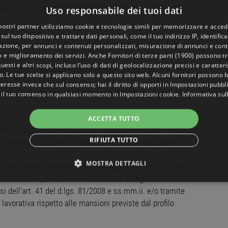
riore al limite massimo di età previsto dalle norme vigenti
Uso responsabile dei tuoi dati
 nostri partner utilizziamo cookie e tecnologie simili per memorizzare e acced
sul tuo dispositivo e trattare dati personali, come il tuo indirizzo IP, identifica
onché il Comune nelle cui liste elettorali risulta iscritto
gazione, per annunci e contenuti personalizzati, misurazione di annunci e conte
o e miglioramento dei servizi. Anche
Fornitori di terze parti (1900)
possono tra
uesti e altri scopi, incluso l’uso di dati di geolocalizzazione precisi e caratter
 (solo per i candidati di sesso maschile nati entro il
o. Le tue scelte si applicano solo a questo sito web. Alcuni fornitori possono 
teresse invece che sul consenso; hai il diritto di opporti in
Impostazioni pubbli
essere stato destituito o dispensato dall'impiego presso
 il tuo consenso in qualsiasi momento in
Impostazioni cookie
.
Informativa sul
ACCETTA TUTTO
oposto/a misure che escludono, secondo le norme vigenti,
RIFIUTA TUTTO
ica Amministrazione, né trovarsi in alcuna condizione di
MOSTRA DETTAGLI
 delle attività e delle mansioni proprie afferenti al posto
’assunzione, mediante certificazione a seguito di visita
NECESSARI
PERFORMANCE
TARGETING
FUNZ
 dell’art. 41 del d.lgs. 81/2008 e ss.mm.ii. e/o tramite
avorativa rispetto alle mansioni previste dal profilo
TI