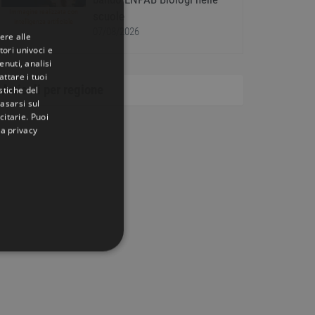
Immagine realizzata con
scuole
intelligenza artificiale
07/08/2026
ere alle
tori univoci e
nuti, analisi
ttare i tuoi
Articoli per regione
istiche del
basarsi sul
citarie
. Puoi
la privacy
IONALITÀ