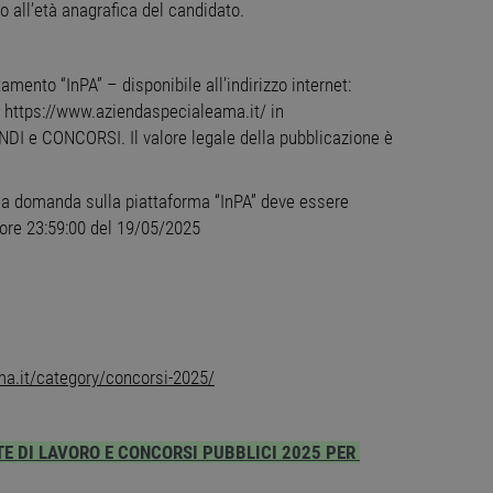
o all’età anagrafica del candidato.
ttamente necessari
Performance
Targeting
Funzionalità
Non classif
amento “InPA” – disponibile all’indirizzo internet:
ri consentono le funzionalità principali del sito web come l'accesso dell'utente e la gest
le https://www.aziendaspecialeama.it/ in
to correttamente senza i cookie strettamente necessari.
e CONCORSI. Il valore legale della pubblicazione è
ovider
/
Dominio
Scadenza
Descrizione
Sessione
Cookie generato da applicazioni basate sul linguaggio
P.net
ella domanda sulla piattaforma “InPA” deve essere
identificatore generico utilizzato per mantenere le var
w.workisjob.com
Normalmente è un numero generato in modo casuale,
 ore 23:59:00 del 19/05/2025
utilizzato può essere specifico per il sito, ma un b
uno stato di accesso per un utente tra le pagine.
1 anno
Questo cookie viene utilizzato dal servizio Cookie-Scr
okieScript
preferenze di consenso sui cookie dei visitatori. È nec
w.workisjob.com
cookie di Cookie-Script.com funzioni correttamente.
dnxs.com
1 anno 1
Questo cookie viene utilizzato per segnalare al titolar
mese
deprecazione dei cookie ricevuti dal sistema, garant
l'adattabilità agli standard web in evoluzione e alla n
a.it/category/concorsi-2025/
29
Questo cookie viene utilizzato per distinguere tra um
oudflare Inc.
minuti
vantaggioso per il sito Web, al fine di effettuare rappor
nesignal.com
58
proprio sito Web.
TE DI LAVORO E CONCORSI PUBBLICI 2025 PER
secondi