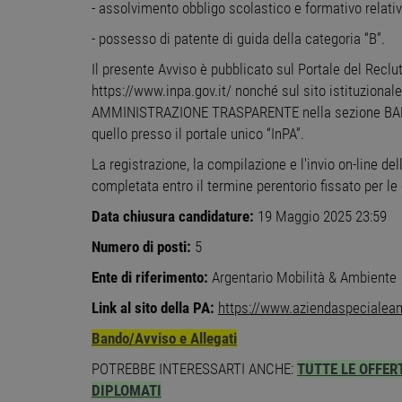
- assolvimento obbligo scolastico e formativo relativ
- possesso di patente di guida della categoria “B”.
Stre
Il presente Avviso è pubblicato sul Portale del Reclut
I cookie strettamente necessa
https://www.inpa.gov.it/ nonché sul sito istituziona
web non può essere utilizza
AMMINISTRAZIONE TRASPARENTE nella sezione BANDI 
Nome
Pr
quello presso il portale unico “InPA”.
PHPSESSID
PH
La registrazione, la compilazione e l'invio on-line d
ww
completata entro il termine perentorio fissato per le
Data chiusura candidature:
19 Maggio 2025 23:59
CookieScriptConsent
Co
ww
Numero di posti:
5
Ente di riferimento:
Argentario Mobilità & Ambiente
receive-cookie-
.a
deprecation
Link al sito della PA:
https://www.aziendaspecialeam
__cf_bm
Cl
Bando/Avviso e Allegati
.o
POTREBBE INTERESSARTI ANCHE:
TUTTE LE OFFER
DIPLOMATI