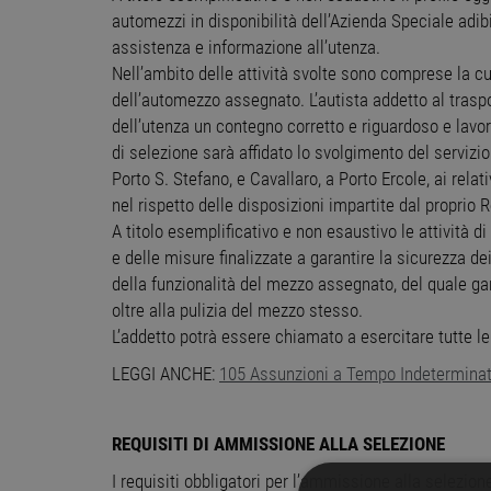
automezzi in disponibilità dell’Azienda Speciale adib
assistenza e informazione all’utenza.
Nell’ambito delle attività svolte sono comprese la cu
dell’automezzo assegnato. L’autista addetto al tras
dell’utenza un contegno corretto e riguardoso e lavo
di selezione sarà affidato lo svolgimento del servizi
Porto S. Stefano, e Cavallaro, a Porto Ercole, ai relati
nel rispetto delle disposizioni impartite dal proprio 
A titolo esemplificativo e non esaustivo le attività 
e delle misure finalizzate a garantire la sicurezza dei 
della funzionalità del mezzo assegnato, del quale g
oltre alla pulizia del mezzo stesso.
L’addetto potrà essere chiamato a esercitare tutte le
LEGGI ANCHE:
105 Assunzioni a Tempo Indeterminat
REQUISITI DI AMMISSIONE ALLA SELEZIONE
I requisiti obbligatori per l’ammissione alla selezion