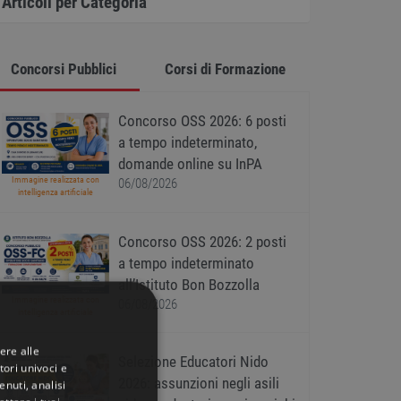
Articoli per Categoria
Concorsi Pubblici
Corsi di Formazione
Concorso OSS 2026: 6 posti
a tempo indeterminato,
domande online su InPA
Immagine realizzata con
06/08/2026
intelligenza artificiale
Concorso OSS 2026: 2 posti
a tempo indeterminato
all’Istituto Bon Bozzolla
Immagine realizzata con
06/08/2026
intelligenza artificiale
ere alle
Selezione Educatori Nido
tori univoci e
2026: assunzioni negli asili
nuti, analisi