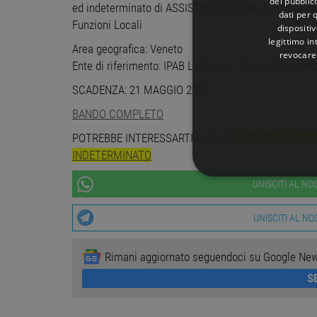
del pubblic
ed indeterminato di ASSISTENTE SOCIALE – Area dei F
dati per q
Funzioni Locali
dispositiv
legittimo in
Area geografica: Veneto
revocare
Ente di riferimento: IPAB La Pieve – Servizi Assistenz
SCADENZA: 21 MAGGIO 2025
BANDO COMPLETO
POTREBBE INTERESSARTI ANCHE:
2 POSTI CON IL 
INDETERMINATO
STRETTAMENTE 
UNISCITI AL N
NON CLASSIFICA
UNISCITI AL N
Rimani aggiornato seguendoci su Google Ne
S
Stre
I cookie strettamente necessa