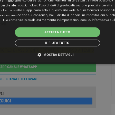
o e miglioramento dei servizi. Anche
Fornitori di terze parti (1900)
possono tra
unzionari e delle Elevate Qualificazioni – C.C.N.L.
uesti e altri scopi, incluso l’uso di dati di geolocalizzazione precisi e caratter
o. Le tue scelte si applicano solo a questo sito web. Alcuni fornitori possono 
teresse invece che sul consenso; hai il diritto di opporti in
Impostazioni pubbli
 il tuo consenso in qualsiasi momento in
Impostazioni cookie
.
Informativa sul
iali
ACCETTA TUTTO
RIFIUTA TUTTO
PROFILO DI ASSISTENTE SOCIALE, CONCORSO A TEMPO
MOSTRA DETTAGLI
NECESSARI
PERFORMANCE
TARGETING
FUNZ
OSTRO
CANALE WHATSAPP
TI
OSTRO
CANALE TELEGRAM
ws!
EGUICI
ttamente necessari
Performance
Targeting
Funzionalità
Non classif
ri consentono le funzionalità principali del sito web come l'accesso dell'utente e la gest