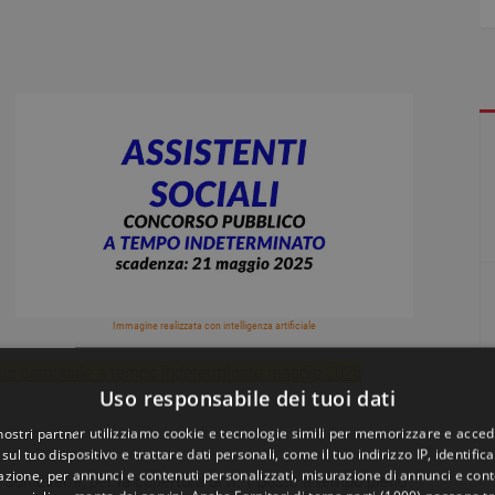
Immagine realizzata con intelligenza artificiale
co comunale a tempo indeterminato maggio 2025
Uso responsabile dei tuoi dati
 nostri partner utilizziamo cookie e tecnologie simili per memorizzare e acced
sul tuo dispositivo e trattare dati personali, come il tuo indirizzo IP, identifica
gazione, per annunci e contenuti personalizzati, misurazione di annunci e conte
 soli esami, per la copertura di n. 1 posto a tempo pieno