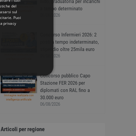
ttare i tuoi
nido, graduatoria per incarichi
istiche del
Immagine realizzata con
a tempo determinato
intelligenza artificiale
basarsi sul
06/08/2026
citarie
. Puoi
la privacy
Concorso Infermieri 2026: 2
posti a tempo indeterminato,
stipendio oltre 25mila euro
Immagine realizzata con
06/08/2026
intelligenza artificiale
Concorso pubblico Capo
IONALITÀ
Stazione FER 2026 per
diplomati con RAL fino a
Immagine realizzata con
30.000 euro
intelligenza artificiale
06/08/2026
icati
Articoli per regione
ione dell'account. Il sito